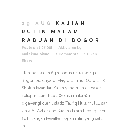
29 AUG
KAJIAN
RUTIN MALAM
RABUAN DI BOGOR
Posted at 07:00h
in
Aktivisme
by
malakmalakmal
2 Comments
0
Likes
Share
Kini ada kajian fiqih bagus untuk warga
Bogor, tepatnya di Masjid Ummul Quro, Jl. KH.
Sholeh Iskandar. Kajian yang rutin diadakan
setiap malam Rabu (Selasa malam) ini
digawangi oleh ustadz Taufiq Hulaimi, lulusan
Univ. Al-Azhar dan Sudan dalam bidang ushul
fiqih. Jangan lewatkan kajian rutin yang satu
ini!...