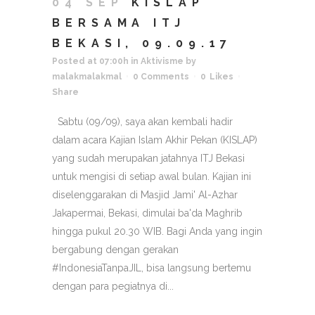
04 SEP
KISLAP
BERSAMA ITJ
BEKASI, 09.09.17
Posted at 07:00h
in
Aktivisme
by
malakmalakmal
0 Comments
0
Likes
Share
Sabtu (09/09), saya akan kembali hadir
dalam acara Kajian Islam Akhir Pekan (KISLAP)
yang sudah merupakan jatahnya ITJ Bekasi
untuk mengisi di setiap awal bulan. Kajian ini
diselenggarakan di Masjid Jami' Al-Azhar
Jakapermai, Bekasi, dimulai ba'da Maghrib
hingga pukul 20.30 WIB. Bagi Anda yang ingin
bergabung dengan gerakan
#IndonesiaTanpaJIL, bisa langsung bertemu
dengan para pegiatnya di...