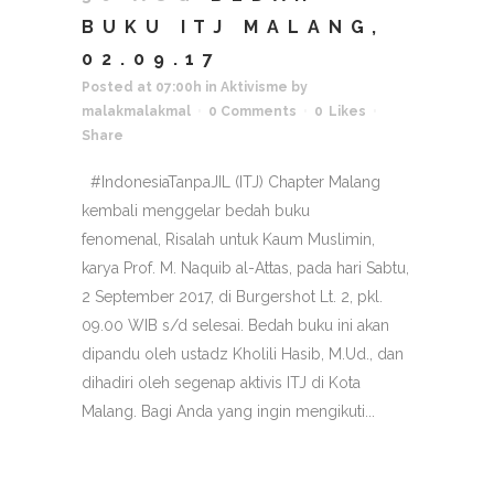
BUKU ITJ MALANG,
02.09.17
Posted at 07:00h
in
Aktivisme
by
malakmalakmal
0 Comments
0
Likes
Share
#IndonesiaTanpaJIL (ITJ) Chapter Malang
kembali menggelar bedah buku
fenomenal, Risalah untuk Kaum Muslimin,
karya Prof. M. Naquib al-Attas, pada hari Sabtu,
2 September 2017, di Burgershot Lt. 2, pkl.
09.00 WIB s/d selesai. Bedah buku ini akan
dipandu oleh ustadz Kholili Hasib, M.Ud., dan
dihadiri oleh segenap aktivis ITJ di Kota
Malang. Bagi Anda yang ingin mengikuti...