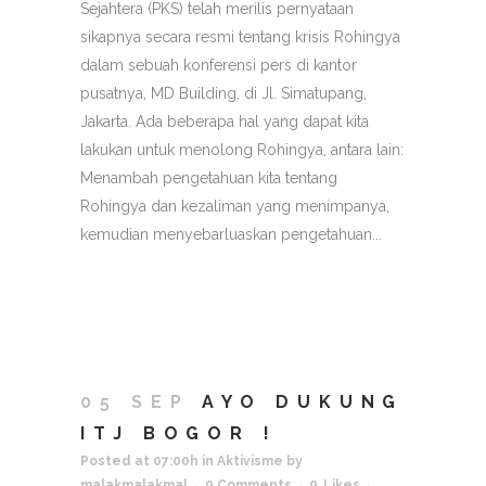
Sejahtera (PKS) telah merilis pernyataan
sikapnya secara resmi tentang krisis Rohingya
dalam sebuah konferensi pers di kantor
pusatnya, MD Building, di Jl. Simatupang,
Jakarta. Ada beberapa hal yang dapat kita
lakukan untuk menolong Rohingya, antara lain:
Menambah pengetahuan kita tentang
Rohingya dan kezaliman yang menimpanya,
kemudian menyebarluaskan pengetahuan...
05 SEP
AYO DUKUNG
ITJ BOGOR !
Posted at 07:00h
in
Aktivisme
by
malakmalakmal
0 Comments
0
Likes