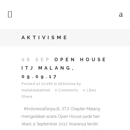
AKTIVISME
06 SEP
OPEN HOUSE
ITJ MALANG,
09.09.17
Posted at 10:06h
in
Aktivisme
by
malakmalakmal
0 Comments
0
Likes
Share
#IndonesiaTanpaJIL (ITJ) Chapter Malang
mengadakan acara Open House pada hari
Ahad, 9 September 2017. Acaranya terdiri