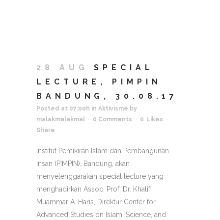
28 AUG
SPECIAL
LECTURE, PIMPIN
BANDUNG, 30.08.17
Posted at 07:00h
in
Aktivisme
by
malakmalakmal
0 Comments
0
Likes
Share
Institut Pemikiran Islam dan Pembangunan
Insan (PIMPIN), Bandung, akan
menyelenggarakan special lecture yang
menghadirkan Assoc. Prof. Dr. Khalif
Muammar A. Haris, Direktur Center for
Advanced Studies on Islam, Science, and