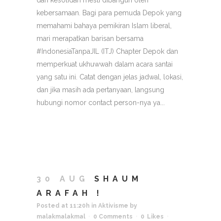
dan kesolidan mesti dibangun oleh
kebersamaan. Bagi para pemuda Depok yang
memahami bahaya pemikiran Islam liberal,
mari merapatkan barisan bersama
#IndonesiaTanpaJIL (ITJ) Chapter Depok dan
memperkuat ukhuwwah dalam acara santai
yang satu ini. Catat dengan jelas jadwal, lokasi,
dan jika masih ada pertanyaan, langsung
hubungi nomor contact person-nya ya...
30 AUG
SHAUM
ARAFAH !
Posted at 11:20h
in
Aktivisme
by
malakmalakmal
0 Comments
0
Likes