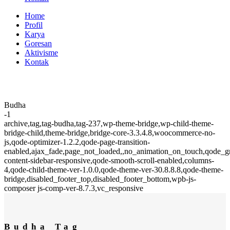
Home
Profil
Karya
Goresan
Aktivisme
Kontak
Budha
-1
archive,tag,tag-budha,tag-237,wp-theme-bridge,wp-child-theme-
bridge-child,theme-bridge,bridge-core-3.3.4.8,woocommerce-no-
js,qode-optimizer-1.2.2,qode-page-transition-
enabled,ajax_fade,page_not_loaded,,no_animation_on_touch,qode_
content-sidebar-responsive,qode-smooth-scroll-enabled,columns-
4,qode-child-theme-ver-1.0.0,qode-theme-ver-30.8.8.8,qode-theme-
bridge,disabled_footer_top,disabled_footer_bottom,wpb-js-
composer js-comp-ver-8.7.3,vc_responsive
Budha Tag