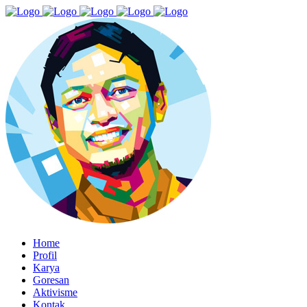
Home
Profil
Karya
Goresan
Aktivisme
Kontak