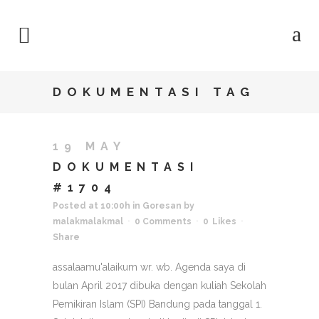
DOKUMENTASI TAG
19 MAY
DOKUMENTASI
#1704
Posted at 10:00h
in
Goresan
by
malakmalakmal
0 Comments
0
Likes
Share
assalaamu'alaikum wr. wb. Agenda saya di
bulan April 2017 dibuka dengan kuliah Sekolah
Pemikiran Islam (SPI) Bandung pada tanggal 1.