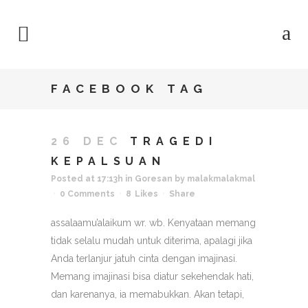
FACEBOOK TAG
26 DEC
TRAGEDI
KEPALSUAN
Posted at 17:13h
in
Goresan
by
malakmalakmal
0 Comments
8
Likes
Share
assalaamu’alaikum wr. wb. Kenyataan memang
tidak selalu mudah untuk diterima, apalagi jika
Anda terlanjur jatuh cinta dengan imajinasi.
Memang imajinasi bisa diatur sekehendak hati,
dan karenanya, ia memabukkan. Akan tetapi,