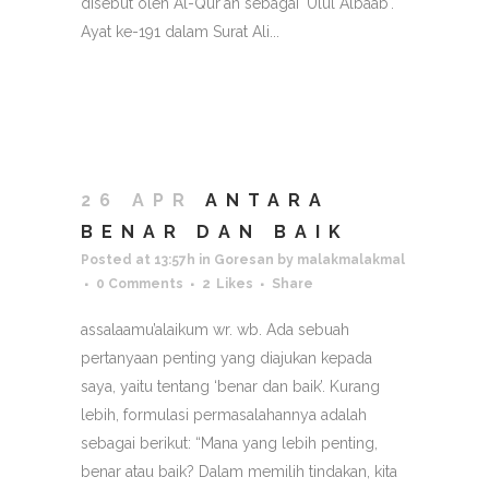
disebut oleh Al-Qur'an sebagai 'Ulul Albaab'.
Ayat ke-191 dalam Surat Ali...
26 APR
ANTARA
BENAR DAN BAIK
Posted at 13:57h
in
Goresan
by
malakmalakmal
0 Comments
2
Likes
Share
assalaamu’alaikum wr. wb. Ada sebuah
pertanyaan penting yang diajukan kepada
saya, yaitu tentang ‘benar dan baik’. Kurang
lebih, formulasi permasalahannya adalah
sebagai berikut: “Mana yang lebih penting,
benar atau baik? Dalam memilih tindakan, kita