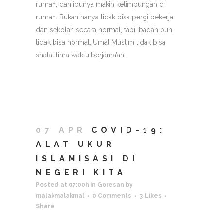
rumah, dan ibunya makin kelimpungan di
rumah. Bukan hanya tidak bisa pergi bekerja
dan sekolah secara normal, tapi ibadah pun
tidak bisa normal. Umat Muslim tidak bisa
shalat lima waktu berjama’ah...
07 APR
COVID-19:
ALAT UKUR
ISLAMISASI DI
NEGERI KITA
Posted at 07:00h
in
Goresan
by
malakmalakmal
0 Comments
3
Likes
Share