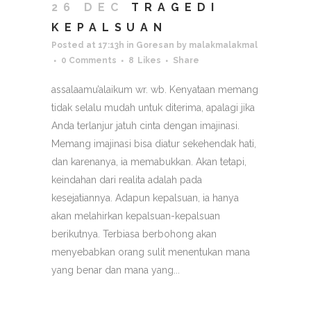
26 DEC
TRAGEDI
KEPALSUAN
Posted at 17:13h
in
Goresan
by
malakmalakmal
0 Comments
8
Likes
Share
assalaamu’alaikum wr. wb. Kenyataan memang
tidak selalu mudah untuk diterima, apalagi jika
Anda terlanjur jatuh cinta dengan imajinasi.
Memang imajinasi bisa diatur sekehendak hati,
dan karenanya, ia memabukkan. Akan tetapi,
keindahan dari realita adalah pada
kesejatiannya. Adapun kepalsuan, ia hanya
akan melahirkan kepalsuan-kepalsuan
berikutnya. Terbiasa berbohong akan
menyebabkan orang sulit menentukan mana
yang benar dan mana yang...