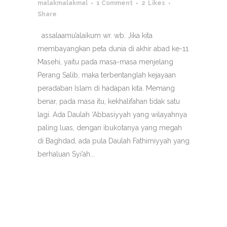
malakmalakmal
1 Comment
2
Likes
Share
assalaamu’alaikum wr. wb. Jika kita
membayangkan peta dunia di akhir abad ke-11
Masehi, yaitu pada masa-masa menjelang
Perang Salib, maka terbentanglah kejayaan
peradaban Islam di hadapan kita. Memang
benar, pada masa itu, kekhalifahan tidak satu
lagi. Ada Daulah ‘Abbasiyyah yang wilayahnya
paling luas, dengan ibukotanya yang megah
di Baghdad, ada pula Daulah Fathimiyyah yang
berhaluan Syi’ah...