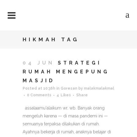
HIKMAH TAG
04 JUN
STRATEGI
RUMAH MENGEPUNG
MASJID
Posted at 10:36h
in
Goresan
by
malakmalakmal
0 Comments
4
Likes
Share
assalaamu'alaikum wr. wb. Banyak orang
mengeluh karena — di masa pandemi ini —
semuanya terpaksa dilakukan di rumah.
Ayahnya bekerja di rumah, anaknya belajar di