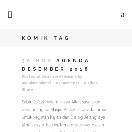
KOMIK TAG
30 NOV
AGENDA
DESEMBER 2018
Posted at 09:10h
in
Aktivisme
by
malakmalakmal
0 Comments
0
Likes
Share
Sabtu (1/12) malam, insya Allah saya akan
bertandang ke Masjid Al-Azhar Jakarta Timur
untuk kegiatan Kajian dan Dialog Jelang Isya
(Andalusya). Kali ini, tema diskusi yang akan