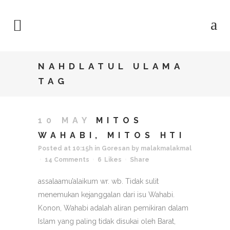
NAHDLATUL ULAMA
TAG
10 MAY
MITOS
WAHABI, MITOS HTI
Posted at 10:15h
in
Goresan
by
malakmalakmal
14 Comments
6
Likes
Share
assalaamu’alaikum wr. wb. Tidak sulit
menemukan kejanggalan dari isu Wahabi.
Konon, Wahabi adalah aliran pemikiran dalam
Islam yang paling tidak disukai oleh Barat,