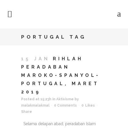
PORTUGAL TAG
15 JAN
RIHLAH
PERADABAN
MAROKO-SPANYOL-
PORTUGAL, MARET
2019
Posted at 15:23h
in
Aktivisme
by
malakmalakmal
0 Comments
0
Likes
Share
Selama delapan abad, peradaban Islam