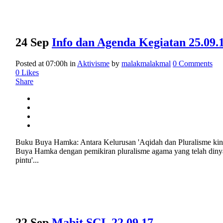
24 Sep
Info dan Agenda Kegiatan 25.09.1
Posted at 07:00h
in
Aktivisme
by
malakmalakmal
0 Comments
0
Likes
Share
Buku Buya Hamka: Antara Kelurusan 'Aqidah dan Pluralisme kini 
Buya Hamka dengan pemikiran pluralisme agama yang telah dinyata
pintu'...
22 Sep
Mabit SCI, 22.09.17