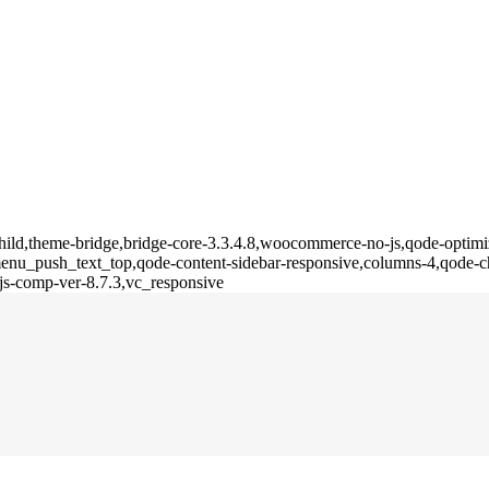
hild,theme-bridge,bridge-core-3.3.4.8,woocommerce-no-js,qode-optimiz
u_push_text_top,qode-content-sidebar-responsive,columns-4,qode-ch
js-comp-ver-8.7.3,vc_responsive