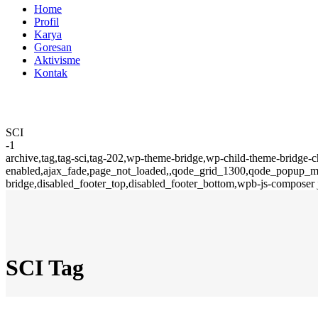
Home
Profil
Karya
Goresan
Aktivisme
Kontak
SCI
-1
archive,tag,tag-sci,tag-202,wp-theme-bridge,wp-child-theme-bridge-c
enabled,ajax_fade,page_not_loaded,,qode_grid_1300,qode_popup_men
bridge,disabled_footer_top,disabled_footer_bottom,wpb-js-composer 
SCI Tag