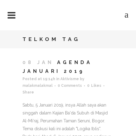
TELKOM TAG
08 JAN
AGENDA
JANUARI 2019
Posted at 19:14h
in
Aktivisme
by
malakmalakmal
0 Comments
0
Likes
Share
Sabtu, 5 Januari 2019, insya Allah saya akan
singgah dalam Kajian Ba'da Subuh di Masjid
Al-Mi'raj, Perumahan Taman Seruni, Bogor.
Tema diskusi kali ini adalah "Logika Iblis".