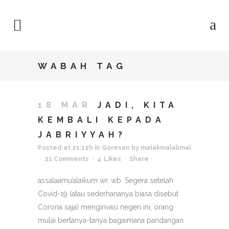
WABAH TAG
18 MAR
JADI, KITA
KEMBALI KEPADA
JABRIYYAH?
Posted at 21:12h
in
Goresan
by
malakmalakmal
21 Comments
4
Likes
Share
assalaamu’alaikum wr. wb. Segera setelah
Covid-19 (atau sederhananya biasa disebut
Corona saja) menginvasi negeri ini, orang
mulai bertanya-tanya bagaimana pandangan