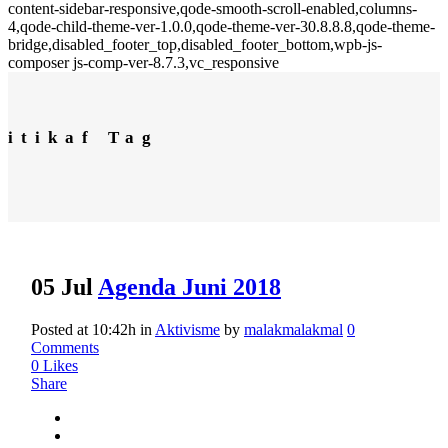
content-sidebar-responsive,qode-smooth-scroll-enabled,columns-
4,qode-child-theme-ver-1.0.0,qode-theme-ver-30.8.8.8,qode-theme-
bridge,disabled_footer_top,disabled_footer_bottom,wpb-js-
composer js-comp-ver-8.7.3,vc_responsive
itikaf Tag
05 Jul
Agenda Juni 2018
Posted at 10:42h
in
Aktivisme
by
malakmalakmal
0
Comments
0
Likes
Share