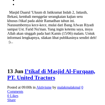
Masjid Daarul 'Uluum di Jatikramat Indah 2, Jatiasih,
Bekasi, kembali menggelar serangkaian kajian seru
khusus i'tikaf pada akhir Ramadhan tahun ini.
Narasumbernya kece-kece, mulai dari Bang Afwan Riyadi
sampai Ust. Farid Nu'man. Yang ingin ketemu saya, insya
Allah akan singgah pada hari Kamis (15/06) malam. Untuk
informasi lengkapnya, silakan lihat publikasinya sendiri deh!
:)...
13 Jun
I’tikaf di Masjid Al-Furqaan,
PT. United Tractors
Posted at 09:00h
in
Aktivisme
by
malakmalakmal
0
Comments
0
Likes
Share