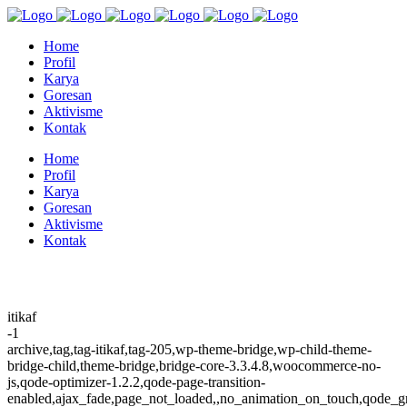
Home
Profil
Karya
Goresan
Aktivisme
Kontak
Home
Profil
Karya
Goresan
Aktivisme
Kontak
itikaf
-1
archive,tag,tag-itikaf,tag-205,wp-theme-bridge,wp-child-theme-
bridge-child,theme-bridge,bridge-core-3.3.4.8,woocommerce-no-
js,qode-optimizer-1.2.2,qode-page-transition-
enabled,ajax_fade,page_not_loaded,,no_animation_on_touch,qode_