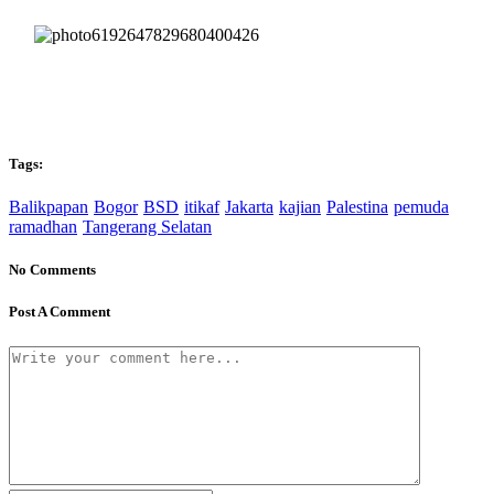
Tags:
Balikpapan
Bogor
BSD
itikaf
Jakarta
kajian
Palestina
pemuda
ramadhan
Tangerang Selatan
No Comments
Post A Comment