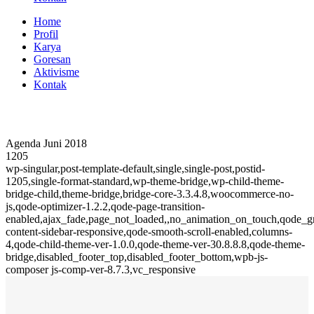
Home
Profil
Karya
Goresan
Aktivisme
Kontak
Agenda Juni 2018
1205
wp-singular,post-template-default,single,single-post,postid-
1205,single-format-standard,wp-theme-bridge,wp-child-theme-
bridge-child,theme-bridge,bridge-core-3.3.4.8,woocommerce-no-
js,qode-optimizer-1.2.2,qode-page-transition-
enabled,ajax_fade,page_not_loaded,,no_animation_on_touch,qode_
content-sidebar-responsive,qode-smooth-scroll-enabled,columns-
4,qode-child-theme-ver-1.0.0,qode-theme-ver-30.8.8.8,qode-theme-
bridge,disabled_footer_top,disabled_footer_bottom,wpb-js-
composer js-comp-ver-8.7.3,vc_responsive