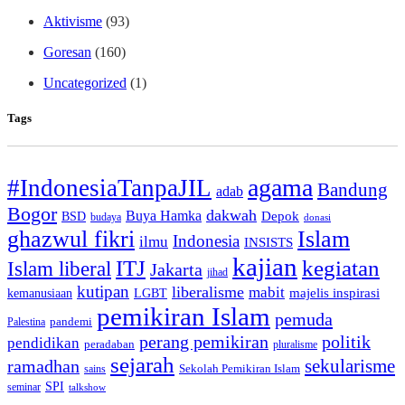
Aktivisme
(93)
Goresan
(160)
Uncategorized
(1)
Tags
agama
#IndonesiaTanpaJIL
Bandung
adab
Bogor
dakwah
Buya Hamka
BSD
Depok
budaya
donasi
ghazwul fikri
Islam
Indonesia
ilmu
INSISTS
kajian
ITJ
kegiatan
Islam liberal
Jakarta
jihad
kutipan
liberalisme
mabit
kemanusiaan
LGBT
majelis inspirasi
pemikiran Islam
pemuda
pandemi
Palestina
perang pemikiran
politik
pendidikan
peradaban
pluralisme
sejarah
sekularisme
ramadhan
Sekolah Pemikiran Islam
sains
SPI
seminar
talkshow