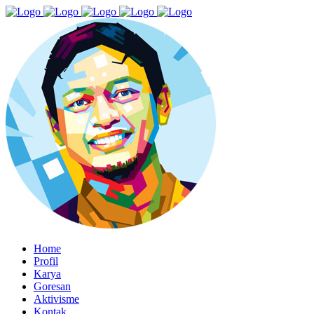
Home
Profil
Karya
Goresan
Aktivisme
Kontak