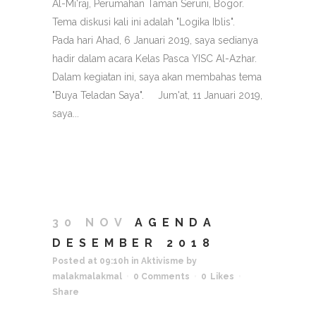
Al-Mi'raj, Perumahan Taman Seruni, Bogor.
Tema diskusi kali ini adalah "Logika Iblis".
Pada hari Ahad, 6 Januari 2019, saya sedianya
hadir dalam acara Kelas Pasca YISC Al-Azhar.
Dalam kegiatan ini, saya akan membahas tema
"Buya Teladan Saya". Jum'at, 11 Januari 2019,
saya...
30 NOV
AGENDA
DESEMBER 2018
Posted at 09:10h
in
Aktivisme
by
malakmalakmal
0 Comments
0
Likes
Share