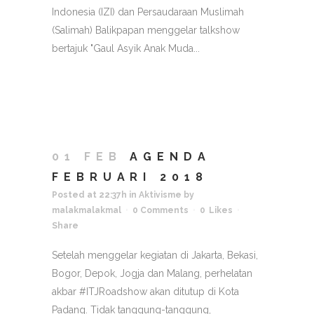
Indonesia (IZI) dan Persaudaraan Muslimah
(Salimah) Balikpapan menggelar talkshow
bertajuk "Gaul Asyik Anak Muda...
01 FEB
AGENDA
FEBRUARI 2018
Posted at 22:37h
in
Aktivisme
by
malakmalakmal
0 Comments
0
Likes
Share
Setelah menggelar kegiatan di Jakarta, Bekasi,
Bogor, Depok, Jogja dan Malang, perhelatan
akbar #ITJRoadshow akan ditutup di Kota
Padang. Tidak tanggung-tanggung,