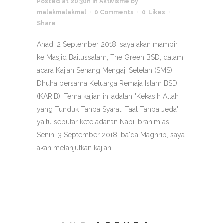
Posted at 20:30h
in
Aktivisme
by
malakmalakmal
0 Comments
0
Likes
Share
Ahad, 2 September 2018, saya akan mampir
ke Masjid Baitussalam, The Green BSD, dalam
acara Kajian Senang Mengaji Setelah (SMS)
Dhuha bersama Keluarga Remaja Islam BSD
(KARIB). Tema kajian ini adalah "Kekasih Allah
yang Tunduk Tanpa Syarat, Taat Tanpa Jeda",
yaitu seputar keteladanan Nabi Ibrahim as.
Senin, 3 September 2018, ba'da Maghrib, saya
akan melanjutkan kajian...