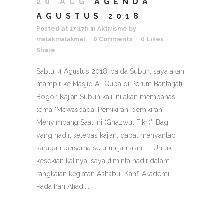
20 AUG
AGENDA
AGUSTUS 2018
Posted at 17:17h
in
Aktivisme
by
malakmalakmal
0 Comments
0
Likes
Share
Sabtu, 4 Agustus 2018, ba'da Subuh, saya akan
mampir ke Masjid Al-Quba di Perum Bantarjati,
Bogor. Kajian Subuh kali ini akan membahas
tema "Mewaspadai Pemikiran-pemikiran
Menyimpang Saat Ini (Ghazwul Fikri)". Bagi
yang hadir, selepas kajian, dapat menyantap
sarapan bersama seluruh jama'ah. Untuk
kesekian kalinya, saya diminta hadir dalam
rangkaian kegiatan Ashabul Kahfi Akademi.
Pada hari Ahad,...