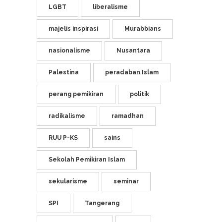
LGBT
liberalisme
majelis inspirasi
Murabbians
nasionalisme
Nusantara
Palestina
peradaban Islam
perang pemikiran
politik
radikalisme
ramadhan
RUU P-KS
sains
Sekolah Pemikiran Islam
sekularisme
seminar
SPI
Tangerang