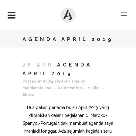
AGENDA APRIL 2019
26 APR
AGENDA
APRIL 2019
Posted at 08:04h
in
Aktivisme
by
malakmalakmal
0 Comments
1
Like
Share
Dua pekan pertama bulan April 2019 yang
dihabiskan dalam perjalanan di Maroko-
Spanyol-Portugal tidak membuat agenda saya
menjadi longgar. Ada sejumlah kegiatan seru