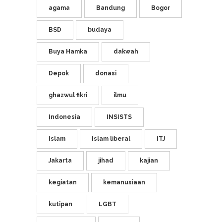
agama
Bandung
Bogor
BSD
budaya
Buya Hamka
dakwah
Depok
donasi
ghazwul fikri
ilmu
Indonesia
INSISTS
Islam
Islam liberal
ITJ
Jakarta
jihad
kajian
kegiatan
kemanusiaan
kutipan
LGBT