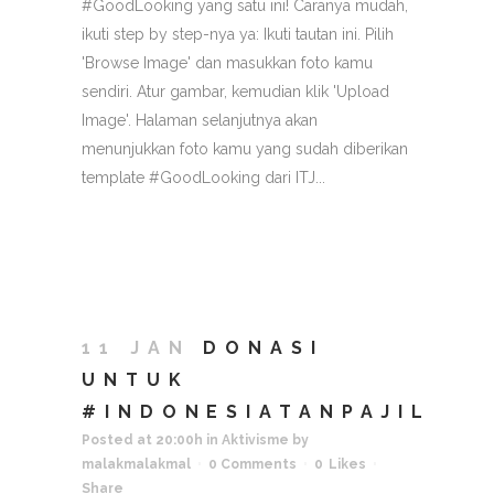
#GoodLooking yang satu ini! Caranya mudah,
ikuti step by step-nya ya: Ikuti tautan ini. Pilih
'Browse Image' dan masukkan foto kamu
sendiri. Atur gambar, kemudian klik 'Upload
Image'. Halaman selanjutnya akan
menunjukkan foto kamu yang sudah diberikan
template #GoodLooking dari ITJ...
11 JAN
DONASI
UNTUK
#INDONESIATANPAJIL
Posted at 20:00h
in
Aktivisme
by
malakmalakmal
0 Comments
0
Likes
Share