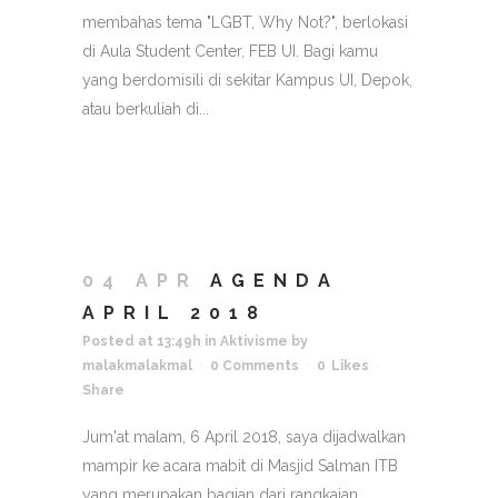
membahas tema "LGBT, Why Not?", berlokasi
di Aula Student Center, FEB UI. Bagi kamu
yang berdomisili di sekitar Kampus UI, Depok,
atau berkuliah di...
04 APR
AGENDA
APRIL 2018
Posted at 13:49h
in
Aktivisme
by
malakmalakmal
0 Comments
0
Likes
Share
Jum'at malam, 6 April 2018, saya dijadwalkan
mampir ke acara mabit di Masjid Salman ITB
yang merupakan bagian dari rangkaian