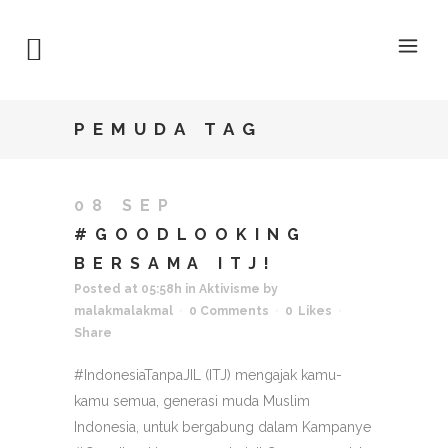
PEMUDA TAG
08 SEP
#GOODLOOKING
BERSAMA ITJ!
Posted at 05:58h
in
Aktivisme
by
malakmalakmal
0 Comments
0
Likes
Share
#IndonesiaTanpaJIL (ITJ) mengajak kamu-
kamu semua, generasi muda Muslim
Indonesia, untuk bergabung dalam Kampanye