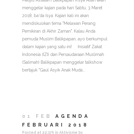
Masjid Assalam Balikpapan insya Allah akan
menggelar kajian pada hari Sabtu, 3 Maret
2018, ba'da Isya. Kajian kali ini akan
mendiskusikan tema "Melawan Perang
Pemikiran di Akhir Zaman". Kalau Anda
pemuda Muslim Balikpapan, ayo berkumpul
dalam kajian yang satu ini! Inisiatif Zakat
Indonesia (IZI) dan Persaudaraan Muslimah
(Salimah) Balikpapan menggelar talkshow
bertajuk "Gaul Asyik Anak Muda...
01 FEB
AGENDA
FEBRUARI 2018
Posted at 22:37h
in
Aktivisme
by