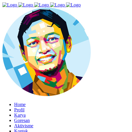
Home
Profil
Karya
Goresan
Aktivisme
Kontak