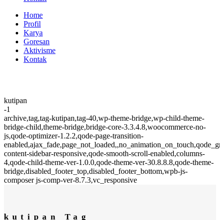
Home
Profil
Karya
Goresan
Aktivisme
Kontak
kutipan
-1
archive,tag,tag-kutipan,tag-40,wp-theme-bridge,wp-child-theme-
bridge-child,theme-bridge,bridge-core-3.3.4.8,woocommerce-no-
js,qode-optimizer-1.2.2,qode-page-transition-
enabled,ajax_fade,page_not_loaded,,no_animation_on_touch,qode_
content-sidebar-responsive,qode-smooth-scroll-enabled,columns-
4,qode-child-theme-ver-1.0.0,qode-theme-ver-30.8.8.8,qode-theme-
bridge,disabled_footer_top,disabled_footer_bottom,wpb-js-
composer js-comp-ver-8.7.3,vc_responsive
kutipan Tag