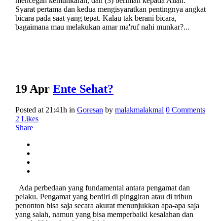
mencegah kemunkaran, dan (3) beriman kepada Allah.
Syarat pertama dan kedua mengisyaratkan pentingnya angkat
bicara pada saat yang tepat. Kalau tak berani bicara,
bagaimana mau melakukan amar ma'ruf nahi munkar?...
19 Apr
Ente Sehat?
Posted at 21:41h
in
Goresan
by
malakmalakmal
0 Comments
2
Likes
Share
Ada perbedaan yang fundamental antara pengamat dan
pelaku. Pengamat yang berdiri di pinggiran atau di tribun
penonton bisa saja secara akurat menunjukkan apa-apa saja
yang salah, namun yang bisa memperbaiki kesalahan dan