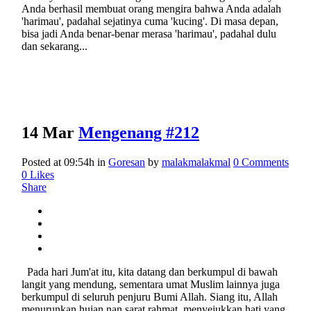
Anda berhasil membuat orang mengira bahwa Anda adalah
'harimau', padahal sejatinya cuma 'kucing'. Di masa depan,
bisa jadi Anda benar-benar merasa 'harimau', padahal dulu
dan sekarang...
14 Mar
Mengenang #212
Posted at 09:54h
in
Goresan
by
malakmalakmal
0 Comments
0
Likes
Share
Pada hari Jum'at itu, kita datang dan berkumpul di bawah
langit yang mendung, sementara umat Muslim lainnya juga
berkumpul di seluruh penjuru Bumi Allah. Siang itu, Allah
menurunkan hujan nan sarat rahmat, menyejukkan hati yang