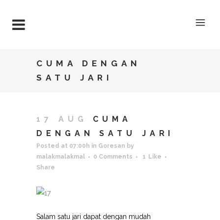
CUMA DENGAN
SATU JARI
17 AUG
CUMA
DENGAN SATU JARI
Posted at 07:00h
in
Goresan
by
malakmalakmal
0 Comments
1
Like
Share
Salam satu jari dapat dengan mudah