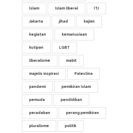
Islam
Islam liberal
ITJ
Jakarta
jihad
kajian
kegiatan
kemanusiaan
kutipan
LGBT
liberalisme
mabit
majelis inspirasi
Palestina
pandemi
pemikiran Islam
pemuda
pendidikan
peradaban
perang pemikiran
pluralisme
politik