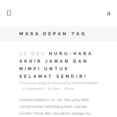
MASA DEPAN TAG
27 DEC
HURU-HARA
AKHIR JAMAN DAN
MIMPI UNTUK
SELAMAT SENDIRI
Posted at 15:59h
in
Goresan
by
malakmalakmal
0 Comments
2
Likes
Share
assalaamu’alaikum wr. wb. Ada yang lebih
mengherankan ketimbang klaim sepihak
Donald Trump atas Yerusalem sebagai ibu