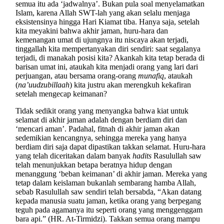
semua itu ada ‘jadwalnya’. Bukan pula soal menyelamatkan
Islam, karena Allah SWT-lah yang akan selalu menjaga
eksistensinya hingga Hari Kiamat tiba. Hanya saja, setelah
kita meyakini bahwa akhir jaman, huru-hara dan
kemenangan umat di ujungnya itu niscaya akan terjadi,
tinggallah kita mempertanyakan diri sendiri: saat segalanya
terjadi, di manakah posisi kita? Akankah kita tetap berada di
barisan umat ini, ataukah kita menjadi orang yang lari dari
perjuangan, atau bersama orang-orang
munafiq
, ataukah
(
na’uudzubillaah
) kita justru akan merengkuh kekafiran
setelah mengecap keimanan?
Tidak sedikit orang yang menyangka bahwa kiat untuk
selamat di akhir jaman adalah dengan berdiam diri dan
‘mencari aman’. Padahal, fitnah di akhir jaman akan
sedemikian kencangnya, sehingga mereka yang hanya
berdiam diri saja dapat dipastikan takkan selamat. Huru-hara
yang telah diceritakan dalam banyak
hadits
Rasulullah saw
telah menunjukkan betapa beratnya hidup dengan
menanggung ‘beban keimanan’ di akhir jaman. Mereka yang
tetap dalam keislaman bukanlah sembarang hamba Allah,
sebab Rasulullah saw sendiri telah bersabda, “Akan datang
kepada manusia suatu jaman, ketika orang yang berpegang
teguh pada agamanya itu seperti orang yang menggenggam
bara api.” (HR. At-Tirmidzi). Takkan semua orang mampu