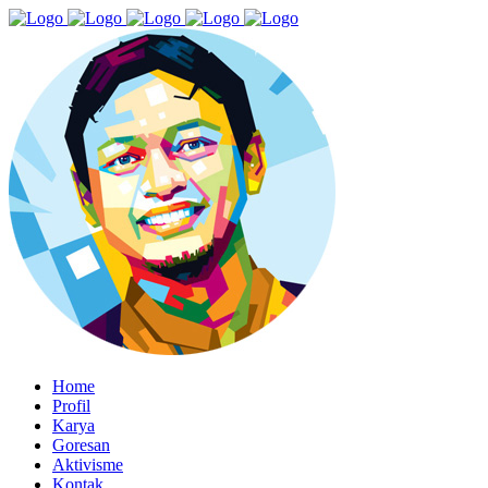
Home
Profil
Karya
Goresan
Aktivisme
Kontak