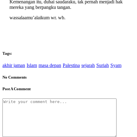
Kemenangan itu, duhai saudaraku, tak pernah menjadi hak
mereka yang berpangku tangan.
wassalaamu’alaikum wr. wb.
Tags:
akhir jaman
Islam
masa depan
Palestina
sejarah
Suriah
Syam
No Comments
Post A Comment