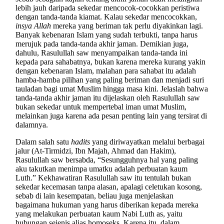
lebih jauh daripada sekedar mencocok-cocokkan peristiwa
dengan tanda-tanda kiamat. Kalau sekedar mencocokkan,
insya Allah
mereka yang beriman tak perlu diyakinkan lagi.
Banyak kebenaran Islam yang sudah terbukti, tanpa harus
merujuk pada tanda-tanda akhir jaman. Demikian juga,
dahulu, Rasulullah saw menyampaikan tanda-tanda ini
kepada para sahabatnya, bukan karena mereka kurang yakin
dengan kebenaran Islam, malahan para sahabat itu adalah
hamba-hamba pilihan yang paling beriman dan menjadi suri
tauladan bagi umat Muslim hingga masa kini. Jelaslah bahwa
tanda-tanda akhir jaman itu dijelaskan oleh Rasulullah saw
bukan sekedar untuk mempertebal iman umat Muslim,
melainkan juga karena ada pesan penting lain yang tersirat di
dalamnya.
Dalam salah satu
hadits
yang diriwayatkan melalui berbagai
jalur (At-Tirmidzi, Ibn Majah, Ahmad dan Hakim),
Rasulullah saw bersabda, “Sesungguhnya hal yang paling
aku takutkan menimpa umatku adalah perbuatan kaum
Luth.” Kekhawatiran Rasulullah saw itu tentulah bukan
sekedar kecemasan tanpa alasan, apalagi celetukan kosong,
sebab di lain kesempatan, beliau juga menjelaskan
bagaimana hukuman yang harus diberikan kepada mereka
yang melakukan perbuatan kaum Nabi Luth as, yaitu
hubungan sejenis alias homoseks. Karena itu, dalam