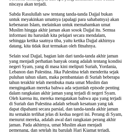
niscaya akan terjadi.
Sabda Rasulullah saw tentang tanda-tanda Dajjal bukan
untuk meyakinkan umatnya (apalagi para sahabatnya) akan
kebenaran Islam, melainkan untuk memahamkan umat
Muslim hingga akhir jaman akan sosok Dajjal itu. Semua
informasi itu haruslah kita pelajari secara mendalam,
sehingga ketika saatnya tiba, yaitu ketika Dajjal akhirnya
datang, kita tidak ikut termakan oleh fitnahnya.
Selain soal Dajjal, bagian lain dari tanda-tanda akhir jaman
yang menjadi perhatian banyak orang adalah tentang kondisi
negeri Syam, yang di masa kini meliputi Suriah, Yordania,
Lebanon dan Palestina. Jika Palestina telah menderita sejak
puluhan tahun silam, maka pembantaian di Suriah beberapa
tahun terakhir telah membuka mata umat Muslim dan
mengingatkan mereka bahwa ada sejumlah episode penting
dalam rangkaian akhir jaman yang terjadi di negeri Syam.
Oleh karena itu, mereka mengatakan bahwa apa yang terjadi
di Suriah dan Palestina adalah sebuah kesatuan yang tak
dapat dipahami secara parsial, dan tanda-tanda akhir jaman
itu semakin terlihat jelas di kedua negeri ini. Perang di Syam,
menurut mereka, adalah awal dari rangkaian perang akhir
jaman. Pada akhirnya, umat Muslim akan menjadi
pemenang, dan setelah itu barulah Hari Kiamat terjadi.