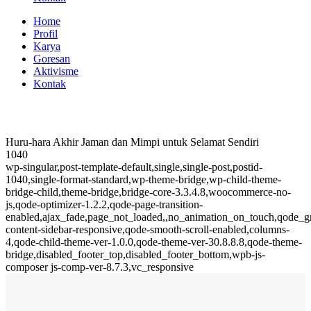
Home
Profil
Karya
Goresan
Aktivisme
Kontak
Huru-hara Akhir Jaman dan Mimpi untuk Selamat Sendiri
1040
wp-singular,post-template-default,single,single-post,postid-
1040,single-format-standard,wp-theme-bridge,wp-child-theme-
bridge-child,theme-bridge,bridge-core-3.3.4.8,woocommerce-no-
js,qode-optimizer-1.2.2,qode-page-transition-
enabled,ajax_fade,page_not_loaded,,no_animation_on_touch,qode_
content-sidebar-responsive,qode-smooth-scroll-enabled,columns-
4,qode-child-theme-ver-1.0.0,qode-theme-ver-30.8.8.8,qode-theme-
bridge,disabled_footer_top,disabled_footer_bottom,wpb-js-
composer js-comp-ver-8.7.3,vc_responsive