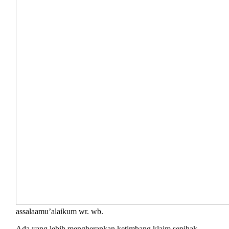
assalaamu’alaikum wr. wb.
Ada yang lebih mengherankan ketimbang klaim sepihak