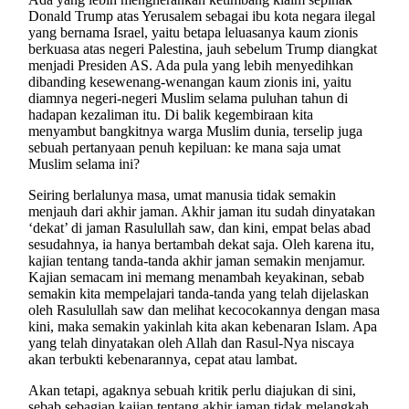
Donald Trump atas Yerusalem sebagai ibu kota negara ilegal
yang bernama Israel, yaitu betapa leluasanya kaum zionis
berkuasa atas negeri Palestina, jauh sebelum Trump diangkat
menjadi Presiden AS. Ada pula yang lebih menyedihkan
dibanding kesewenang-wenangan kaum zionis ini, yaitu
diamnya negeri-negeri Muslim selama puluhan tahun di
hadapan kezaliman itu. Di balik kegembiraan kita
menyambut bangkitnya warga Muslim dunia, terselip juga
sebuah pertanyaan penuh kepiluan: ke mana saja umat
Muslim selama ini?
Seiring berlalunya masa, umat manusia tidak semakin
menjauh dari akhir jaman. Akhir jaman itu sudah dinyatakan
‘dekat’ di jaman Rasulullah saw, dan kini, empat belas abad
sesudahnya, ia hanya bertambah dekat saja. Oleh karena itu,
kajian tentang tanda-tanda akhir jaman semakin menjamur.
Kajian semacam ini memang menambah keyakinan, sebab
semakin kita mempelajari tanda-tanda yang telah dijelaskan
oleh Rasulullah saw dan melihat kecocokannya dengan masa
kini, maka semakin yakinlah kita akan kebenaran Islam. Apa
yang telah dinyatakan oleh Allah dan Rasul-Nya niscaya
akan terbukti kebenarannya, cepat atau lambat.
Akan tetapi, agaknya sebuah kritik perlu diajukan di sini,
sebab sebagian kajian tentang akhir jaman tidak melangkah