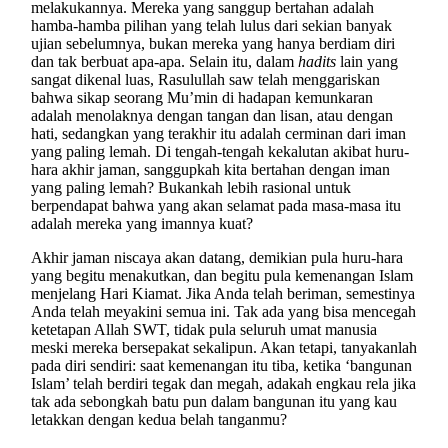
melakukannya. Mereka yang sanggup bertahan adalah
hamba-hamba pilihan yang telah lulus dari sekian banyak
ujian sebelumnya, bukan mereka yang hanya berdiam diri
dan tak berbuat apa-apa. Selain itu, dalam
hadits
lain yang
sangat dikenal luas, Rasulullah saw telah menggariskan
bahwa sikap seorang Mu’min di hadapan kemunkaran
adalah menolaknya dengan tangan dan lisan, atau dengan
hati, sedangkan yang terakhir itu adalah cerminan dari iman
yang paling lemah. Di tengah-tengah kekalutan akibat huru-
hara akhir jaman, sanggupkah kita bertahan dengan iman
yang paling lemah? Bukankah lebih rasional untuk
berpendapat bahwa yang akan selamat pada masa-masa itu
adalah mereka yang imannya kuat?
Akhir jaman niscaya akan datang, demikian pula huru-hara
yang begitu menakutkan, dan begitu pula kemenangan Islam
menjelang Hari Kiamat. Jika Anda telah beriman, semestinya
Anda telah meyakini semua ini. Tak ada yang bisa mencegah
ketetapan Allah SWT, tidak pula seluruh umat manusia
meski mereka bersepakat sekalipun. Akan tetapi, tanyakanlah
pada diri sendiri: saat kemenangan itu tiba, ketika ‘bangunan
Islam’ telah berdiri tegak dan megah, adakah engkau rela jika
tak ada sebongkah batu pun dalam bangunan itu yang kau
letakkan dengan kedua belah tanganmu?