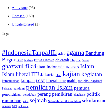
Aktivisme
(93)
Goresan
(160)
Uncategorized
(1)
Tags
agama
#IndonesiaTanpaJIL
Bandung
adab
Bogor
dakwah
Buya Hamka
BSD
Depok
budaya
donasi
ghazwul fikri
Islam
Indonesia
ilmu
INSISTS
kajian
ITJ
kegiatan
Islam liberal
Jakarta
jihad
kutipan
liberalisme
mabit
kemanusiaan
LGBT
majelis inspirasi
pemikiran Islam
pemuda
pandemi
Palestina
perang pemikiran
politik
pendidikan
peradaban
pluralisme
sejarah
sekularisme
ramadhan
Sekolah Pemikiran Islam
sains
SPI
seminar
talkshow