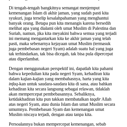
Di tengah-tengah bangkitnya semangat menjemput
kemenangan Islam di akhir jaman, yang sudah pasti kita
syukuri, juga terselip kesalahpahaman yang menghantui
banyak orang. Betapa pun kita menangis karena bersedih
melihat apa yang dialami oleh umat Muslim di Palestina dan
Suriah, namun, jika kita meyakini bahwa semua yang terjadi
ini memang mengantarkan kita ke akhir jaman yang telah
pasti, maka sebenarnya kejayaan umat Muslim (termasuk
juga pembebasan negeri Syam) adalah suatu hal yang juga
tak terhindarkan, tak bisa dicegah, tak bisa pula dipercepat
atau diperlambat.
Dengan menggunakan perspektif ini, dapatlah kita pahami
bahwa kepedulian kita pada negeri Syam, kehadiran kita
dalam kajian-kajian yang membahasnya, harta yang kita
infaq
-kan untuk saudara-saudara kita di sana, atau bahkan
kehadiran kita secara langsung sebagai relawan, tidaklah
akan mempercepat pembebasannya. Sebaliknya,
ketidakhadiran kita pun takkan membatalkan
taqdir
Allah
atas negeri Syam, atau dunia Islam dan umat Muslim secara
umumnya. Pembebasan Syam dan kemenangan umat
Muslim niscaya terjadi, dengan atau tanpa kita.
Persoalannya bukan mempercepat kemenangan, sebab