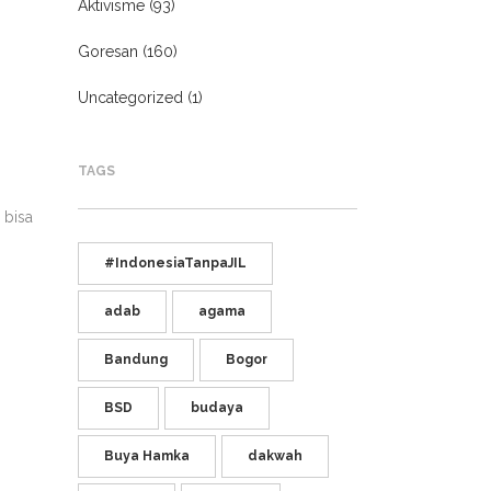
Aktivisme
(93)
Goresan
(160)
Uncategorized
(1)
TAGS
 bisa
#IndonesiaTanpaJIL
adab
agama
Bandung
Bogor
BSD
budaya
Buya Hamka
dakwah