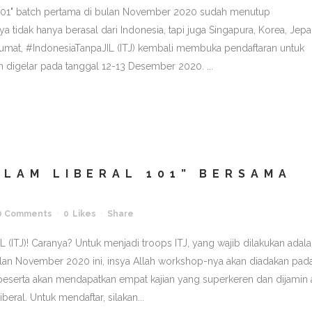
 101" batch pertama di bulan November 2020 sudah menutup
tidak hanya berasal dari Indonesia, tapi juga Singapura, Korea, Jepa
mat, #IndonesiaTanpaJIL (ITJ) kembali membuka pendaftaran untuk
 digelar pada tanggal 12-13 Desember 2020. ...
LAM LIBERAL 101” BERSAMA
0 Comments
0
Likes
Share
(ITJ)! Caranya? Untuk menjadi troops ITJ, yang wajib dilakukan adal
Bulan November 2020 ini, insya Allah workshop-nya akan diadakan pad
 peserta akan mendapatkan empat kajian yang superkeren dan dijamin
eral. Untuk mendaftar, silakan...