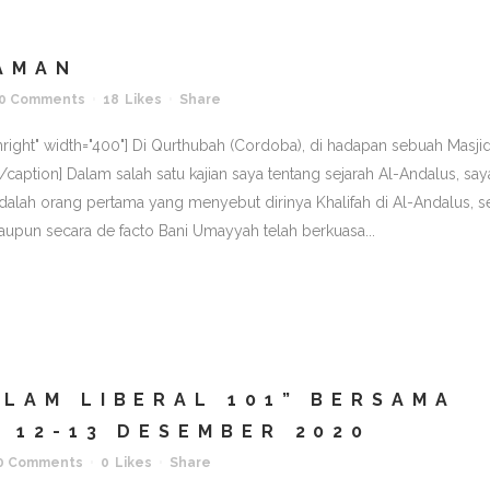
AMAN
0 Comments
18
Likes
Share
ignright" width="400"] Di Qurthubah (Cordoba), di hadapan sebuah Masji
aption] Dalam salah satu kajian saya tentang sejarah Al-Andalus, say
adalah orang pertama yang menyebut dirinya Khalifah di Al-Andalus, s
aupun secara de facto Bani Umayyah telah berkuasa...
LAM LIBERAL 101” BERSAMA
 12-13 DESEMBER 2020
0 Comments
0
Likes
Share