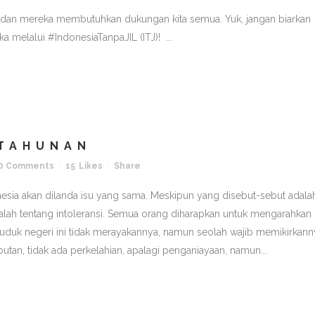
dan mereka membutuhkan dukungan kita semua. Yuk, jangan biarkan
 melalui #IndonesiaTanpaJIL (ITJ)! ...
 TAHUNAN
0 Comments
15
Likes
Share
onesia akan dilanda isu yang sama. Meskipun yang disebut-sebut adala
adalah tentang intoleransi. Semua orang diharapkan untuk mengarahkan
uduk negeri ini tidak merayakannya, namun seolah wajib memikirkann
butan, tidak ada perkelahian, apalagi penganiayaan, namun...