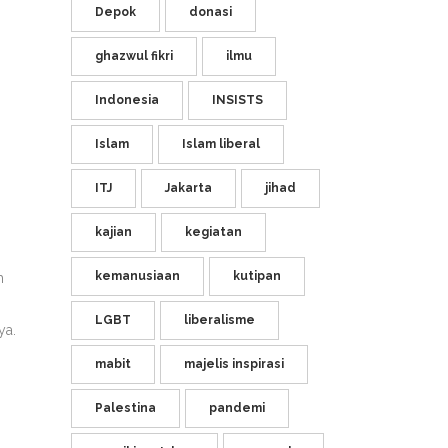
Depok
donasi
ghazwul fikri
ilmu
Indonesia
INSISTS
Islam
Islam liberal
ITJ
Jakarta
jihad
kajian
kegiatan
kemanusiaan
kutipan
h
LGBT
liberalisme
ya.
mabit
majelis inspirasi
Palestina
pandemi