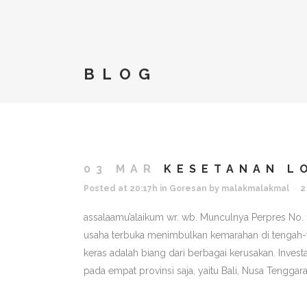
BLOG
03 MAR
KESETANAN L
Posted at 20:17h
in
Goresan
by
malakmalakmal
2
assalaamu’alaikum wr. wb. Munculnya Perpres No
usaha terbuka menimbulkan kemarahan di tengah-
keras adalah biang dari berbagai kerusakan. Invest
pada empat provinsi saja, yaitu Bali, Nusa Tenggara