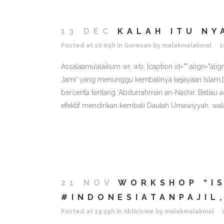
13 DEC
KALAH ITU NY
Posted at 10:09h
in
Goresan
by
malakmalakmal
1
Assalaamu’alaikum wr. wb. [caption id="" align="al
Jami' yang menunggu kembalinya kejayaan Islam.[/c
bercerita tentang ‘Abdurrahman an-Nashir. Beliau 
efektif mendirikan kembali Daulah Umawiyyah, wal
21 NOV
WORKSHOP “IS
#INDONESIATANPAJIL,
Posted at 19:59h
in
Aktivisme
by
malakmalakmal