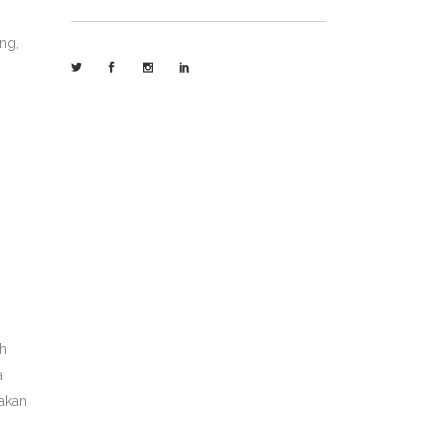
ng,
ah
a
 akan