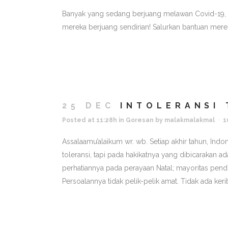
Banyak yang sedang berjuang melawan Covid-19, 
mereka berjuang sendirian! Salurkan bantuan mereka
25 DEC
INTOLERANSI
Posted at 11:28h
in
Goresan
by
malakmalakmal
1
Assalaamu’alaikum wr. wb. Setiap akhir tahun, Ind
toleransi, tapi pada hakikatnya yang dibicarakan 
perhatiannya pada perayaan Natal; mayoritas pend
Persoalannya tidak pelik-pelik amat. Tidak ada keri