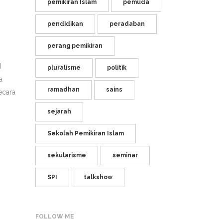
pemikiran Islam
pemuda
pendidikan
peradaban
perang pemikiran
d
pluralisme
politik
a
ramadhan
sains
ecara
sejarah
Sekolah Pemikiran Islam
sekularisme
seminar
SPI
talkshow
FOLLOW ME