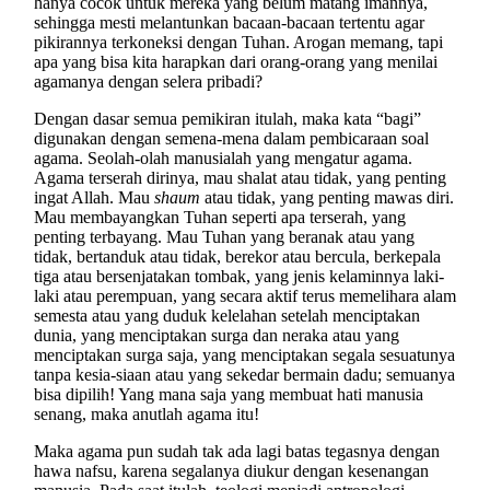
hanya cocok untuk mereka yang belum matang imannya,
sehingga mesti melantunkan bacaan-bacaan tertentu agar
pikirannya terkoneksi dengan Tuhan. Arogan memang, tapi
apa yang bisa kita harapkan dari orang-orang yang menilai
agamanya dengan selera pribadi?
Dengan dasar semua pemikiran itulah, maka kata “bagi”
digunakan dengan semena-mena dalam pembicaraan soal
agama. Seolah-olah manusialah yang mengatur agama.
Agama terserah dirinya, mau shalat atau tidak, yang penting
ingat Allah. Mau
shaum
atau tidak, yang penting mawas diri.
Mau membayangkan Tuhan seperti apa terserah, yang
penting terbayang. Mau Tuhan yang beranak atau yang
tidak, bertanduk atau tidak, berekor atau bercula, berkepala
tiga atau bersenjatakan tombak, yang jenis kelaminnya laki-
laki atau perempuan, yang secara aktif terus memelihara alam
semesta atau yang duduk kelelahan setelah menciptakan
dunia, yang menciptakan surga dan neraka atau yang
menciptakan surga saja, yang menciptakan segala sesuatunya
tanpa kesia-siaan atau yang sekedar bermain dadu; semuanya
bisa dipilih! Yang mana saja yang membuat hati manusia
senang, maka anutlah agama itu!
Maka agama pun sudah tak ada lagi batas tegasnya dengan
hawa nafsu, karena segalanya diukur dengan kesenangan