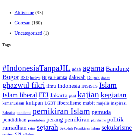
Aktivisme
(93)
Goresan
(160)
Uncategorized
(1)
Tags
agama
#IndonesiaTanpaJIL
Bandung
adab
Bogor
dakwah
Buya Hamka
BSD
Depok
budaya
donasi
ghazwul fikri
Islam
Indonesia
ilmu
INSISTS
kajian
ITJ
kegiatan
Islam liberal
Jakarta
jihad
kutipan
liberalisme
mabit
kemanusiaan
LGBT
majelis inspirasi
pemikiran Islam
pemuda
pandemi
Palestina
perang pemikiran
politik
pendidikan
peradaban
pluralisme
sejarah
sekularisme
ramadhan
Sekolah Pemikiran Islam
sains
SPI
seminar
talkshow