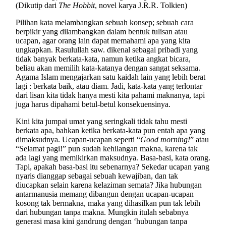
(Dikutip dari
The Hobbit
, novel karya J.R.R. Tolkien)
Pilihan kata melambangkan sebuah konsep; sebuah cara
berpikir yang dilambangkan dalam bentuk tulisan atau
ucapan, agar orang lain dapat memahami apa yang kita
ungkapkan. Rasulullah saw. dikenal sebagai pribadi yang
tidak banyak berkata-kata, namun ketika angkat bicara,
beliau akan memilih kata-katanya dengan sangat seksama.
Agama Islam mengajarkan satu kaidah lain yang lebih berat
lagi : berkata baik, atau diam. Jadi, kata-kata yang terlontar
dari lisan kita tidak hanya mesti kita pahami maknanya, tapi
juga harus dipahami betul-betul konsekuensinya.
Kini kita jumpai umat yang seringkali tidak tahu mesti
berkata apa, bahkan ketika berkata-kata pun entah apa yang
dimaksudnya. Ucapan-ucapan seperti “
Good morning!
” atau
“Selamat pagi!” pun sudah kehilangan makna, karena tak
ada lagi yang memikirkan maksudnya. Basa-basi, kata orang.
Tapi, apakah basa-basi itu sebenarnya? Sekedar ucapan yang
nyaris dianggap sebagai sebuah kewajiban, dan tak
diucapkan selain karena kelaziman semata? Jika hubungan
antarmanusia memang dibangun dengan ucapan-ucapan
kosong tak bermakna, maka yang dihasilkan pun tak lebih
dari hubungan tanpa makna. Mungkin itulah sebabnya
generasi masa kini gandrung dengan ‘hubungan tanpa