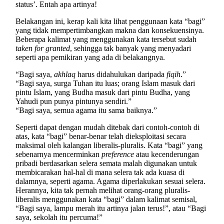
status’. Entah apa artinya!
Belakangan ini, kerap kali kita lihat penggunaan kata “bagi”
yang tidak mempertimbangkan makna dan konsekuensinya.
Beberapa kalimat yang menggunakan kata tersebut sudah
taken for granted
, sehingga tak banyak yang menyadari
seperti apa pemikiran yang ada di belakangnya.
“Bagi saya,
akhlaq
harus didahulukan daripada
fiqih
.”
“Bagi saya, surga Tuhan itu luas; orang Islam masuk dari
pintu Islam, yang Budha masuk dari pintu Budha, yang
Yahudi pun punya pintunya sendiri.”
“Bagi saya, semua agama itu sama baiknya.”
Seperti dapat dengan mudah ditebak dari contoh-contoh di
atas, kata “bagi” benar-benar telah dieksploitasi secara
maksimal oleh kalangan liberalis-pluralis. Kata “bagi” yang
sebenarnya mencerminkan
preference
atau kecenderungan
pribadi berdasarkan selera semata malah digunakan untuk
membicarakan hal-hal di mana selera tak ada kuasa di
dalamnya, seperti agama. Agama diperlakukan sesuai selera.
Herannya, kita tak pernah melihat orang-orang pluralis-
liberalis menggunakan kata “bagi” dalam kalimat semisal,
“Bagi saya, lampu merah itu artinya jalan terus!”, atau “Bagi
saya, sekolah itu percuma!”