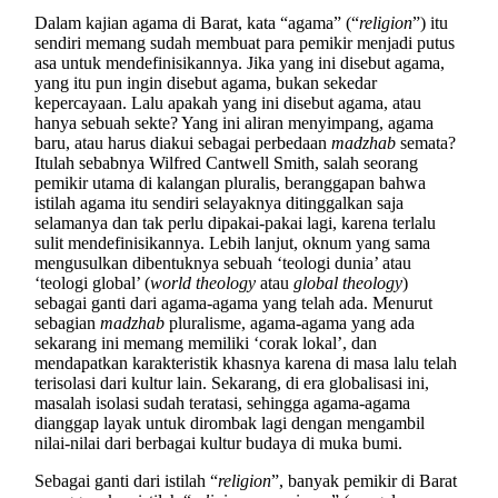
Dalam kajian agama di Barat, kata “agama” (“
religion
”) itu
sendiri memang sudah membuat para pemikir menjadi putus
asa untuk mendefinisikannya. Jika yang ini disebut agama,
yang itu pun ingin disebut agama, bukan sekedar
kepercayaan. Lalu apakah yang ini disebut agama, atau
hanya sebuah sekte? Yang ini aliran menyimpang, agama
baru, atau harus diakui sebagai perbedaan
madzhab
semata?
Itulah sebabnya Wilfred Cantwell Smith, salah seorang
pemikir utama di kalangan pluralis, beranggapan bahwa
istilah agama itu sendiri selayaknya ditinggalkan saja
selamanya dan tak perlu dipakai-pakai lagi, karena terlalu
sulit mendefinisikannya. Lebih lanjut, oknum yang sama
mengusulkan dibentuknya sebuah ‘teologi dunia’ atau
‘teologi global’ (
world theology
atau
global theology
)
sebagai ganti dari agama-agama yang telah ada. Menurut
sebagian
madzhab
pluralisme, agama-agama yang ada
sekarang ini memang memiliki ‘corak lokal’, dan
mendapatkan karakteristik khasnya karena di masa lalu telah
terisolasi dari kultur lain. Sekarang, di era globalisasi ini,
masalah isolasi sudah teratasi, sehingga agama-agama
dianggap layak untuk dirombak lagi dengan mengambil
nilai-nilai dari berbagai kultur budaya di muka bumi.
Sebagai ganti dari istilah “
religion
”, banyak pemikir di Barat