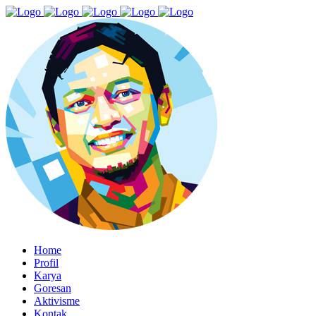
Home
Profil
Karya
Goresan
Aktivisme
Kontak