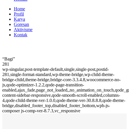
Home
Profil
Karya
Goresan
Aktivisme
Kontak
“Bagi”
281
wp-singular,post-template-default,single,single-post,postid-
281,single-format-standard,wp-theme-bridge,wp-child-theme-
bridge-child,theme-bridge,bridge-core-3.3.4.8,woocommerce-no-
js,qode-optimizer-1.2.2,qode-page-transition-
enabled,ajax_fade,page_not_loaded,,no_animation_on_touch,qode_
content-sidebar-responsive,qode-smooth-scroll-enabled,columns-
4,qode-child-theme-ver-1.0.0,qode-theme-ver-30.8.8.8,qode-theme-
bridge,disabled_footer_top,disabled_footer_bottom,wpb-js-
composer js-comp-ver-8.7.3,vc_responsive