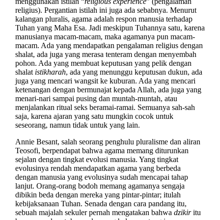
menggunakan istilah “
religious experience
” (pengalaman
religius). Pergantian istilah ini juga ada sebabnya. Menurut
kalangan pluralis, agama adalah respon manusia terhadap
Tuhan yang Maha Esa. Jadi meskipun Tuhannya satu, karena
manusianya macam-macam, maka agamanya pun macam-
macam. Ada yang mendapatkan pengalaman religius dengan
shalat, ada juga yang merasa tenteram dengan menyembah
pohon. Ada yang membuat keputusan yang pelik dengan
shalat
istikharah
, ada yang menunggu keputusan dukun, ada
juga yang mencari wangsit ke kuburan. Ada yang mencari
ketenangan dengan bermunajat kepada Allah, ada juga yang
menari-nari sampai pusing dan muntah-muntah, atau
menjalankan ritual seks beramai-ramai. Semuanya sah-sah
saja, karena ajaran yang satu mungkin cocok untuk
seseorang, namun tidak untuk yang lain.
Annie Besant, salah seorang penghulu pluralisme dan aliran
Teosofi, berpendapat bahwa agama memang diturunkan
sejalan dengan tingkat evolusi manusia. Yang tingkat
evolusinya rendah mendapatkan agama yang berbeda
dengan manusia yang evolusinya sudah mencapai tahap
lanjut. Orang-orang bodoh memang agamanya sengaja
dibikin beda dengan mereka yang pintar-pintar; itulah
kebijaksanaan Tuhan. Senada dengan cara pandang itu,
sebuah majalah sekuler pernah mengatakan bahwa
dzikir
itu