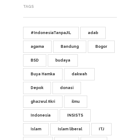
TAGS
#IndonesiaTanpaJIL
adab
agama
Bandung
Bogor
BSD
budaya
Buya Hamka
dakwah
Depok
donasi
ghazwul fikri
ilmu
Indonesia
INSISTS
Islam
Islam liberal
ITJ