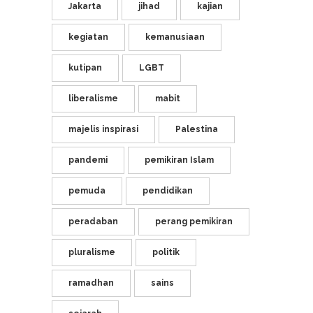
Jakarta
jihad
kajian
kegiatan
kemanusiaan
kutipan
LGBT
liberalisme
mabit
majelis inspirasi
Palestina
pandemi
pemikiran Islam
pemuda
pendidikan
peradaban
perang pemikiran
pluralisme
politik
ramadhan
sains