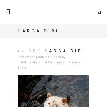
HARGA DIRI
12 DEC
HARGA DIRI
Posted at 09:00h
in
Goresan
by
malakmalakmal
0 Comments
0
Likes
Share