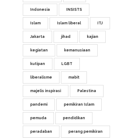
Indonesia
INSISTS
Islam
Islam liberal
ITJ
Jakarta
jihad
kajian
kegiatan
kemanusiaan
kutipan
LGBT
liberalisme
mabit
majelis inspirasi
Palestina
pandemi
pemikiran Islam
pemuda
pendidikan
peradaban
perang pemikiran