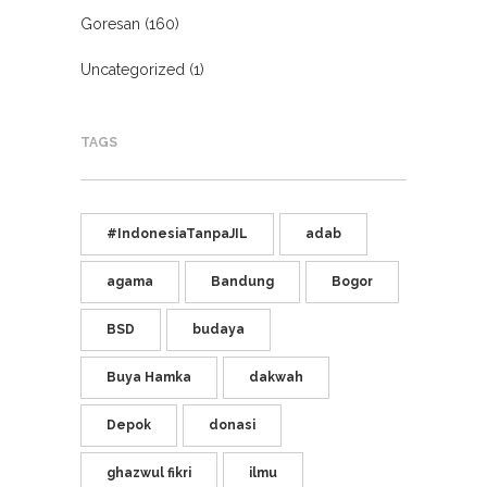
Goresan
(160)
Uncategorized
(1)
TAGS
#IndonesiaTanpaJIL
adab
agama
Bandung
Bogor
BSD
budaya
Buya Hamka
dakwah
Depok
donasi
ghazwul fikri
ilmu