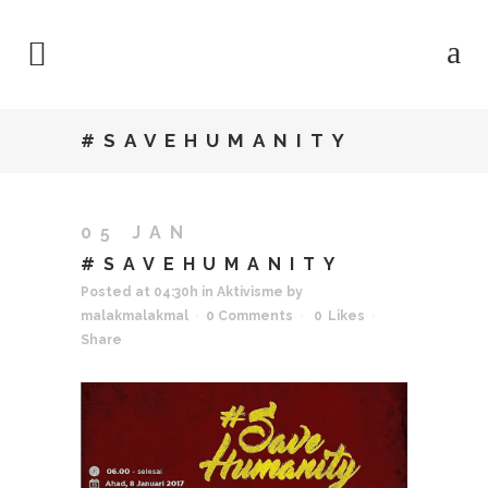
#SAVEHUMANITY
05 JAN
#SAVEHUMANITY
Posted at 04:30h
in
Aktivisme
by
malakmalakmal
0 Comments
0
Likes
Share