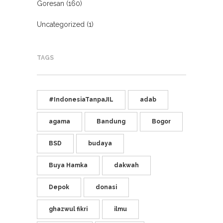
Goresan
(160)
Uncategorized
(1)
TAGS
#IndonesiaTanpaJIL
adab
agama
Bandung
Bogor
BSD
budaya
Buya Hamka
dakwah
Depok
donasi
ghazwul fikri
ilmu