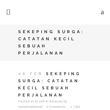
SEKEPING SURGA:
CATATAN KECIL
SEBUAH
PERJALANAN
06 FEB
SEKEPING
SURGA: CATATAN
KECIL SEBUAH
PERJALANAN
Posted at 07:00h
in
Goresan
by
malakmalakmal
0 Comments
1
Like