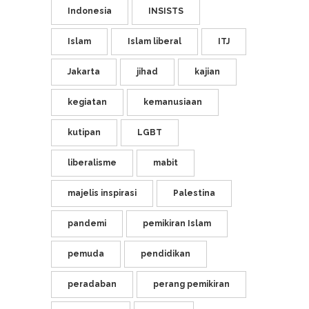
Indonesia
INSISTS
Islam
Islam liberal
ITJ
Jakarta
jihad
kajian
kegiatan
kemanusiaan
kutipan
LGBT
liberalisme
mabit
majelis inspirasi
Palestina
pandemi
pemikiran Islam
pemuda
pendidikan
peradaban
perang pemikiran