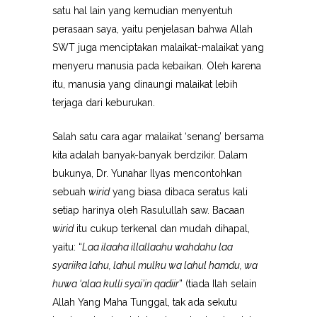
satu hal lain yang kemudian menyentuh
perasaan saya, yaitu penjelasan bahwa Allah
SWT juga menciptakan malaikat-malaikat yang
menyeru manusia pada kebaikan. Oleh karena
itu, manusia yang dinaungi malaikat lebih
terjaga dari keburukan.
Salah satu cara agar malaikat ‘senang’ bersama
kita adalah banyak-banyak berdzikir. Dalam
bukunya, Dr. Yunahar Ilyas mencontohkan
sebuah
wirid
yang biasa dibaca seratus kali
setiap harinya oleh Rasulullah saw. Bacaan
wirid
itu cukup terkenal dan mudah dihapal,
yaitu: “
Laa ilaaha illallaahu wahdahu laa
syariika lahu, lahul mulku wa lahul hamdu, wa
huwa ‘alaa kulli syai’in qadiir
” (tiada Ilah selain
Allah Yang Maha Tunggal, tak ada sekutu