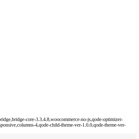
-bridge,bridge-core-3.3.4.8,woocommerce-no-js,qode-optimizer-
ponsive,columns-4,qode-child-theme-ver-1.0.0,qode-theme-ver-