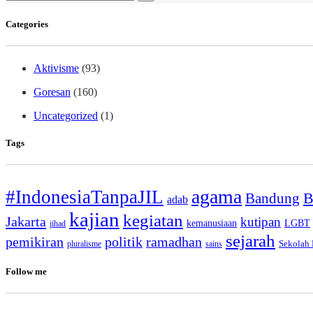
for:
Categories
Aktivisme
(93)
Goresan
(160)
Uncategorized
(1)
Tags
agama
#IndonesiaTanpaJIL
B
Bandung
adab
kajian
kegiatan
Jakarta
kutipan
kemanusiaan
LGBT
jihad
sejarah
pemikiran
politik
ramadhan
Sekolah 
pluralisme
sains
Follow me