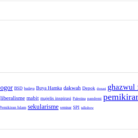
ghazwul f
ogor
dakwah
Buya Hamka
BSD
Depok
budaya
donasi
pemikira
liberalisme
mabit
majelis inspirasi
pandemi
Palestina
sekularisme
SPI
Pemikiran Islam
seminar
talkshow