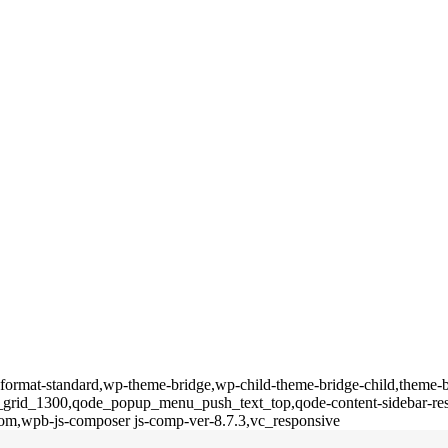
gle-format-standard,wp-theme-bridge,wp-child-theme-bridge-child,theme
de_grid_1300,qode_popup_menu_push_text_top,qode-content-sidebar-res
tom,wpb-js-composer js-comp-ver-8.7.3,vc_responsive