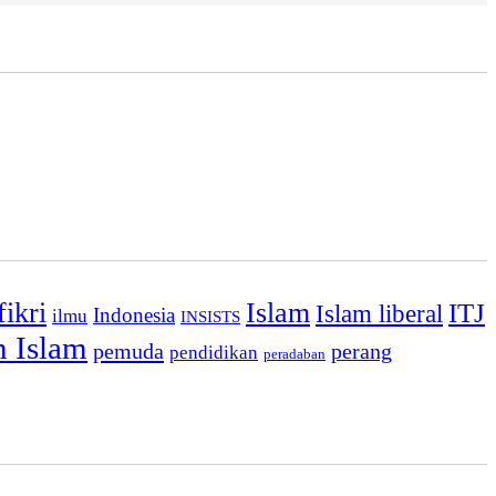
ikri
Islam
ITJ
Islam liberal
Indonesia
ilmu
INSISTS
n Islam
pemuda
perang
pendidikan
peradaban