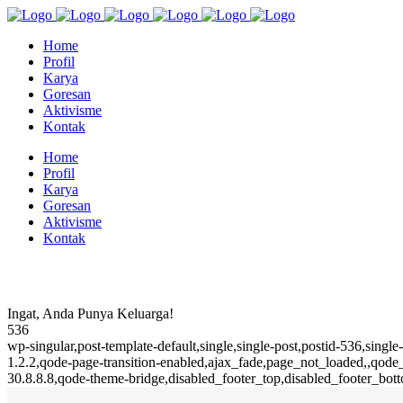
Home
Profil
Karya
Goresan
Aktivisme
Kontak
Home
Profil
Karya
Goresan
Aktivisme
Kontak
Ingat, Anda Punya Keluarga!
536
wp-singular,post-template-default,single,single-post,postid-536,sin
1.2.2,qode-page-transition-enabled,ajax_fade,page_not_loaded,,qo
30.8.8.8,qode-theme-bridge,disabled_footer_top,disabled_footer_bot