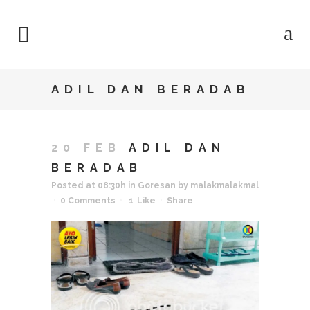
ADIL DAN BERADAB
20 FEB
ADIL DAN
BERADAB
Posted at 08:30h
in
Goresan
by
malakmalakmal
0 Comments
1
Like
Share