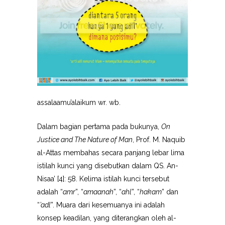
assalaamu’alaikum wr. wb.
Dalam bagian pertama pada bukunya,
On
Justice and The Nature of Man
, Prof. M. Naquib
al-Attas membahas secara panjang lebar lima
istilah kunci yang disebutkan dalam QS. An-
Nisaa’ [4]: 58. Kelima istilah kunci tersebut
adalah “
amr
”, “
amaanah
”, “
ahl
”, “
hakam
” dan
“
’adl
”. Muara dari kesemuanya ini adalah
konsep keadilan, yang diterangkan oleh al-