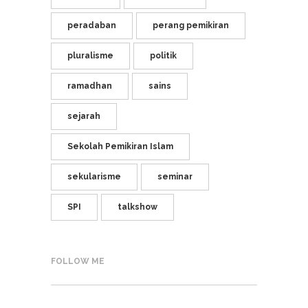
peradaban
perang pemikiran
pluralisme
politik
ramadhan
sains
sejarah
Sekolah Pemikiran Islam
sekularisme
seminar
SPI
talkshow
FOLLOW ME