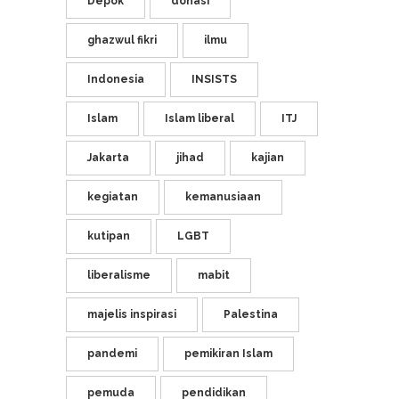
Depok
donasi
ghazwul fikri
ilmu
Indonesia
INSISTS
Islam
Islam liberal
ITJ
Jakarta
jihad
kajian
kegiatan
kemanusiaan
kutipan
LGBT
liberalisme
mabit
majelis inspirasi
Palestina
pandemi
pemikiran Islam
pemuda
pendidikan