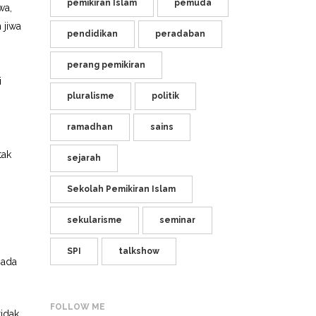
pemikiran Islam
pemuda
wa,
 jiwa
pendidikan
peradaban
perang pemikiran
i
pluralisme
politik
n
ramadhan
sains
tak
sejarah
Sekolah Pemikiran Islam
sekularisme
seminar
SPI
talkshow
 ada
FOLLOW ME
tidak