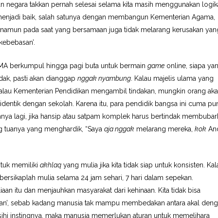
an negara takkan pernah selesai selama kita masih menggunakan logik
 menjadi baik, salah satunya dengan membangun Kementerian Agama,
 namun pada saat yang bersamaan juga tidak melarang kerusakan yan
‘kebebasan’.
SMA berkumpul hingga pagi buta untuk bermain
game
online, siapa ya
dak, pasti akan dianggap
nggak nyambung
. Kalau majelis ulama yang
Kalau Kementerian Pendidikan mengambil tindakan, mungkin orang ak
identik dengan sekolah. Karena itu, para pendidik bangsa ini cuma pu
yahnya lagi, jika hansip atau satpam komplek harus bertindak membuba
ng tuanya yang menghardik, “Saya
aja nggak
melarang mereka,
kok
An
tuk memiliki
akhlaq
yang mulia jika kita tidak siap untuk konsisten. Kal
rsikaplah mulia selama 24 jam sehari, 7 hari dalam sepekan.
an itu dan menjauhkan masyarakat dari kehinaan. Kita tidak bisa
san’, sebab kadang manusia tak mampu membedakan antara akal den
sihi instingnya, maka manusia memerlukan aturan untuk memelihara