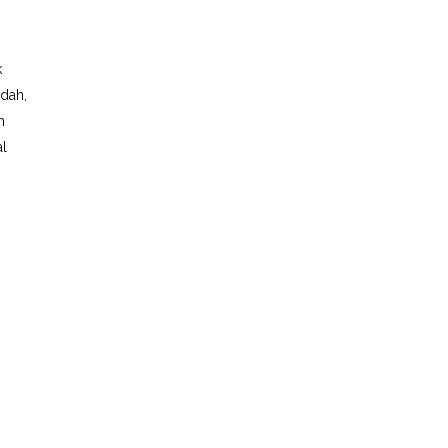
k
dah,
h
al