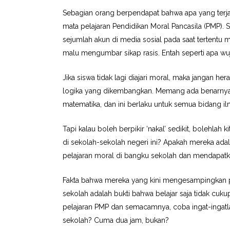
Sebagian orang berpendapat bahwa apa yang terjad
mata pelajaran Pendidikan Moral Pancasila (PMP). 
sejumlah akun di media sosial pada saat tertentu 
malu mengumbar sikap rasis. Entah seperti apa wuj
Jika siswa tidak lagi diajari moral, maka jangan h
logika yang dikembangkan. Memang ada benarnya j
matematika, dan ini berlaku untuk semua bidang il
Tapi kalau boleh berpikir ‘nakal’ sedikit, bolehl
di sekolah-sekolah negeri ini? Apakah mereka ad
pelajaran moral di bangku sekolah dan mendapatk
Fakta bahwa mereka yang kini mengesampingkan pe
sekolah adalah bukti bahwa belajar saja tidak cu
pelajaran PMP dan semacamnya, coba ingat-ingatlah
sekolah? Cuma dua jam, bukan?