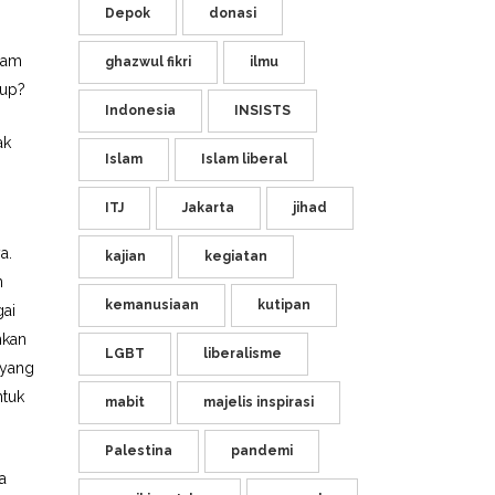
Depok
donasi
i
jam
ghazwul fikri
ilmu
kup?
Indonesia
INSISTS
ak
Islam
Islam liberal
ITJ
Jakarta
jihad
a.
kajian
kegiatan
n
kemanusiaan
kutipan
ai
hkan
LGBT
liberalisme
t yang
ntuk
mabit
majelis inspirasi
Palestina
pandemi
a