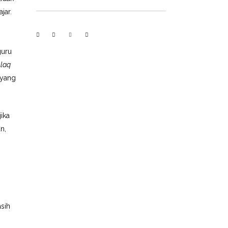
jar.
guru
laq
 yang
ika
n,
sih