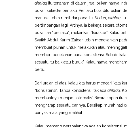
akhlaq
itu tertanam di dalam jiwa, bukan hanya inda
bukan sekedar perilaku. Perilaku bisa diluruska
manusia lebih rumit daripada itu.
Kedua
,
akhlaq
itu
pertimbangan lagi. Artinya, ia bekerja secara otom
bukanlah “perilaku”, melainkan “karakter”. Kalau b
Syaikh Abdul Karim Zaidan lebih menekankan pa
membuat pilihan untuk melakukan atau meninggalka
memberi penekanan pada konsistensi. Sebab, kala
sesuatu itu baik atau buruk? Kalau hanya mengham
perlu.
Dari uraian di atas, kalau kita harus mencari ‘kata 
“konsistensi”. Tanpa konsistensi, tak ada
akhlaq
. K
membuatnya menjadi ‘otomatis’. Bicara sopan itu ha
mengharap sesuatu darinya. Bersikap murah hati da
banyak mata yang melihat.
Kalau memang persoalannya adalah konsistensi, ma