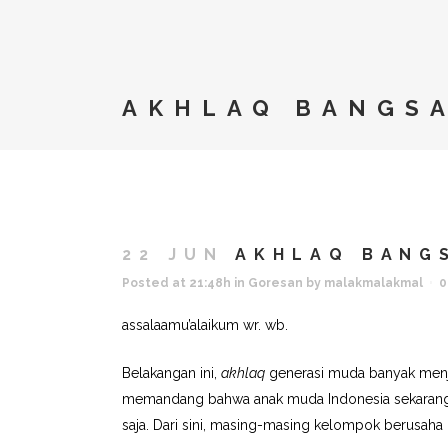
AKHLAQ BANGSA
22 JUN
AKHLAQ BANGS
Posted at 21:48h
in
Goresan
by
malakmalakmal
0
assalaamu’alaikum wr. wb.
Belakangan ini,
akhlaq
generasi muda banyak menja
memandang bahwa anak muda Indonesia sekarang s
saja. Dari sini, masing-masing kelompok berusa