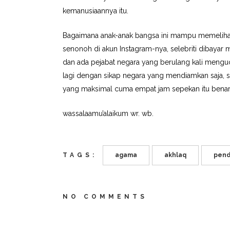
kemanusiaannya itu.
Bagaimana anak-anak bangsa ini mampu memelihar
senonoh di akun Instagram-nya, selebriti dibayar
dan ada pejabat negara yang berulang kali menguca
lagi dengan sikap negara yang mendiamkan saja, s
yang maksimal cuma empat jam sepekan itu benar-b
wassalaamu’alaikum wr. wb.
TAGS:
agama
akhlaq
pend
NO COMMENTS