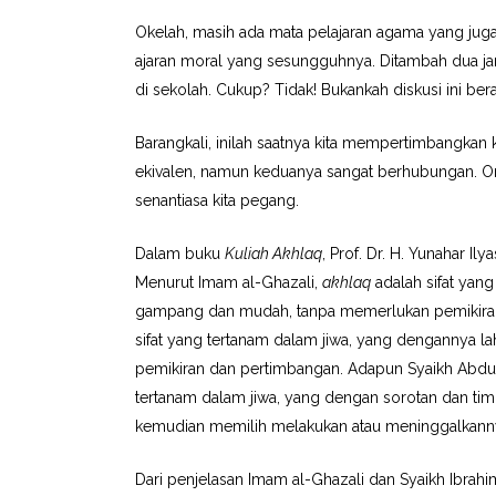
Okelah, masih ada mata pelajaran agama yang jug
ajaran moral yang sesungguhnya. Ditambah dua jam
di sekolah. Cukup? Tidak! Bukankah diskusi ini be
Barangkali, inilah saatnya kita mempertimbangka
ekivalen, namun keduanya sangat berhubungan. O
senantiasa kita pegang.
Dalam buku
Kuliah Akhlaq
, Prof. Dr. H. Yunahar Il
Menurut Imam al-Ghazali,
akhlaq
adalah sifat yan
gampang dan mudah, tanpa memerlukan pemikiran 
sifat yang tertanam dalam jiwa, yang dengannya 
pemikiran dan pertimbangan. Adapun Syaikh Abdu
tertanam dalam jiwa, yang dengan sorotan dan tim
kemudian memilih melakukan atau meninggalkann
Dari penjelasan Imam al-Ghazali dan Syaikh Ibrah