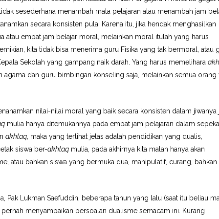
ya tidak sesederhana menambah mata pelajaran atau menambah jam bela
tanamkan secara konsisten pula. Karena itu, jika hendak menghasilkan
 atau empat jam belajar moral, melainkan moral itulah yang harus
mikian, kita tidak bisa menerima guru Fisika yang tak bermoral, atau 
 Kepala Sekolah yang gampang naik darah. Yang harus memelihara
akh
an agama dan guru bimbingan konseling saja, melainkan semua orang
anamkan nilai-nilai moral yang baik secara konsisten dalam jiwanya j
aq
mulia hanya ditemukannya pada empat jam pelajaran dalam sepeka
an
akhlaq
, maka yang terlihat jelas adalah pendidikan yang dualis,
etak siswa ber-
akhlaq
mulia, pada akhirnya kita malah hanya akan
me, atau bahkan siswa yang bermuka dua, manipulatif, curang, bahkan
Pak Lukman Saefuddin, beberapa tahun yang lalu (saat itu beliau ma
ya pernah menyampaikan persoalan dualisme semacam ini. Kurang