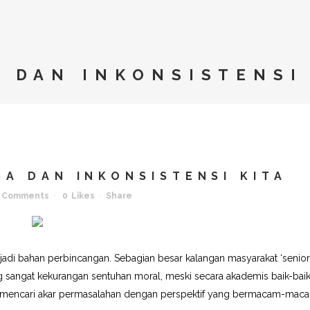
 DAN INKONSISTENSI
A DAN INKONSISTENSI KITA
 Comments
0
Likes
Share
di bahan perbincangan. Sebagian besar kalangan masyarakat ‘senior
angat kekurangan sentuhan moral, meski secara akademis baik-bai
ha mencari akar permasalahan dengan perspektif yang bermacam-mac