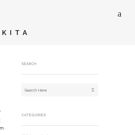
 KITA
SEARCH
’
CATEGORIES
k
am.