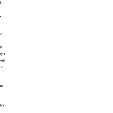
a
g
ng
an
nya
rkan
da
au
gan