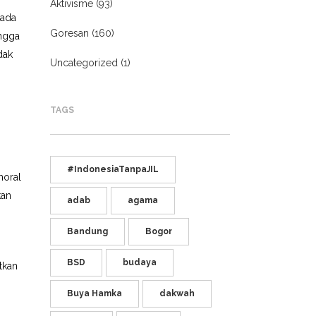
Aktivisme
(93)
 ada
Goresan
(160)
ingga
dak
Uncategorized
(1)
TAGS
#IndonesiaTanpaJIL
moral
kan
adab
agama
Bandung
Bogor
i
BSD
budaya
tkan
Buya Hamka
dakwah