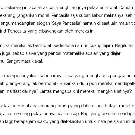
i sekarang ini adalah akibat menghilangnya pelajaran moral. Dahulu,
Sekarang, jangankan moral, Pancasila saja sudah kabur maknanya, seh
mengumandangkan slogan ‘Saya Pancasila’, namun di saat lain malah ti
ud ‘Pancasila’ yang dibayangkan oleh mereka ini.
eran jika mereka tak bermoral. Sederhana namun cukup tajam. Begitulah
uga, sebab siswa yang pandai matematika adalah yang diajari
mu. Sangat masuk akal.
ah kita mempertanyakan: sebenarnya siapa yang menghapus pengajaran 
alah orang-orang tak bermoral? Bukankah dulu pun mereka mendapat
an manfaat darinya? Lantas mengapa kini mereka ‘mengkhianatinya’?
lajaran moral adalah orang-orang yang dahulu juga belajar moral d
kup, atau memang pelajarannya tidak cukup. Bagi yang pernah mendapa
 lagi; berapa jam waktu yang dialokasikan untuk mata pelajaran ini di