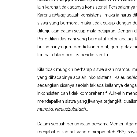
lain karena tidak adanya konsistensi. Persoalann
Karena
akhlaq
adalah konsistensi, maka ia harus di
siswa yang bermoral, maka tidak cukup dengan dua
ditunjukkan dalam setiap mata pelajaran. Dengan de
Pendidikan Jasmani yang bermulut kotor, apalagi
bukan hanya guru pendidikan moral, guru pelajar
terlibat dalam proses pendidikan itu.
Kita tidak mungkin berharap siswa akan mampu men
yang dihadapinya adalah inkonsistensi. Kalau
akhl
sedangkan sisanya seolah tak ada kaitannya deng
inkonsisten dan tidak komprehensif. Alih-alih menc
mendapatkan siswa yang jiwanya terjangkiti dualis
munafiq
.
Na’uudzubillaah
…
Dalam sebuah perjumpaan bersama Menteri Agama, 
menjabat di kabinet yang dipimpin oleh SBY), sa