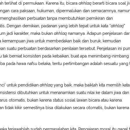
h terlihat di permukaan. Karena itu, bicara
akhlaq
berarti bicara soal ji
n dengan cara paksaan, hukuman, dipermalukan dan semacamnya, namun
 menghasilkan perbuatan tanpa membutuhkan pemikiran dan
atis. Dengan demikian, padanan yang lebih tepat untuk kata “
akhlaq
”
elum jadi karakter, maka bukan
akhlaq
namanya. Adapun penjelasan dar
da kemampuan jiwa untuk membedakan baik dan buruk, kemudian
n suatu perbuatan berdasarkan penilaian tersebut. Penjelasan ini pu
u tak berniat konsisten pada kebaikan, buat apa menimbang-nimbang
ba pada hawa nafsu belaka, tentu pertimbangan adalah sesuatu yang 
kunci’ untuk pendidikan
akhlaq
yang baik, maka baiklah kita memilih kata
onsistensi dibutuhkan untuk menanamkan suatu nilai ke dalam jiwa dan
rus otomatis, bukan karena status sosial lawan bicara atau karena
n tidak kikir semestinya bisa dilakukan secara otomatis, bukan karena
ka terjawablah sudah permasalahan kita. Pengajaran moral itu gagal 