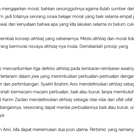
a mengajarkan moral, bahkan sesungguhnya agama itulah sumber dar
, jadi totalnya seorang siswa belajar moral yang baik selama empat 
rawal dari kenyataan bahwa apa yang kita lakukan selama ini belum cu
n kembali konsep
akhlaq
yang sebenarnya. Meski
akhlaq
dan moral tid
rang bermoral niscaya
akhlaq
-nya mulia. Demikianlah prinsip yang
yas mencantumkan tiga definisi
akhlaq
pada lembaran-lembaran awalny
g tertanam dalam jiwa yang menimbulkan perbuatan-perbuatan denga
dan pertimbangan. Syaikh Ibrahim Anis mendefinisikan
akhlaq
sebag
lahirlah bermacam-macam perbuatan, baik atau buruk, tanpa membutu
l Karim Zaidan mendefinisikan
akhlaq
sebagai nilai-nilai dan sifat-sifa
bangannya, seseorang dapat menilai perbuatannya baik atau buruk, u
ya.
im Anis, kita dapat menemukan dua poin utama.
Pertama
, yang namany