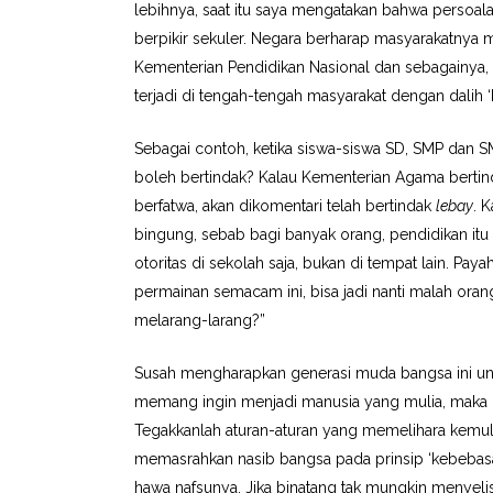
lebihnya, saat itu saya mengatakan bahwa persoal
berpikir sekuler. Negara berharap masyarakatnya
Kementerian Pendidikan Nasional dan sebagainya,
terjadi di tengah-tengah masyarakat dengan dalih 
Sebagai contoh, ketika siswa-siswa SD, SMP dan 
boleh bertindak? Kalau Kementerian Agama bertin
berfatwa, akan dikomentari telah bertindak
lebay
. 
bingung, sebab bagi banyak orang, pendidikan itu 
otoritas di sekolah saja, bukan di tempat lain. Pa
permainan semacam ini, bisa jadi nanti malah ora
melarang-larang?”
Susah mengharapkan generasi muda bangsa ini un
memang ingin menjadi manusia yang mulia, maka be
Tegakkanlah aturan-aturan yang memelihara kemulia
memasrahkan nasib bangsa pada prinsip ‘kebeba
hawa nafsunya. Jika binatang tak mungkin menyeli