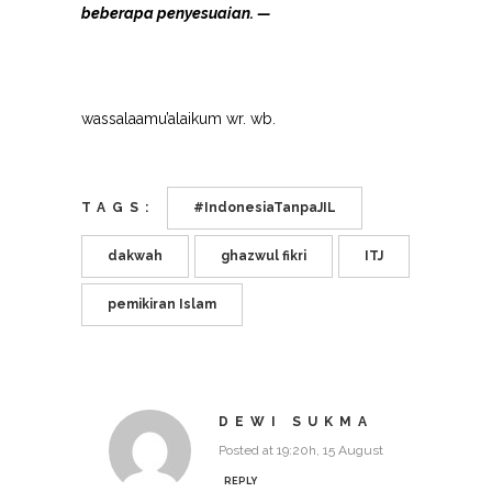
beberapa penyesuaian. —
wassalaamu’alaikum wr. wb.
TAGS:
#IndonesiaTanpaJIL
dakwah
ghazwul fikri
ITJ
pemikiran Islam
DEWI SUKMA
Posted at 19:20h, 15 August
REPLY