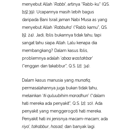
menyebut Allah ‘
Rabbi
’, artinya “Rabb-ku” (QS.
[15]:39). Ucapannya masih lebih bagus
daripada Bani Israil jaman Nabi Musa as yang
menyebut Allah ‘
Rabbuka
’ (“Rabb kamu”, QS.
[5]: 24). Jadi, Iblis bukannya tidak tahu, tapi
sangat tahu siapa Allah. Lalu kenapa dia
membangkang? Dalam kasus Iblis,
problemnya adalah ‘
abaa wastakbar
’
(“enggan dan takabbur”, Q.S. [2]: 34).
Dalam kasus manusia yang
munafiq
,
permasalahannya juga bukan tidak tahu,
melainkan ‘
fii quluubihim maradhun
’ (“dalam
hati mereka ada penyakit”, Q.S. [2]: 10). Ada
penyakit yang menggerogoti hati mereka.
Penyakit hati ini jenisnya macam-macam; ada
riya’
,
takabbur
,
hasad
, dan banyak lagi.