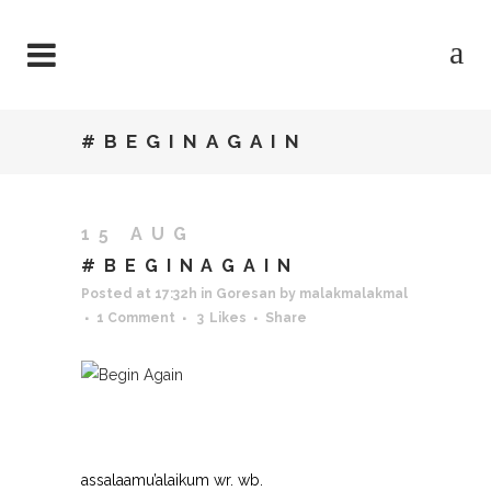
#BEGINAGAIN
15 AUG
#BEGINAGAIN
Posted at 17:32h
in
Goresan
by
malakmalakmal
1 Comment
3
Likes
Share
assalaamu’alaikum wr. wb.