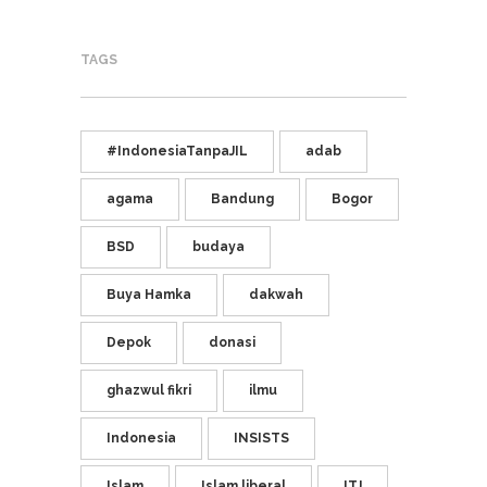
TAGS
#IndonesiaTanpaJIL
adab
agama
Bandung
Bogor
BSD
budaya
Buya Hamka
dakwah
Depok
donasi
ghazwul fikri
ilmu
Indonesia
INSISTS
Islam
Islam liberal
ITJ