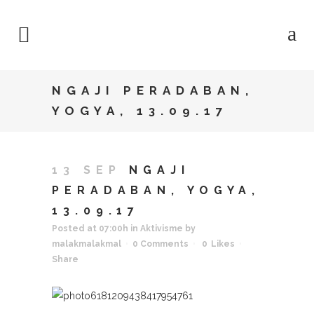
NGAJI PERADABAN,
YOGYA, 13.09.17
13 SEP
NGAJI
PERADABAN, YOGYA,
13.09.17
Posted at 07:00h
in
Aktivisme
by
malakmalakmal
0 Comments
0
Likes
Share