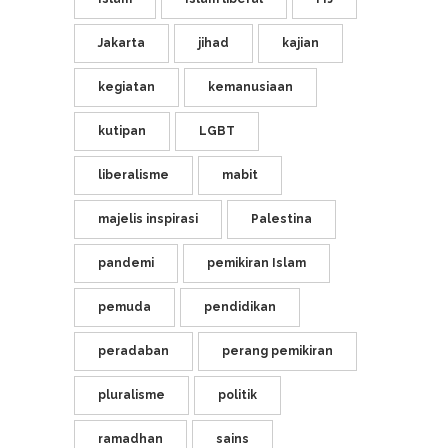
Jakarta
jihad
kajian
kegiatan
kemanusiaan
kutipan
LGBT
liberalisme
mabit
majelis inspirasi
Palestina
pandemi
pemikiran Islam
pemuda
pendidikan
peradaban
perang pemikiran
pluralisme
politik
ramadhan
sains