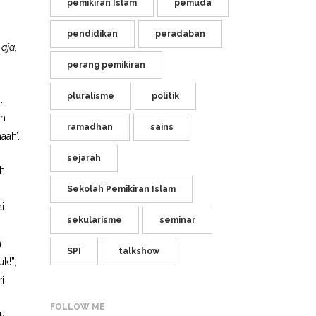
pemikiran Islam
pemuda
pendidikan
peradaban
aja,
perang pemikiran
pluralisme
politik
.
eh
ramadhan
sains
aah’.
sejarah
ah
Sekolah Pemikiran Islam
i
sekularisme
seminar
m
SPI
talkshow
k!”,
i
FOLLOW ME