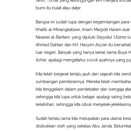
Jenis
”! Umat yang kebingungan kini menjadi korb
bumi itu bulat atau datar.
Bangsa ini sudah lupa dengan kegemilangan para
Khatib al-Minangkabawi, Imam Masjidil Haram asal B
Nawawi al-Bantani, yang dijuluki
Sayyidul ’Ulama
(u
Ahmad Dahlan dan KH. Hasyim Asy’ari itu bersaha
luar negeri. Banyak yang hanya kenal nama Buya H
Azhar
, apalagi mengetahui sosok ayahnya yang juga
Kita telah berjarak terlalu jauh dari sejarah kita s
sumbangan pemikirannya. Mereka telah membahas ha
kita tenggelam dalam perdebatan dan (sengaja 
sehingga kita lupa untuk belajar, apalagi saling bel
kelebihan, sehingga kita sibuk menjelek-jelekkanny
Sudah terlalu lama kita melupakan para ulama besar
disibukkan oleh yang sekelas Abu Janda. Belumkah 