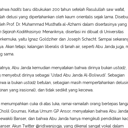
 bahwa
hadits
baru dibukukan 200 tahun setelah Rasulullah saw wafat,
dalah delusi yang dipertahankan oleh kaum orientalis sejak lama. Disebu
oleh Prof. Dr. Muhammad Musthafa al-A’zhami dalam disertasinya yang 
 Sejarah Kodifikasinya
. Menariknya, disertasi ini dibuat di Universitas
erkemuka, yaitu Ignaz Goldziher dan Joseph Schacht. Sampai sekaran
kan tetapi, kalangan liberalis di tanah air, seperti Abu Janda juga, 
ng sama.
uatnya, Abu Janda kemudian menyatakan bahwa dirinya bukan
ustadz
,
g menyebut dirinya sebagai ‘Ustad Abu Janda Al-Boliwudi’. Sebagian
ahwa ia bukan
ustadz
betulan, sebagian masih mempertahankan delusi
inan yang irasional), dan tidak sedikit yang kecewa.
 menumpahkan cuka di atas luka, ramai-ramailah orang berlepas tang
t Cholil Qoumas, Ketua Umum GP Ansor, menyatakan bahwa Abu Jand
mewakili Banser, dan bahwa Abu Janda hanya mengikuti pendidikan ka
anser. Akun Twitter @ridlwanjogja, yang dikenal sangat vokal dalam