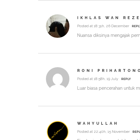
IKHLAS WAN REZ
Posted at 18:31h, 26 December
REPL
Nuansa diksinya mengajak pemb
RONI PRIHARTON
Posted at 18:58h, 19 July
REPLY
Luar biasa pencerahan untuk m
WAHYULLAH
Posted at 22:40h, 15 November
REPL