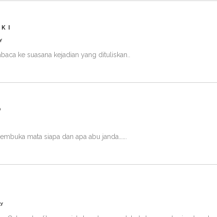
EKI
Y
aca ke suasana kejadian yang dituliskan..
O
embuka mata siapa dan apa abu janda…….
Y