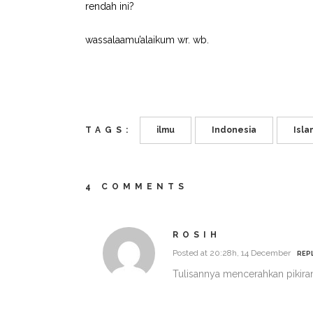
rendah ini?
wassalaamu’alaikum wr. wb.
TAGS:
ilmu
Indonesia
Isla
4 COMMENTS
ROSIH
Posted at 20:28h, 14 December
REP
Tulisannya mencerahkan pikira