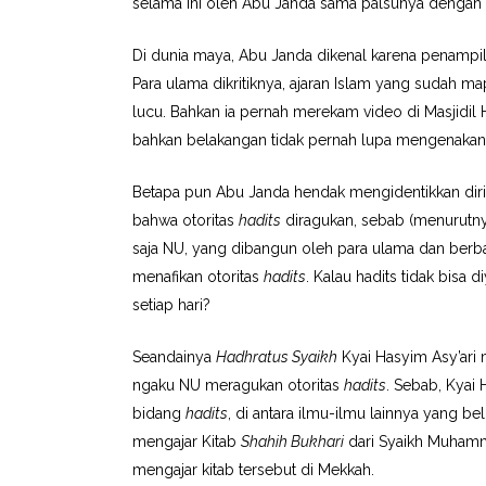
selama ini oleh Abu Janda sama palsunya dengan
Di dunia maya, Abu Janda dikenal karena penamp
Para ulama dikritiknya, ajaran Islam yang sudah m
lucu. Bahkan ia pernah merekam video di Masjidil
bahkan belakangan tidak pernah lupa mengenakan 
Betapa pun Abu Janda hendak mengidentikkan dirin
bahwa otoritas
hadits
diragukan, sebab (menurutn
saja NU, yang dibangun oleh para ulama dan berb
menafikan otoritas
hadits
. Kalau hadits tidak bisa 
setiap hari?
Seandainya
Hadhratus Syaikh
Kyai Hasyim Asy’ari
ngaku NU meragukan otoritas
hadits
. Sebab, Kyai
bidang
hadits
, di antara ilmu-ilmu lainnya yang be
mengajar Kitab
Shahih Bukhari
dari Syaikh Muhamm
mengajar kitab tersebut di Mekkah.