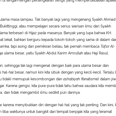
an di tengah-tengah pertengkaran sengit yang memperdebatkan apak
 ulama masa lampau. Tak banyak lagi yang mengenang Syaikh Ahmad
ukittinggi, atau mempelajari secara serius warisan ilmu dari Syaikh
lama terbesar) di Hijaz pada masanya. Banyak yang lupa bahwa KH.
bat lekat, bahkan berguru kepada tokoh-tokoh yang sama di dalam da
amka, tapi asing dari pemikiran beliau, tak pernah membaca
Tafsir Al-
 ulama besar, yaitu Syaikh Abdul Karim Amrullah atau Haji Rasul.
endiri, sehingga tak lagi mengenal dengan baik para ulama besar dan
l-hal besar, namun kini kita sibuk dengan yang kecil-kecil. Terlalu
atau tidak) memupuk kesombongan dan
ashabiyah
(fanatisme) dalam jiw
ajar. Karena gengsi, kita pura-pura tidak tahu bahwa saudara kita memili
a, dan tidak mengambil ilmu sedikit pun darinya.
 karena menyibukkan diri dengan hal-hal yang tak penting. Dan kini, k
tiba waktunya untuk bangkit dari tempat berpijak kita yang teramat