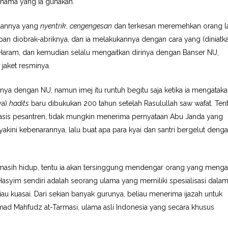
 nama yang ia gunakan.
ilannya yang
nyentrik
,
cengengesan
dan terkesan meremehkan orang la
apan diobrak-abriknya, dan ia melakukannya dengan cara yang (diniatk
 Haram, dan kemudian selalu mengaitkan dirinya dengan Banser NU,
jaket resminya.
ya dengan NU, namun imej itu runtuh begitu saja ketika ia mengatak
ya)
hadits
baru dibukukan 200 tahun setelah Rasulullah saw wafat. Ten
asis pesantren, tidak mungkin menerima pernyataan Abu Janda yang
diyakini kebenarannya, lalu buat apa para kyai dan santri bergelut deng
 masih hidup, tentu ia akan tersinggung mendengar orang yang meng
 Hasyim sendiri adalah seorang ulama yang memiliki spesialisasi dala
liau kuasai. Dari sekian banyak gurunya, beliau menerima ijazah untuk
ad Mahfudz at-Tarmasi, ulama asli Indonesia yang secara khusus