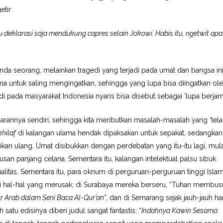
etir:
 deklarasi saja mendukung capres selain Jokowi. Habis itu, ngetwit apa 
nda seorang, melainkan tragedi yang terjadi pada umat dan bangsa ini
 untuk saling mengingatkan, sehingga yang lupa bisa diingatkan ol
di pada masyarakat Indonesia nyaris bisa disebut sebagai ‘lupa berjam
arannya sendiri, sehingga kita meributkan masalah-masalah yang ‘tel
khilaf
di kalangan ulama hendak dipaksakan untuk sepakat, sedangkan
kan ulang. Umat disibukkan dengan perdebatan yang itu-itu lagi, mula
san panjang celana. Sementara itu, kalangan intelektual palsu sibuk
itas. Sementara itu, para oknum di perguruan-perguruan tinggi Isla
 hal-hal yang merusak; di Surabaya mereka berseru, “Tuhan membusu
ur Arab dalam Seni Baca Al-Qur’an
”, dan di Semarang sejak jauh-jauh har
satu edisinya diberi judul sangat fantastis: “
Indahnya Kawin Sesama