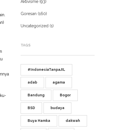
Aktivisme
(93)
Goresan
(160)
in.
an)
Uncategorized
(1)
TAGS
an
tu
#IndonesiaTanpaJIL
annya
adab
agama
aku-
Bandung
Bogor
m
BSD
budaya
Buya Hamka
dakwah