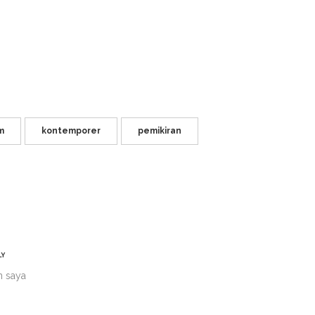
m
kontemporer
pemikiran
LY
n saya