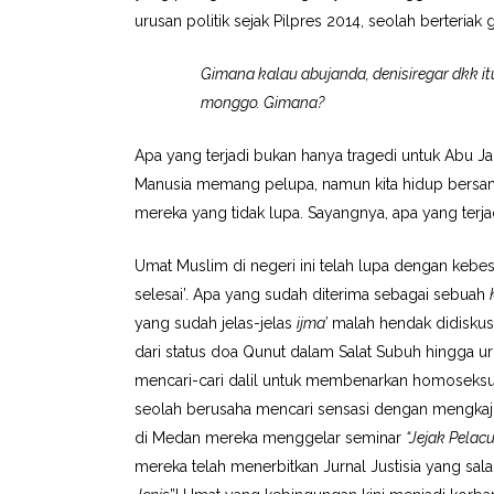
urusan politik sejak Pilpres 2014, seolah berteriak g
Gimana kalau abujanda, denisiregar dkk itu
monggo. Gimana?
Apa yang terjadi bukan hanya tragedi untuk Abu Ja
Manusia memang pelupa, namun kita hidup bersama
mereka yang tidak lupa. Sayangnya, apa yang terja
Umat Muslim di negeri ini telah lupa dengan kebes
selesai’. Apa yang sudah diterima sebagai sebuah
yang sudah jelas-jelas
ijma’
malah hendak didiskusi
dari status doa Qunut dalam Salat Subuh hingga uru
mencari-cari dalil untuk membenarkan homoseksual
seolah berusaha mencari sensasi dengan mengkaji
di Medan mereka menggelar seminar
“Jejak Pelac
mereka telah menerbitkan Jurnal Justisia yang salah 