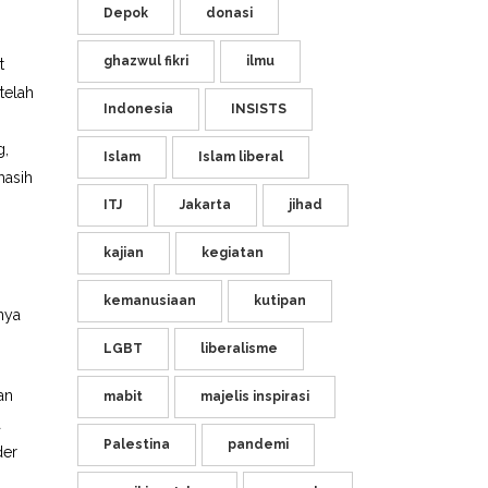
Depok
donasi
ghazwul fikri
ilmu
t
telah
Indonesia
INSISTS
g,
Islam
Islam liberal
masih
ITJ
Jakarta
jihad
kajian
kegiatan
kemanusiaan
kutipan
nya
LGBT
liberalisme
an
mabit
majelis inspirasi
a
Palestina
pandemi
der