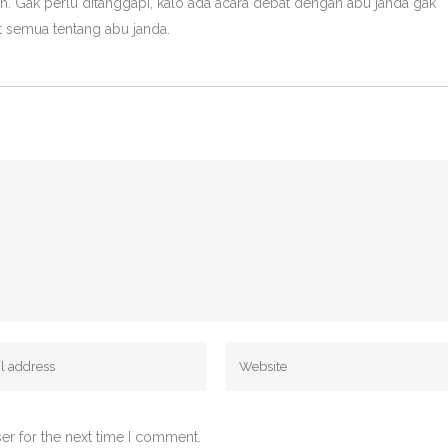
in. Gak perlu ditanggapi, kalo ada acara debat dengan abu janda gak
ot semua tentang abu janda.
er for the next time I comment.