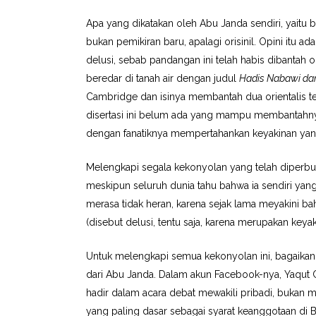
Apa yang dikatakan oleh Abu Janda sendiri, yaitu
bukan pemikiran baru, apalagi orisinil. Opini itu a
delusi, sebab pandangan ini telah habis dibantah 
beredar di tanah air dengan judul
Hadis Nabawi dan
Cambridge dan isinya membantah dua orientalis t
disertasi ini belum ada yang mampu membantahnya. A
dengan fanatiknya mempertahankan keyakinan ya
Melengkapi segala kekonyolan yang telah diperb
meskipun seluruh dunia tahu bahwa ia sendiri yan
merasa tidak heran, karena sejak lama meyakini b
(disebut delusi, tentu saja, karena merupakan keyak
Untuk melengkapi semua kekonyolan ini, bagaikan
dari Abu Janda. Dalam akun Facebook-nya, Yaqu
hadir dalam acara debat mewakili pribadi, bukan 
yang paling dasar sebagai syarat keanggotaan di B