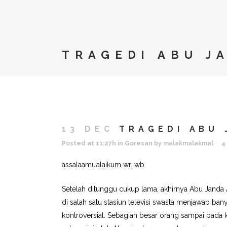
TRAGEDI ABU J
13 DEC
TRAGEDI ABU 
Posted at 11:27h
in
Goresan
by
malakmalakmal
4
assalaamu’alaikum wr. wb.
Setelah ditunggu cukup lama, akhirnya Abu Janda 
di salah satu stasiun televisi swasta menjawab ba
kontroversial. Sebagian besar orang sampai pada k