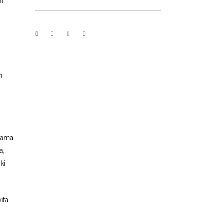
ah
n
 lama
a,
ki
ita