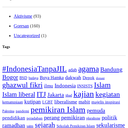
Aktivisme
(93)
Goresan
(160)
Uncategorized
(1)
Tags
agama
#IndonesiaTanpaJIL
Bandung
adab
Bogor
dakwah
Buya Hamka
BSD
Depok
budaya
donasi
ghazwul fikri
Islam
Indonesia
ilmu
INSISTS
kajian
ITJ
kegiatan
Islam liberal
Jakarta
jihad
kutipan
liberalisme
mabit
kemanusiaan
LGBT
majelis inspirasi
pemikiran Islam
pemuda
pandemi
Palestina
perang pemikiran
politik
pendidikan
peradaban
pluralisme
sejarah
sekularisme
ramadhan
Sekolah Pemikiran Islam
sains