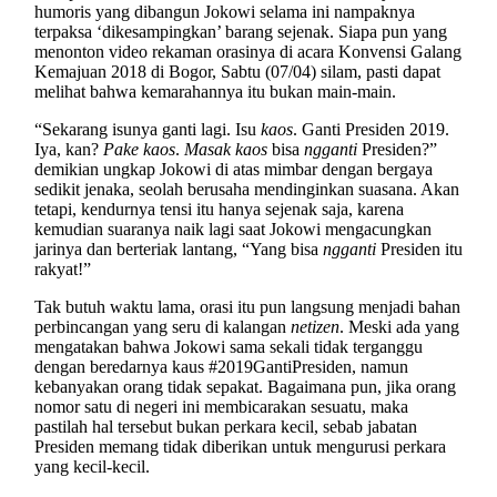
humoris yang dibangun Jokowi selama ini nampaknya
terpaksa ‘dikesampingkan’ barang sejenak. Siapa pun yang
menonton video rekaman orasinya di acara Konvensi Galang
Kemajuan 2018 di Bogor, Sabtu (07/04) silam, pasti dapat
melihat bahwa kemarahannya itu bukan main-main.
“Sekarang isunya ganti lagi. Isu
kaos
. Ganti Presiden 2019.
Iya, kan?
Pake kaos
.
Masak kaos
bisa
ngganti
Presiden?”
demikian ungkap Jokowi di atas mimbar dengan bergaya
sedikit jenaka, seolah berusaha mendinginkan suasana. Akan
tetapi, kendurnya tensi itu hanya sejenak saja, karena
kemudian suaranya naik lagi saat Jokowi mengacungkan
jarinya dan berteriak lantang, “Yang bisa
ngganti
Presiden itu
rakyat!”
Tak butuh waktu lama, orasi itu pun langsung menjadi bahan
perbincangan yang seru di kalangan
netizen
. Meski ada yang
mengatakan bahwa Jokowi sama sekali tidak terganggu
dengan beredarnya kaus #2019GantiPresiden, namun
kebanyakan orang tidak sepakat. Bagaimana pun, jika orang
nomor satu di negeri ini membicarakan sesuatu, maka
pastilah hal tersebut bukan perkara kecil, sebab jabatan
Presiden memang tidak diberikan untuk mengurusi perkara
yang kecil-kecil.