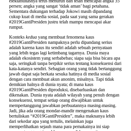
elektabilitasnya terus menurun dan telah mencapai angka 35
persen; angka yang sangat ‘tidak aman’ bagi petahana.
Sementara dukungan terhadap Jokowi masih dipandang
cukup kuat di media sosial, pada saat yang sama gerakan
#2019GantiPresiden justru telah mampu mencapai akar
rumput.
Konteks
kedua
yang membuat fenomena kaus
#2019GantiPresiden nampaknya perlu dipandang serius
adalah karena kaus itu sendiri adalah sebuah pernyataan
yang lebih tegas lagi ketimbang tagarnya. Dunia maya
adalah ekosistem yang serbabebas; siapa saja bisa bicara apa
saja, seringkali tanpa berpikir serius tentang konsekuensi dari
kata-katanya sendiri. Sebagian orang yang tidak bertanggung
jawab dapat saja berkata sesuka hatinya di media sosial
dengan cara membuat akun anonim, misalnya. Tapi tidak
demikian halnya di dunia nyata; di mana kaus
#2019GantiPresiden diproduksi, disebarluaskan dan
dikenakan. Dunia nyata adalah wilayah yang penuh dengan
konsekuensi, tempat setiap orang diwajibkan untuk
mempertanggung jawabkan perbuatannya masing-masing.
Jadi, jika ada orang mondar-mandir mengenakan kaus
bertuliskan “#2019GantiPresiden”, maka maknanya lebih
dari sekedar apa yang tertulis, melainkan juga
memperlihatkan sejauh mana para pemakainya ini siap