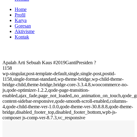
Home
Profil
Karya
Goresan
Aktivisme
Kontak
Apalah Arti Sebuah Kaus #2019GantiPresiden ?
1158
wp-singular,post-template-default,single,single-post,postid-
1158,single-format-standard,wp-theme-bridge,wp-child-theme-
bridge-child,theme-bridge,bridge-core-3.3.4.8,woocommerce-no-
js,qode-optimizer-1.2.2,qode-page-transition-
enabled,ajax_fade,page_not_loaded,,no_animation_on_touch,qode_
content-sidebar-responsive,qode-smooth-scroll-enabled,columns-
4,qode-child-theme-ver-1.0.0,qode-theme-ver-30.8.8.8,qode-theme-
bridge,disabled_footer_top,disabled_footer_bottom,wpb-js-
composer js-comp-ver-8.7.3,vc_responsive