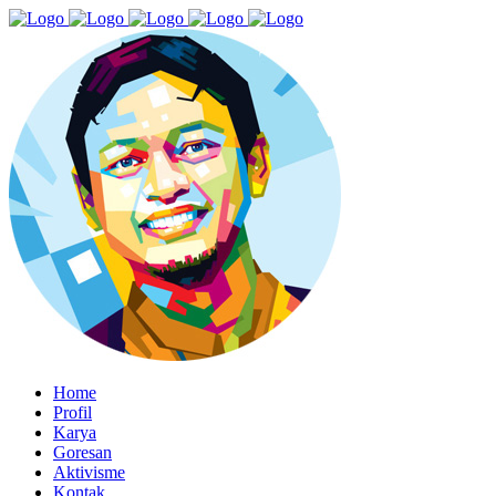
Home
Profil
Karya
Goresan
Aktivisme
Kontak