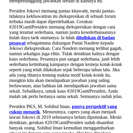
mempertanggung jawabkan seruan di kausnya itu.
Presiden Jokowi memang pantas khawatir, meski pantas-
tidaknya kekhawatiran itu diekspresikan di sebuah forum
terbuka masih dapat diperdebatkan. Gerakan
#2019GantiPresiden memang diekspresikan dengan cara
yang teramat sederhana, namun justru kesederhanaannya
itulah daya tarik utamanya. Ia tidak
dituliskan di badan
pesawat
sebagaimana dukungan Partai Nasdem kepada
Jokowi diekspresikan. Cara Nasdem memang terlihat gagah,
namun sekaligus juga elitis. Tidak demikian halnya dengan
kaus sederhana. Pesannya pun sangat sederhana, jauh lebih
sederhana ketimbang kampanye dengan kemeja kotak-kotak
seperti yang telah dilakukan sejak beberapa tahun lalu. Jika
ada yang ditanya tentang makna motif kotak-kotak itu,
mungkin kita akan mendapatkan jawaban yang saling
berlawanan, atau bahkan tak mendapatkan jawaban sama
sekali. Sebaliknya, untuk kaus #2019GantiPresiden, Anda
malah tak perlu bertanya sama sekali. Semuanya sudah jelas.
Presiden PKS, M. Sohibul Iman,
punya perspektif yang
cukup menarik
. Menurutnya, capres yang akan menjadi
lawan Jokowi di 2019 sebenarnya belum diputuskan. Meski
demikian, gerakan #2019GantiPresiden sudah disambut
banyak orang. Sohibul Iman kemudian menggambarkan