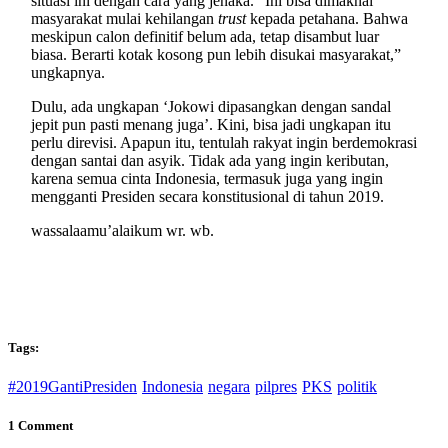
situasi ini dengan cara yang jenaka. “Ini bisa dimaknai
masyarakat mulai kehilangan
trust
kepada petahana. Bahwa
meskipun calon definitif belum ada, tetap disambut luar
biasa. Berarti kotak kosong pun lebih disukai masyarakat,”
ungkapnya.
Dulu, ada ungkapan ‘Jokowi dipasangkan dengan sandal
jepit pun pasti menang juga’. Kini, bisa jadi ungkapan itu
perlu direvisi. Apapun itu, tentulah rakyat ingin berdemokrasi
dengan santai dan asyik. Tidak ada yang ingin keributan,
karena semua cinta Indonesia, termasuk juga yang ingin
mengganti Presiden secara konstitusional di tahun 2019.
wassalaamu’alaikum wr. wb.
Tags:
#2019GantiPresiden
Indonesia
negara
pilpres
PKS
politik
1 Comment