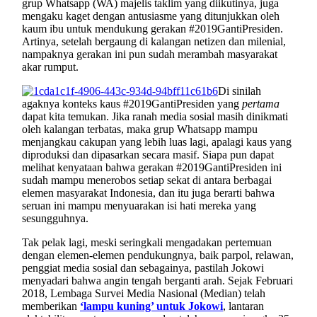
grup Whatsapp (WA) majelis taklim yang diikutinya, juga
mengaku kaget dengan antusiasme yang ditunjukkan oleh
kaum ibu untuk mendukung gerakan #2019GantiPresiden.
Artinya, setelah bergaung di kalangan netizen dan milenial,
nampaknya gerakan ini pun sudah merambah masyarakat
akar rumput.
Di sinilah
agaknya konteks kaus #2019GantiPresiden yang
pertama
dapat kita temukan. Jika ranah media sosial masih dinikmati
oleh kalangan terbatas, maka grup Whatsapp mampu
menjangkau cakupan yang lebih luas lagi, apalagi kaus yang
diproduksi dan dipasarkan secara masif. Siapa pun dapat
melihat kenyataan bahwa gerakan #2019GantiPresiden ini
sudah mampu menerobos setiap sekat di antara berbagai
elemen masyarakat Indonesia, dan itu juga berarti bahwa
seruan ini mampu menyuarakan isi hati mereka yang
sesungguhnya.
Tak pelak lagi, meski seringkali mengadakan pertemuan
dengan elemen-elemen pendukungnya, baik parpol, relawan,
penggiat media sosial dan sebagainya, pastilah Jokowi
menyadari bahwa angin tengah berganti arah. Sejak Februari
2018, Lembaga Survei Media Nasional (Median) telah
memberikan
‘lampu kuning’ untuk Jokowi
, lantaran