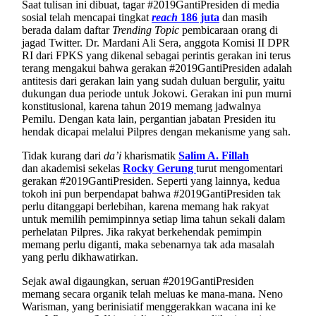
Saat tulisan ini dibuat, tagar #2019GantiPresiden di media
sosial telah mencapai tingkat
reach
186 juta
dan masih
berada dalam daftar
Trending Topic
pembicaraan orang di
jagad Twitter. Dr. Mardani Ali Sera, anggota Komisi II DPR
RI dari FPKS yang dikenal sebagai perintis gerakan ini terus
terang mengakui bahwa gerakan #2019GantiPresiden adalah
antitesis dari gerakan lain yang sudah duluan bergulir, yaitu
dukungan dua periode untuk Jokowi. Gerakan ini pun murni
konstitusional, karena tahun 2019 memang jadwalnya
Pemilu. Dengan kata lain, pergantian jabatan Presiden itu
hendak dicapai melalui Pilpres dengan mekanisme yang sah.
Tidak kurang dari
da’i
kharismatik
Salim A. Fillah
dan
akademisi sekelas
Rocky Gerung
turut mengomentari
gerakan #2019GantiPresiden. Seperti yang lainnya, kedua
tokoh ini pun berpendapat bahwa #2019GantiPresiden tak
perlu ditanggapi berlebihan, karena memang hak rakyat
untuk memilih pemimpinnya setiap lima tahun sekali dalam
perhelatan Pilpres. Jika rakyat berkehendak pemimpin
memang perlu diganti, maka sebenarnya tak ada masalah
yang perlu dikhawatirkan.
Sejak awal digaungkan, seruan #2019GantiPresiden
memang secara organik telah meluas ke mana-mana. Neno
Warisman, yang berinisiatif menggerakkan wacana ini ke