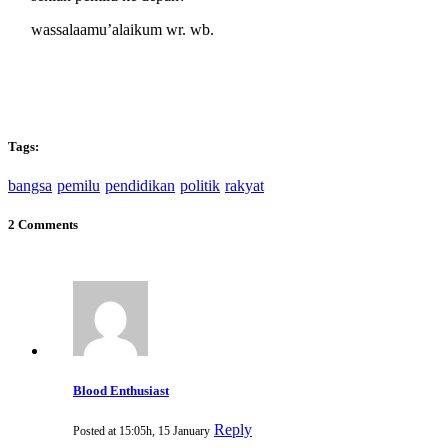
wassalaamu’alaikum wr. wb.
Tags:
bangsa
pemilu
pendidikan
politik
rakyat
2 Comments
Blood Enthusiast
Reply
Posted at 15:05h, 15 January