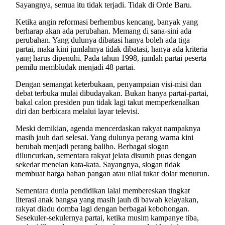
Sayangnya, semua itu tidak terjadi. Tidak di Orde Baru.
Ketika angin reformasi berhembus kencang, banyak yang
berharap akan ada perubahan. Memang di sana-sini ada
perubahan. Yang dulunya dibatasi hanya boleh ada tiga
partai, maka kini jumlahnya tidak dibatasi, hanya ada kriteria
yang harus dipenuhi. Pada tahun 1998, jumlah partai peserta
pemilu membludak menjadi 48 partai.
Dengan semangat keterbukaan, penyampaian visi-misi dan
debat terbuka mulai dibudayakan. Bukan hanya partai-partai,
bakal calon presiden pun tidak lagi takut memperkenalkan
diri dan berbicara melalui layar televisi.
Meski demikian, agenda mencerdaskan rakyat nampaknya
masih jauh dari selesai. Yang dulunya perang warna kini
berubah menjadi perang baliho. Berbagai slogan
diluncurkan, sementara rakyat jelata disuruh puas dengan
sekedar menelan kata-kata. Sayangnya, slogan tidak
membuat harga bahan pangan atau nilai tukar dolar menurun.
Sementara dunia pendidikan lalai membereskan tingkat
literasi anak bangsa yang masih jauh di bawah kelayakan,
rakyat diadu domba lagi dengan berbagai kebohongan.
Sesekuler-sekulernya partai, ketika musim kampanye tiba,