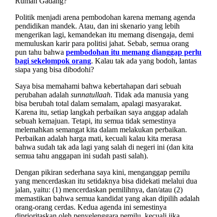
Rumah Gadang?
Politik menjadi arena pembodohan karena memang agenda
pendidikan mandek. Atau, dan ini skenario yang lebih
mengerikan lagi, kemandekan itu memang disengaja, demi
memuluskan karir para politisi jahat. Sebab, semua orang
pun tahu bahwa
pembodohan itu memang dianggap perlu
bagi sekelompok orang
. Kalau tak ada yang bodoh, lantas
siapa yang bisa dibodohi?
Saya bisa memahami bahwa kebertahapan dari sebuah
perubahan adalah
sunnatullaah
. Tidak ada manusia yang
bisa berubah total dalam semalam, apalagi masyarakat.
Karena itu, setiap langkah perbaikan saya anggap adalah
sebuah kemajuan. Tetapi, itu semua tidak semestinya
melemahkan semangat kita dalam melakukan perbaikan.
Perbaikan adalah harga mati, kecuali kalau kita merasa
bahwa sudah tak ada lagi yang salah di negeri ini (dan kita
semua tahu anggapan ini sudah pasti salah).
Dengan pikiran sederhana saya kini, menganggap pemilu
yang mencerdaskan itu setidaknya bisa didekati melalui dua
jalan, yaitu: (1) mencerdaskan pemilihnya, dan/atau (2)
memastikan bahwa semua kandidat yang akan dipilih adalah
orang-orang cerdas. Kedua agenda ini semestinya
diprioritaskan oleh penyelenggara pemilu, kecuali jika