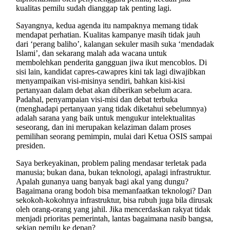
kualitas pemilu sudah dianggap tak penting lagi.
Sayangnya, kedua agenda itu nampaknya memang tidak
mendapat perhatian. Kualitas kampanye masih tidak jauh
dari ‘perang baliho’, kalangan sekuler masih suka ‘mendadak
Islami’, dan sekarang malah ada wacana untuk
membolehkan penderita gangguan jiwa ikut mencoblos. Di
sisi lain, kandidat capres-cawapres kini tak lagi diwajibkan
menyampaikan visi-misinya sendiri, bahkan kisi-kisi
pertanyaan dalam debat akan diberikan sebelum acara.
Padahal, penyampaian visi-misi dan debat terbuka
(menghadapi pertanyaan yang tidak diketahui sebelumnya)
adalah sarana yang baik untuk mengukur intelektualitas
seseorang, dan ini merupakan kelaziman dalam proses
pemilihan seorang pemimpin, mulai dari Ketua OSIS sampai
presiden.
Saya berkeyakinan, problem paling mendasar terletak pada
manusia; bukan dana, bukan teknologi, apalagi infrastruktur.
Apalah gunanya uang banyak bagi akal yang dungu?
Bagaimana orang bodoh bisa memanfaatkan teknologi? Dan
sekokoh-kokohnya infrastruktur, bisa rubuh juga bila dirusak
oleh orang-orang yang jahil. Jika mencerdaskan rakyat tidak
menjadi prioritas pemerintah, lantas bagaimana nasib bangsa,
sekian pemilu ke depan?