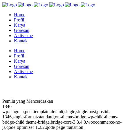
Home
Profil
Karya
Goresan
Aktivisme
Kontak
Home
Profil
Karya
Goresan
Aktivisme
Kontak
Pemilu yang Mencerdaskan
1346
wp-singular,post-template-default,single,single-post,postid-
1346,single-format-standard,wp-theme-bridge,wp-child-theme-
bridge-child,theme-bridge,bridge-core-3.3.4.8,woocommerce-no-
js,qode-optimizer-1.2.2,qode-page-transition-