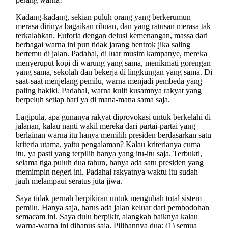
Kadang-kadang, sekian puluh orang yang berkerumun
merasa dirinya bagaikan ribuan, dan yang ratusan merasa tak
terkalahkan. Euforia dengan delusi kemenangan, massa dari
berbagai warna ini pun tidak jarang bentrok jika saling
bertemu di jalan. Padahal, di luar musim kampanye, mereka
menyeruput kopi di warung yang sama, menikmati gorengan
yang sama, sekolah dan bekerja di lingkungan yang sama. Di
saat-saat menjelang pemilu, warna menjadi pembeda yang
paling hakiki. Padahal, warna kulit kusamnya rakyat yang
berpeluh setiap hari ya di mana-mana sama saja.
Lagipula, apa gunanya rakyat diprovokasi untuk berkelahi di
jalanan, kalau nanti wakil mereka dari partai-partai yang
berlainan warna itu hanya memilih presiden berdasarkan satu
kriteria utama, yaitu pengalaman? Kalau kriterianya cuma
itu, ya pasti yang terpilih hanya yang itu-itu saja. Terbukti,
selama tiga puluh dua tahun, hanya ada satu presiden yang
memimpin negeri ini. Padahal rakyatnya waktu itu sudah
jauh melampaui seratus juta jiwa.
Saya tidak pernah berpikiran untuk mengubah total sistem
pemilu. Hanya saja, harus ada jalan keluar dari pembodohan
semacam ini. Saya dulu berpikir, alangkah baiknya kalau
warna-warna ini dihapus saja. Pilihannya dua: (1) semua