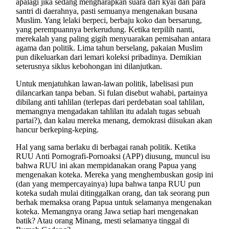
apalagi jika sedang mengharapkan suara dari kyai dan para
santri di daerahnya, pasti semuanya mengenakan busana
Muslim. Yang lelaki berpeci, berbaju koko dan bersarung,
yang perempuannya berkerudung. Ketika terpilih nanti,
merekalah yang paling gigih menyuarakan pemisahan antara
agama dan politik. Lima tahun berselang, pakaian Muslim
pun dikeluarkan dari lemari koleksi pribadinya. Demikian
seterusnya siklus kebohongan ini dilanjutkan.
Untuk menjatuhkan lawan-lawan politik, labelisasi pun
dilancarkan tanpa beban. Si fulan disebut wahabi, partainya
dibilang anti tahlilan (terlepas dari perdebatan soal tahlilan,
memangnya mengadakan tahlilan itu adalah tugas sebuah
partai?), dan kalau mereka menang, demokrasi diisukan akan
hancur berkeping-keping.
Hal yang sama berlaku di berbagai ranah politik. Ketika
RUU Anti Pornografi-Pornoaksi (APP) diusung, muncul isu
bahwa RUU ini akan mempidanakan orang Papua yang
mengenakan koteka. Mereka yang menghembuskan gosip ini
(dan yang mempercayainya) lupa bahwa tanpa RUU pun
koteka sudah mulai ditinggalkan orang, dan tak seorang pun
berhak memaksa orang Papua untuk selamanya mengenakan
koteka. Memangnya orang Jawa setiap hari mengenakan
batik? Atau orang Minang, mesti selamanya tinggal di