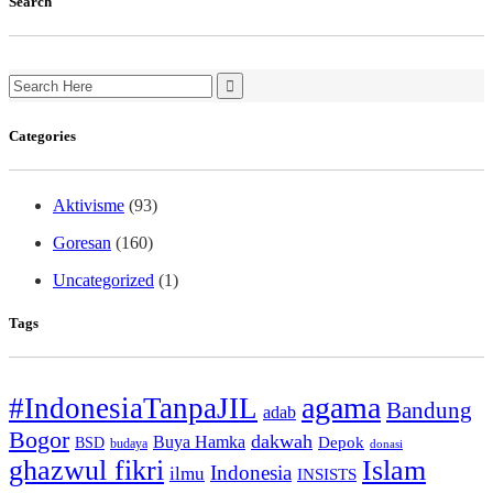
Search
Search
for:
Categories
Aktivisme
(93)
Goresan
(160)
Uncategorized
(1)
Tags
agama
#IndonesiaTanpaJIL
Bandung
adab
Bogor
dakwah
Buya Hamka
BSD
Depok
budaya
donasi
ghazwul fikri
Islam
Indonesia
ilmu
INSISTS