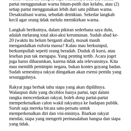
partai menggunakan warna hitam-putih dan kelabu, atau (2)
setiap partai menggunakan lebih dari satu pilihan warna.
Desakralisasi warna, sebutlah demikian. Sekedar langkah
kecil agar orang tidak melulu memikirkan warna.
Langkah berikutnya, dalam pikiran sederhana saya dulu,
adalah melarang total aksi-aksi kerumunan. Sudah abad ke-
20 (waktu itu belum berganti abad),
masak
masih
mengandalkan euforia massa? Kalau mau berkumpul,
berkumpullah seperti orang beradab. Duduk di kursi, atau
lesehan pun tak mengapa. Yang penting tertib. Acara joget
juga harus diharamkan, karena tidak ada relevansinya. Kita
mau memilih pemimpin negara, bukan kontes goyang badan.
Sudah semestinya rakyat diingatkan akan esensi pemilu yang
sesungguhnya.
Rakyat juga berhak tahu siapa yang akan dipilihnya.
Walaupun dulu yang dicoblos hanya partai, tapi dalam
rangka mencerdaskan rakyat, boleh
dong
partai-partai
memperkenalkan calon wakil rakyatnya ke hadapan publik.
Suruh saja mereka bicara satu-persatu untuk
memperkenalkan diri dan visi-misinya. Biarkan rakyat
menilai, siapa yang mengerti permasalahan bangsa dan siapa
yang tidak.