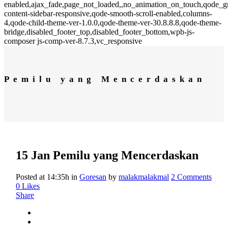
enabled,ajax_fade,page_not_loaded,,no_animation_on_touch,qode_
content-sidebar-responsive,qode-smooth-scroll-enabled,columns-
4,qode-child-theme-ver-1.0.0,qode-theme-ver-30.8.8.8,qode-theme-
bridge,disabled_footer_top,disabled_footer_bottom,wpb-js-
composer js-comp-ver-8.7.3,vc_responsive
Pemilu yang Mencerdaskan
15 Jan
Pemilu yang Mencerdaskan
Posted at 14:35h
in
Goresan
by
malakmalakmal
2 Comments
0
Likes
Share