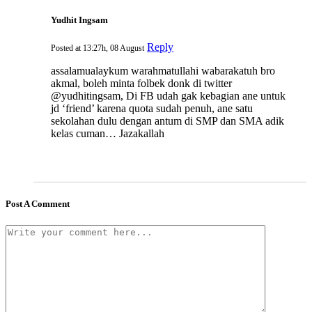
Yudhit Ingsam
Reply
Posted at 13:27h, 08 August
assalamualaykum warahmatullahi wabarakatuh bro
akmal, boleh minta folbek donk di twitter
@yudhitingsam, Di FB udah gak kebagian ane untuk
jd ‘friend’ karena quota sudah penuh, ane satu
sekolahan dulu dengan antum di SMP dan SMA adik
kelas cuman… Jazakallah
Post A Comment