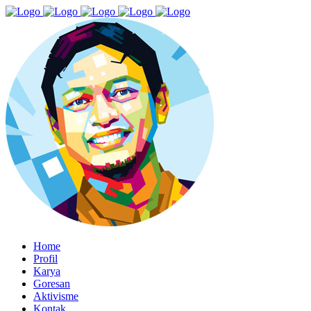
Home
Profil
Karya
Goresan
Aktivisme
Kontak