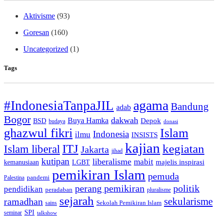
Aktivisme
(93)
Goresan
(160)
Uncategorized
(1)
Tags
agama
#IndonesiaTanpaJIL
Bandung
adab
Bogor
dakwah
Buya Hamka
BSD
Depok
budaya
donasi
ghazwul fikri
Islam
Indonesia
ilmu
INSISTS
kajian
ITJ
kegiatan
Islam liberal
Jakarta
jihad
kutipan
liberalisme
mabit
kemanusiaan
LGBT
majelis inspirasi
pemikiran Islam
pemuda
pandemi
Palestina
perang pemikiran
politik
pendidikan
peradaban
pluralisme
sejarah
sekularisme
ramadhan
Sekolah Pemikiran Islam
sains
SPI
seminar
talkshow