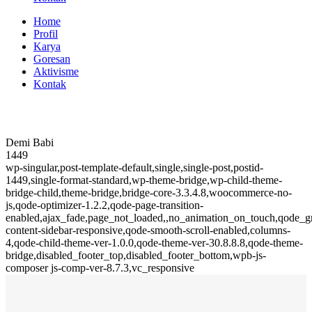
Home
Profil
Karya
Goresan
Aktivisme
Kontak
Demi Babi
1449
wp-singular,post-template-default,single,single-post,postid-
1449,single-format-standard,wp-theme-bridge,wp-child-theme-
bridge-child,theme-bridge,bridge-core-3.3.4.8,woocommerce-no-
js,qode-optimizer-1.2.2,qode-page-transition-
enabled,ajax_fade,page_not_loaded,,no_animation_on_touch,qode_
content-sidebar-responsive,qode-smooth-scroll-enabled,columns-
4,qode-child-theme-ver-1.0.0,qode-theme-ver-30.8.8.8,qode-theme-
bridge,disabled_footer_top,disabled_footer_bottom,wpb-js-
composer js-comp-ver-8.7.3,vc_responsive