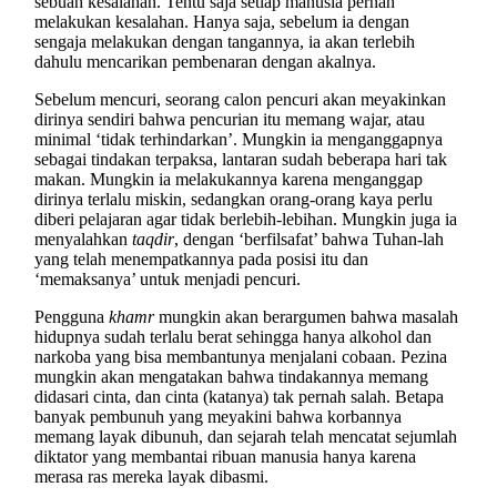
sebuah kesalahan. Tentu saja setiap manusia pernah
melakukan kesalahan. Hanya saja, sebelum ia dengan
sengaja melakukan dengan tangannya, ia akan terlebih
dahulu mencarikan pembenaran dengan akalnya.
Sebelum mencuri, seorang calon pencuri akan meyakinkan
dirinya sendiri bahwa pencurian itu memang wajar, atau
minimal ‘tidak terhindarkan’. Mungkin ia menganggapnya
sebagai tindakan terpaksa, lantaran sudah beberapa hari tak
makan. Mungkin ia melakukannya karena menganggap
dirinya terlalu miskin, sedangkan orang-orang kaya perlu
diberi pelajaran agar tidak berlebih-lebihan. Mungkin juga ia
menyalahkan
taqdir
, dengan ‘berfilsafat’ bahwa Tuhan-lah
yang telah menempatkannya pada posisi itu dan
‘memaksanya’ untuk menjadi pencuri.
Pengguna
khamr
mungkin akan berargumen bahwa masalah
hidupnya sudah terlalu berat sehingga hanya alkohol dan
narkoba yang bisa membantunya menjalani cobaan. Pezina
mungkin akan mengatakan bahwa tindakannya memang
didasari cinta, dan cinta (katanya) tak pernah salah. Betapa
banyak pembunuh yang meyakini bahwa korbannya
memang layak dibunuh, dan sejarah telah mencatat sejumlah
diktator yang membantai ribuan manusia hanya karena
merasa ras mereka layak dibasmi.