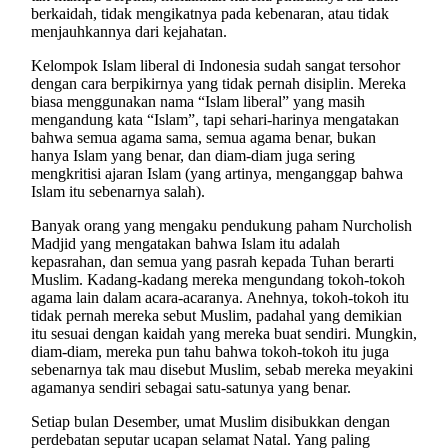
berkaidah, tidak mengikatnya pada kebenaran, atau tidak
menjauhkannya dari kejahatan.
Kelompok Islam liberal di Indonesia sudah sangat tersohor
dengan cara berpikirnya yang tidak pernah disiplin. Mereka
biasa menggunakan nama “Islam liberal” yang masih
mengandung kata “Islam”, tapi sehari-harinya mengatakan
bahwa semua agama sama, semua agama benar, bukan
hanya Islam yang benar, dan diam-diam juga sering
mengkritisi ajaran Islam (yang artinya, menganggap bahwa
Islam itu sebenarnya salah).
Banyak orang yang mengaku pendukung paham Nurcholish
Madjid yang mengatakan bahwa Islam itu adalah
kepasrahan, dan semua yang pasrah kepada Tuhan berarti
Muslim. Kadang-kadang mereka mengundang tokoh-tokoh
agama lain dalam acara-acaranya. Anehnya, tokoh-tokoh itu
tidak pernah mereka sebut Muslim, padahal yang demikian
itu sesuai dengan kaidah yang mereka buat sendiri. Mungkin,
diam-diam, mereka pun tahu bahwa tokoh-tokoh itu juga
sebenarnya tak mau disebut Muslim, sebab mereka meyakini
agamanya sendiri sebagai satu-satunya yang benar.
Setiap bulan Desember, umat Muslim disibukkan dengan
perdebatan seputar ucapan selamat Natal. Yang paling