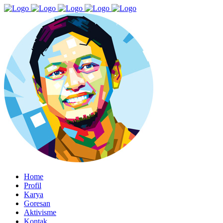
Home
Profil
Karya
Goresan
Aktivisme
Kontak