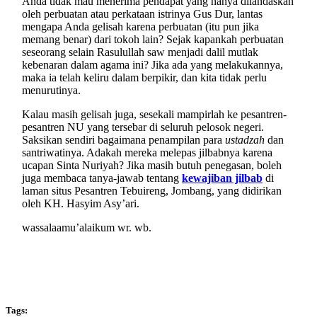
Anda tidak mau menerima pendapat yang hanya dilandaskan
oleh perbuatan atau perkataan istrinya Gus Dur, lantas
mengapa Anda gelisah karena perbuatan (itu pun jika
memang benar) dari tokoh lain? Sejak kapankah perbuatan
seseorang selain Rasulullah saw menjadi dalil mutlak
kebenaran dalam agama ini? Jika ada yang melakukannya,
maka ia telah keliru dalam berpikir, dan kita tidak perlu
menurutinya.
Kalau masih gelisah juga, sesekali mampirlah ke pesantren-
pesantren NU yang tersebar di seluruh pelosok negeri.
Saksikan sendiri bagaimana penampilan para
ustadzah
dan
santriwatinya. Adakah mereka melepas jilbabnya karena
ucapan Sinta Nuriyah? Jika masih butuh penegasan, boleh
juga membaca tanya-jawab tentang
kewajiban jilbab
di
laman situs Pesantren Tebuireng, Jombang, yang didirikan
oleh KH. Hasyim Asy’ari.
wassalaamu’alaikum wr. wb.
Tags: