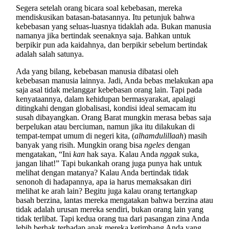
Segera setelah orang bicara soal kebebasan, mereka
mendiskusikan batasan-batasannya. Itu petunjuk bahwa
kebebasan yang seluas-luasnya tidaklah ada. Bukan manusia
namanya jika bertindak seenaknya saja. Bahkan untuk
berpikir pun ada kaidahnya, dan berpikir sebelum bertindak
adalah salah satunya.
Ada yang bilang, kebebasan manusia dibatasi oleh
kebebasan manusia lainnya. Jadi, Anda bebas melakukan apa
saja asal tidak melanggar kebebasan orang lain. Tapi pada
kenyataannya, dalam kehidupan bermasyarakat, apalagi
ditingkahi dengan globalisasi, kondisi ideal semacam itu
susah dibayangkan. Orang Barat mungkin merasa bebas saja
berpelukan atau berciuman, namun jika itu dilakukan di
tempat-tempat umum di negeri kita, (
alhamdulillaah
) masih
banyak yang risih. Mungkin orang bisa
ngeles
dengan
mengatakan, “Ini
kan
hak saya. Kalau Anda
nggak
suka,
jangan lihat!” Tapi bukankah orang juga punya hak untuk
melihat dengan matanya? Kalau Anda bertindak tidak
senonoh di hadapannya, apa ia harus memaksakan diri
melihat ke arah lain? Begitu juga kalau orang tertangkap
basah berzina, lantas mereka mengatakan bahwa berzina atau
tidak adalah urusan mereka sendiri, bukan orang lain yang
tidak terlibat. Tapi kedua orang tua dari pasangan zina Anda
lebih berhak terhadap anak mereka ketimbang Anda yang