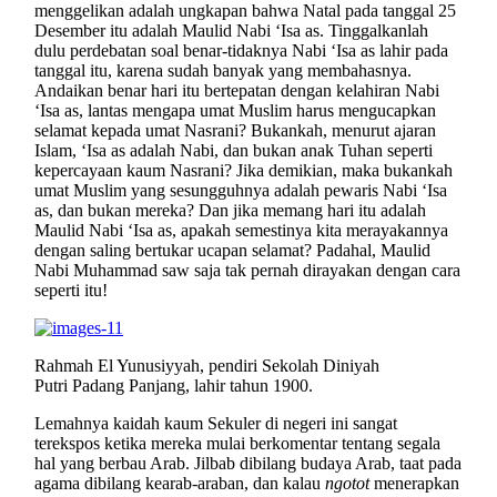
menggelikan adalah ungkapan bahwa Natal pada tanggal 25
Desember itu adalah Maulid Nabi ‘Isa as. Tinggalkanlah
dulu perdebatan soal benar-tidaknya Nabi ‘Isa as lahir pada
tanggal itu, karena sudah banyak yang membahasnya.
Andaikan benar hari itu bertepatan dengan kelahiran Nabi
‘Isa as, lantas mengapa umat Muslim harus mengucapkan
selamat kepada umat Nasrani? Bukankah, menurut ajaran
Islam, ‘Isa as adalah Nabi, dan bukan anak Tuhan seperti
kepercayaan kaum Nasrani? Jika demikian, maka bukankah
umat Muslim yang sesungguhnya adalah pewaris Nabi ‘Isa
as, dan bukan mereka? Dan jika memang hari itu adalah
Maulid Nabi ‘Isa as, apakah semestinya kita merayakannya
dengan saling bertukar ucapan selamat? Padahal, Maulid
Nabi Muhammad saw saja tak pernah dirayakan dengan cara
seperti itu!
Rahmah El Yunusiyyah, pendiri Sekolah Diniyah
Putri Padang Panjang, lahir tahun 1900.
Lemahnya kaidah kaum Sekuler di negeri ini sangat
terekspos ketika mereka mulai berkomentar tentang segala
hal yang berbau Arab. Jilbab dibilang budaya Arab, taat pada
agama dibilang kearab-araban, dan kalau
ngotot
menerapkan