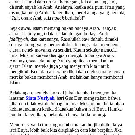
ajaran Islam dalam urusan bernegara, kita akan langsung
disuruh enyah ke Arab. Anehnya, ketika ada putri (atau yang
disangka putri) Arab tak berjilbab, mereka juga yang berkata,
“
Tuh
, orang Arab saja
nggak
berjilbab!”
Sejak awal, Islam memang bukan budaya Arab. Banyak
ajaran Islam yang tidak sejalan dengan budaya Arab
jahiliyyah
, dan karenanya, Rasulullah saw dahulu dimaki
sebagai orang yang memecah-belah bangsa dan membenci
ajaran nenek moyangnya sendiri. Kaum sekuler mencela
umat Muslim karena dianggap mengikuti budaya Arab.
Anehnya, saat ada orang Arab yang tidak menjalankan
ajaran Islam, mereka juga yang menyuruh kita untuk
mengikuti. Benarlah apa yang dikatakan oleh seorang teman:
mereka bukan membenci Arab, melainkan hanya membenci
Islam.
Belakangan, perdebatan soal jilbab kembali mengemuka,
lantaran
Sinta Nuriyah
, istri Gus Dur, mengatakan bahwa
jilbab itu tidak wajib. Sebagian umat Muslim pun bertambah
kebingungannya ketika dikatakan bahwa istri Buya Hamka
pun tidak berjilbab, melainkan hanya berkerudung.
Menurut saya, ketimbang membicarakan berjilbab-tidaknya
istri Buya, lebih baik kita disiplinkan cara kita berpikir. Jika