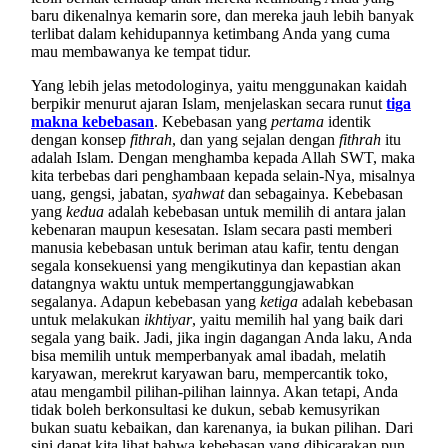
baru dikenalnya kemarin sore, dan mereka jauh lebih banyak
terlibat dalam kehidupannya ketimbang Anda yang cuma
mau membawanya ke tempat tidur.
Yang lebih jelas metodologinya, yaitu menggunakan kaidah
berpikir menurut ajaran Islam, menjelaskan secara runut
tiga
makna kebebasan
. Kebebasan yang
pertama
identik
dengan konsep
fithrah
, dan yang sejalan dengan
fithrah
itu
adalah Islam. Dengan menghamba kepada Allah SWT, maka
kita terbebas dari penghambaan kepada selain-Nya, misalnya
uang, gengsi, jabatan,
syahwat
dan sebagainya. Kebebasan
yang
kedua
adalah kebebasan untuk memilih di antara jalan
kebenaran maupun kesesatan. Islam secara pasti memberi
manusia kebebasan untuk beriman atau kafir, tentu dengan
segala konsekuensi yang mengikutinya dan kepastian akan
datangnya waktu untuk mempertanggungjawabkan
segalanya. Adapun kebebasan yang
ketiga
adalah kebebasan
untuk melakukan
ikhtiyar
, yaitu memilih hal yang baik dari
segala yang baik. Jadi, jika ingin dagangan Anda laku, Anda
bisa memilih untuk memperbanyak amal ibadah, melatih
karyawan, merekrut karyawan baru, mempercantik toko,
atau mengambil pilihan-pilihan lainnya. Akan tetapi, Anda
tidak boleh berkonsultasi ke dukun, sebab kemusyrikan
bukan suatu kebaikan, dan karenanya, ia bukan pilihan. Dari
sini dapat kita lihat bahwa kebebasan yang dibicarakan pun