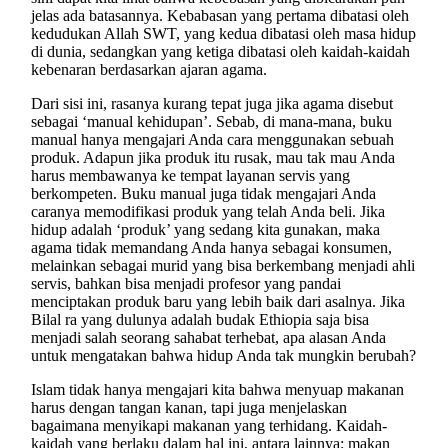
jelas ada batasannya. Kebabasan yang pertama dibatasi oleh
kedudukan Allah SWT, yang kedua dibatasi oleh masa hidup
di dunia, sedangkan yang ketiga dibatasi oleh kaidah-kaidah
kebenaran berdasarkan ajaran agama.
Dari sisi ini, rasanya kurang tepat juga jika agama disebut
sebagai ‘manual kehidupan’. Sebab, di mana-mana, buku
manual hanya mengajari Anda cara menggunakan sebuah
produk. Adapun jika produk itu rusak, mau tak mau Anda
harus membawanya ke tempat layanan servis yang
berkompeten. Buku manual juga tidak mengajari Anda
caranya memodifikasi produk yang telah Anda beli. Jika
hidup adalah ‘produk’ yang sedang kita gunakan, maka
agama tidak memandang Anda hanya sebagai konsumen,
melainkan sebagai murid yang bisa berkembang menjadi ahli
servis, bahkan bisa menjadi profesor yang pandai
menciptakan produk baru yang lebih baik dari asalnya. Jika
Bilal ra yang dulunya adalah budak Ethiopia saja bisa
menjadi salah seorang sahabat terhebat, apa alasan Anda
untuk mengatakan bahwa hidup Anda tak mungkin berubah?
Islam tidak hanya mengajari kita bahwa menyuap makanan
harus dengan tangan kanan, tapi juga menjelaskan
bagaimana menyikapi makanan yang terhidang. Kaidah-
kaidah yang berlaku dalam hal ini, antara lainnya: makan