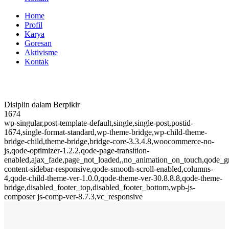
Home
Profil
Karya
Goresan
Aktivisme
Kontak
Disiplin dalam Berpikir
1674
wp-singular,post-template-default,single,single-post,postid-
1674,single-format-standard,wp-theme-bridge,wp-child-theme-
bridge-child,theme-bridge,bridge-core-3.3.4.8,woocommerce-no-
js,qode-optimizer-1.2.2,qode-page-transition-
enabled,ajax_fade,page_not_loaded,,no_animation_on_touch,qode_
content-sidebar-responsive,qode-smooth-scroll-enabled,columns-
4,qode-child-theme-ver-1.0.0,qode-theme-ver-30.8.8.8,qode-theme-
bridge,disabled_footer_top,disabled_footer_bottom,wpb-js-
composer js-comp-ver-8.7.3,vc_responsive