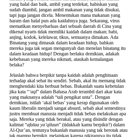
yang halal dan baik, ambil yang terdekat, habiskan yang
sudah diambil, jangan ambil makanan yang tidak disukai,
tapi juga jangan dicela. Menentukan mana makanan yang
haram dan halal pun ada kaidahnya juga. Sekarang, virus
mematikan menyebarluas dari sebuah daerah di Cina yang
dikenal nyaris tidak memiliki kaidah dalam makan; babi,
anjing, kodok, kelelawar, tikus, semuanya dimakan. Ada
Binatang yang dimasak dalam keadaan hidup, bahkan
mereka juga tak segan mengunyah dan menelan binatang itu
dalam keadaan hidup! Dengan berlaku demikian, adakah
kebebasan yang mereka nikmati, ataukah kemalangan
belaka?
Jelaslah bahwa berpikir tanpa kaidah adalah penghinaan
terhadap akal sehat itu sendiri. Sebab, akal itu memang tidak
menghendaki kita berbuat bebas. Bukanlah suatu kebetulan
jika kata “
‘aql
” dalam Bahasa Arab terambil dari akar kata
yang maknanya adalah “tali pengikat unta”. Dengan
demikian, istilah ‘akal bebas’ yang kerap digunakan oleh
kaum liberalis menjadi sangat absurd, sebab akal semestinya
justru membuat manusia menjadi tidak bebas melakukan apa
saja. Mereka yang tidak berakal, atau yang disindir dengan
kalimat “
afalaa ya’qiluun
” (tidakkah kamu berpikir?) dalam
Al-Qur’an, tentunya bukanlah manusia yang tak berotak atau
tak mampu berpikir, melainkan karena pikirannya itu tidak