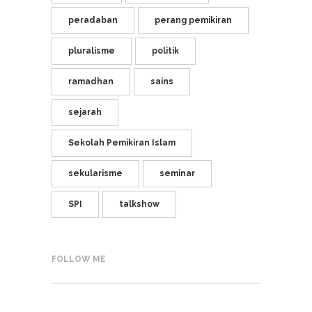
peradaban
perang pemikiran
pluralisme
politik
ramadhan
sains
sejarah
Sekolah Pemikiran Islam
sekularisme
seminar
SPI
talkshow
FOLLOW ME