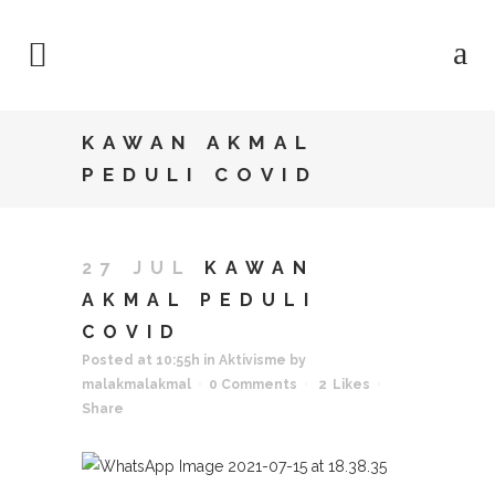
KAWAN AKMAL
PEDULI COVID
27 JUL
KAWAN
AKMAL PEDULI
COVID
Posted at 10:55h
in
Aktivisme
by
malakmalakmal
0 Comments
2
Likes
Share