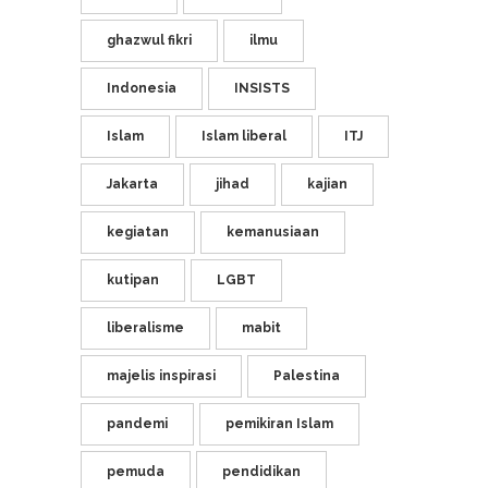
ghazwul fikri
ilmu
Indonesia
INSISTS
Islam
Islam liberal
ITJ
Jakarta
jihad
kajian
kegiatan
kemanusiaan
kutipan
LGBT
liberalisme
mabit
majelis inspirasi
Palestina
pandemi
pemikiran Islam
pemuda
pendidikan