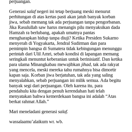
perjuangan.
Generasi
salaf
negeri ini tetap berjuang meski menurut
perhitungan di atas kertas pasti akan jatuh banyak korban
jiwa, sebab memang tak ada perjuangan tanpa pengorbanan.
Jika Rasulullah saw harus menangis pilu menyaksikan dada
Hamzah ra berlubang, apakah umatnya pantas
mengharapkan hidup tanpa diuji? Ketika Presiden Sukarno
menyerah di Yogyakarta, Jendral Sudirman dan para
pemimpin bangsa di Sumatera tidak kebingungan menunggu
perintah dari Ulil Amri, sebab kondisi di lapangan memang
seringkali menuntut keberanian untuk berinisiatif. Dan ketika
para ulama Minangkabau mewajibkan
jihad
, tak ada rakyat
yang mencela, meski mereka tahu rumahnya bisa dimortir
kapan saja. Korban jiwa berjatuhan, tak ada yang saling
menyalahkan, sebab perjuangan ini milik semua. Ada begitu
banyak segi dari perjuangan. Oleh karena itu, para
pendahulu kita dengan penuh kerendahan hati telah
menyatakan bahwa kemerdekaan bangsa ini adalah “Atas
berkat rahmat Allah.”
Mari meneladani generasi
salaf
.
wassalaamu’alaikum wr. wb.