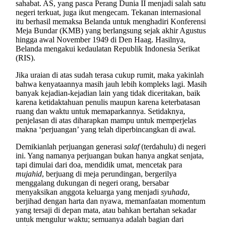
sahabat. AS, yang pasca Perang Dunia II menjadi salah satu
negeri terkuat, juga ikut mengecam. Tekanan internasional
itu berhasil memaksa Belanda untuk menghadiri Konferensi
Meja Bundar (KMB) yang berlangsung sejak akhir Agustus
hingga awal November 1949 di Den Haag. Hasilnya,
Belanda mengakui kedaulatan Republik Indonesia Serikat
(RIS).
Jika uraian di atas sudah terasa cukup rumit, maka yakinlah
bahwa kenyataannya masih jauh lebih kompleks lagi. Masih
banyak kejadian-kejadian lain yang tidak diceritakan, baik
karena ketidaktahuan penulis maupun karena keterbatasan
ruang dan waktu untuk memaparkannya. Setidaknya,
penjelasan di atas diharapkan mampu untuk memperjelas
makna ‘perjuangan’ yang telah diperbincangkan di awal.
Demikianlah perjuangan generasi
salaf
(terdahulu) di negeri
ini. Yang namanya perjuangan bukan hanya angkat senjata,
tapi dimulai dari doa, mendidik umat, mencetak para
mujahid
, berjuang di meja perundingan, bergerilya
menggalang dukungan di negeri orang, bersabar
menyaksikan anggota keluarga yang menjadi
syuhada
,
berjihad dengan harta dan nyawa, memanfaatan momentum
yang tersaji di depan mata, atau bahkan bertahan sekadar
untuk mengulur waktu; semuanya adalah bagian dari