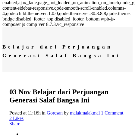
enabled,ajax_fade,page_not_loaded,,no_animation_on_touch,qode_
content-sidebar-responsive,qode-smooth-scroll-enabled,columns-
4,qode-child-theme-ver-1.0.0,qode-theme-ver-30.8.8.8,qode-theme-
bridge,disabled_footer_top,disabled_footer_bottom,wpb-js-
composer js-comp-ver-8.7.3,vc_responsive
Belajar dari Perjuangan
Generasi Salaf Bangsa Ini
03 Nov
Belajar dari Perjuangan
Generasi Salaf Bangsa Ini
Posted at 11:16h
in
Goresan
by
malakmalakmal
1 Comment
2
Likes
Share