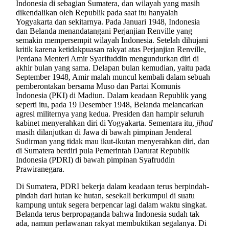
Indonesia di sebagian Sumatera, dan wilayah yang masih
dikendalikan oleh Republik pada saat itu hanyalah
Yogyakarta dan sekitarnya. Pada Januari 1948, Indonesia
dan Belanda menandatangani Perjanjian Renville yang
semakin mempersempit wilayah Indonesia. Setelah dihujani
kritik karena ketidakpuasan rakyat atas Perjanjian Renville,
Perdana Menteri Amir Syarifuddin mengundurkan diri di
akhir bulan yang sama. Delapan bulan kemudian, yaitu pada
September 1948, Amir malah muncul kembali dalam sebuah
pemberontakan bersama Muso dan Partai Komunis
Indonesia (PKI) di Madiun. Dalam keadaan Republik yang
seperti itu, pada 19 Desember 1948, Belanda melancarkan
agresi militernya yang kedua. Presiden dan hampir seluruh
kabinet menyerahkan diri di Yogyakarta. Sementara itu,
jihad
masih dilanjutkan di Jawa di bawah pimpinan Jenderal
Sudirman yang tidak mau ikut-ikutan menyerahkan diri, dan
di Sumatera berdiri pula Pemerintah Darurat Republik
Indonesia (PDRI) di bawah pimpinan Syafruddin
Prawiranegara.
Di Sumatera, PDRI bekerja dalam keadaan terus berpindah-
pindah dari hutan ke hutan, sesekali berkumpul di suatu
kampung untuk segera berpencar lagi dalam waktu singkat.
Belanda terus berpropaganda bahwa Indonesia sudah tak
ada, namun perlawanan rakyat membuktikan segalanya. Di