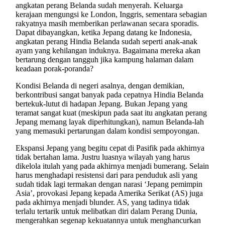
angkatan perang Belanda sudah menyerah. Keluarga
kerajaan mengungsi ke London, Inggris, sementara sebagian
rakyatnya masih memberikan perlawanan secara sporadis.
Dapat dibayangkan, ketika Jepang datang ke Indonesia,
angkatan perang Hindia Belanda sudah seperti anak-anak
ayam yang kehilangan induknya. Bagaimana mereka akan
bertarung dengan tangguh jika kampung halaman dalam
keadaan porak-poranda?
Kondisi Belanda di negeri asalnya, dengan demikian,
berkontribusi sangat banyak pada cepatnya Hindia Belanda
bertekuk-lutut di hadapan Jepang. Bukan Jepang yang
teramat sangat kuat (meskipun pada saat itu angkatan perang
Jepang memang layak diperhitungkan), namun Belanda-lah
yang memasuki pertarungan dalam kondisi sempoyongan.
Ekspansi Jepang yang begitu cepat di Pasifik pada akhirnya
tidak bertahan lama. Justru luasnya wilayah yang harus
dikelola itulah yang pada akhirnya menjadi bumerang. Selain
harus menghadapi resistensi dari para penduduk asli yang
sudah tidak lagi termakan dengan narasi ‘Jepang pemimpin
Asia’, provokasi Jepang kepada Amerika Serikat (AS) juga
pada akhirnya menjadi blunder. AS, yang tadinya tidak
terlalu tertarik untuk melibatkan diri dalam Perang Dunia,
mengerahkan segenap kekuatannya untuk menghancurkan