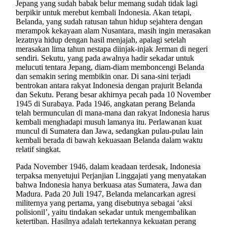
Jepang yang sudah babak belur memang sudah tidak lagi
berpikir untuk merebut kembali Indonesia. Akan tetapi,
Belanda, yang sudah ratusan tahun hidup sejahtera dengan
merampok kekayaan alam Nusantara, masih ingin merasakan
lezatnya hidup dengan hasil menjajah, apalagi setelah
merasakan lima tahun nestapa diinjak-injak Jerman di negeri
sendiri. Sekutu, yang pada awalnya hadir sekadar untuk
melucuti tentara Jepang, diam-diam memboncengi Belanda
dan semakin sering membikin onar. Di sana-sini terjadi
bentrokan antara rakyat Indonesia dengan prajurit Belanda
dan Sekutu. Perang besar akhirnya pecah pada 10 November
1945 di Surabaya. Pada 1946, angkatan perang Belanda
telah bermunculan di mana-mana dan rakyat Indonesia harus
kembali menghadapi musuh lamanya itu. Perlawanan kuat
muncul di Sumatera dan Jawa, sedangkan pulau-pulau lain
kembali berada di bawah kekuasaan Belanda dalam waktu
relatif singkat.
Pada November 1946, dalam keadaan terdesak, Indonesia
terpaksa menyetujui Perjanjian Linggajati yang menyatakan
bahwa Indonesia hanya berkuasa atas Sumatera, Jawa dan
Madura. Pada 20 Juli 1947, Belanda melancarkan agresi
militernya yang pertama, yang disebutnya sebagai ‘aksi
polisionil’, yaitu tindakan sekadar untuk mengembalikan
ketertiban. Hasilnya adalah tertekannya kekuatan perang