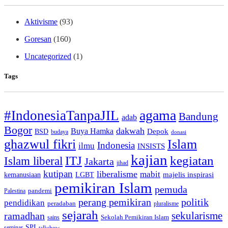
Aktivisme
(93)
Goresan
(160)
Uncategorized
(1)
Tags
agama
#IndonesiaTanpaJIL
Bandung
adab
Bogor
dakwah
Buya Hamka
BSD
Depok
budaya
donasi
ghazwul fikri
Islam
Indonesia
ilmu
INSISTS
kajian
ITJ
kegiatan
Islam liberal
Jakarta
jihad
kutipan
liberalisme
mabit
kemanusiaan
LGBT
majelis inspirasi
pemikiran Islam
pemuda
pandemi
Palestina
perang pemikiran
politik
pendidikan
peradaban
pluralisme
sejarah
sekularisme
ramadhan
Sekolah Pemikiran Islam
sains
SPI
seminar
talkshow