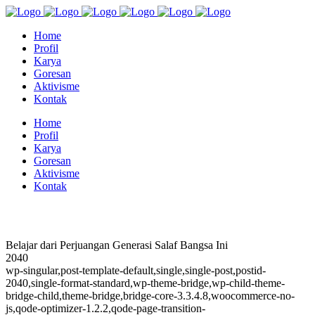
Home
Profil
Karya
Goresan
Aktivisme
Kontak
Home
Profil
Karya
Goresan
Aktivisme
Kontak
Belajar dari Perjuangan Generasi Salaf Bangsa Ini
2040
wp-singular,post-template-default,single,single-post,postid-
2040,single-format-standard,wp-theme-bridge,wp-child-theme-
bridge-child,theme-bridge,bridge-core-3.3.4.8,woocommerce-no-
js,qode-optimizer-1.2.2,qode-page-transition-