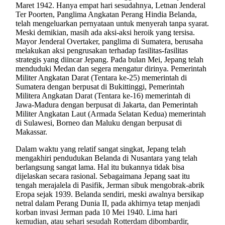
Maret 1942. Hanya empat hari sesudahnya, Letnan Jenderal
Ter Poorten, Panglima Angkatan Perang Hindia Belanda,
telah mengeluarkan pernyataan untuk menyerah tanpa syarat.
Meski demikian, masih ada aksi-aksi heroik yang tersisa.
Mayor Jenderal Overtaker, panglima di Sumatera, berusaha
melakukan aksi pengrusakan terhadap fasilitas-fasilitas
strategis yang diincar Jepang. Pada bulan Mei, Jepang telah
menduduki Medan dan segera mengatur dirinya. Pemerintah
Militer Angkatan Darat (Tentara ke-25) memerintah di
Sumatera dengan berpusat di Bukittinggi, Pemerintah
Militera Angkatan Darat (Tentara ke-16) memerintah di
Jawa-Madura dengan berpusat di Jakarta, dan Pemerintah
Militer Angkatan Laut (Armada Selatan Kedua) memerintah
di Sulawesi, Borneo dan Maluku dengan berpusat di
Makassar.
Dalam waktu yang relatif sangat singkat, Jepang telah
mengakhiri pendudukan Belanda di Nusantara yang telah
berlangsung sangat lama. Hal itu bukannya tidak bisa
dijelaskan secara rasional. Sebagaimana Jepang saat itu
tengah merajalela di Pasifik, Jerman sibuk mengobrak-abrik
Eropa sejak 1939. Belanda sendiri, meski awalnya bersikap
netral dalam Perang Dunia II, pada akhirnya tetap menjadi
korban invasi Jerman pada 10 Mei 1940. Lima hari
kemudian, atau sehari sesudah Rotterdam dibombardir,