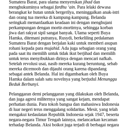
Sumatera Barat, para ulama menyerukan
jihad
dan
menghukuminya sebagai
fardhu ‘ain
. Para lelaki dewasa
berangkat ke hutan untuk bergerilya, meninggalkan anak-istri
dan orang tua mereka di kampung-kampung. Belanda
seringkali memanfaatkan keadaan ini dengan menghujani
perkampungan dengan mortir-mortirnya, sehingga korban
jiwa dari rakyat sipil sangat banyak. Ulama seperti Buya
Hamka, ditemani putranya, Rusydi, berkeliling pedalaman
Sumatera Barat dengan berjalan kaki untuk memberi asupan
rohani kepada para
mujahid
. Ada juga sebagian orang yang
pada saat itu memilih untuk tidak ikut berjihad dan memilih
untuk terus menyibukkan dirinya dengan mencari nafkah.
Setelah revolusi usai, nasib mereka kurang beruntung, sebab
mereka dicemooh dan dijauhi orang karena dipandang
sebagai antek Belanda. Hal ini digambarkan oleh Buya
Hamka dalam salah satu novelnya yang berjudul
Menunggu
Beduk Berbunyi
.
Pelanggaran demi pelanggaran yang dilakukan oleh Belanda,
dan juga agresi militernya yang sangat kejam, mendapat
perhatian dunia. Para tokoh bangsa dan mahasiswa Indonesia
di luar negeri terus menggalang solidaritas. Mesir, yang telah
mengakui kedaulatan Republik Indonesia sejak 1947, beserta
negara-negara Timur Tengah lainnya, melancarkan kecaman
terhadap Belanda. Aksi boikot juga terjadi di berbagai negara