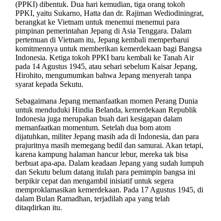
(PPKI) dibentuk. Dua hari kemudian, tiga orang tokoh
PPKI, yaitu Sukarno, Hatta dan dr. Rajiman Wediodiningrat,
berangkat ke Vietnam untuk menemui menemui para
pimpinan pemerintahan Jepang di Asia Tenggara. Dalam
pertemuan di Vietnam itu, Jepang kembali memperbarui
komitmennya untuk memberikan kemerdekaan bagi Bangsa
Indonesia. Ketiga tokoh PPKI baru kembali ke Tanah Air
pada 14 Agustus 1945, atau sehari sebelum Kaisar Jepang,
Hirohito, mengumumkan bahwa Jepang menyerah tanpa
syarat kepada Sekutu.
Sebagaimana Jepang memanfaatkan momen Perang Dunia
untuk menduduki Hindia Belanda, kemerdekaan Republik
Indonesia juga merupakan buah dari kesigapan dalam
memanfaatkan momentum. Setelah dua bom atom
dijatuhkan, militer Jepang masih ada di Indonesia, dan para
prajuritnya masih memegang bedil dan samurai. Akan tetapi,
karena kampung halaman hancur lebur, mereka tak bisa
berbuat apa-apa. Dalam keadaan Jepang yang sudah lumpuh
dan Sekutu belum datang itulah para pemimpin bangsa ini
berpikir cepat dan mengambil inisiatif untuk segera
memproklamasikan kemerdekaan. Pada 17 Agustus 1945, di
dalam Bulan Ramadhan, terjadilah apa yang telah
ditaqdirkan itu.