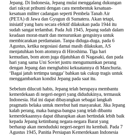
Jepang. Di Indonesia, Jepang mulai menggalang dukungan
dari rakyat pribumi dengan cara membentuk kesatuan-
kesatuan militer cadangan seperti Pembela Tanah Air
(PETA) di Jawa dan Gyugun di Sumatera. Akan tetapi,
inisiatif yang baru secara efektif dilakukan pada 1944 itu
sudah sangat terlambat. Pada Juli 1945, Jepang sudah dalam
keadaan morat-marit dan menurunkan gengsinya untuk
membicarakan perdamaian. Tanpa diduga-duga, pada 6
Agustus, ketika negosiasi damai masih dilakukan, AS
menjatuhkan bom atomnya di Hiroshima. Tiga hari
kemudian, bom atom juga dijatuhkan di Nagasaki, dan pada
hari yang sama Uni Soviet justru mengumumkan perang
dengan Jepang dan menghabisi kekuatannya di Manchuria.
‘Bagai jatuh tertimpa tangga’ bahkan tak cukup tragis untuk
menggambarkan kondisi Jepang pada saat itu.
Sebelum dilucuti habis, Jepang telah berupaya membantu
kemerdekaan di negeri-negeri yang didudukinya, termasuk
Indonesia. Hal ini dapat dibayangkan sebagai langkah
pragmatis belaka untuk merebut hati masyarakat. Jika Jepang
kalah perang, maka bangsa-bangsa yang telah dibantu
kemerdekaannya dapat diharapkan akan bertindak lebih baik
kepada Jepang ketimbang negara-negara Barat yang
berharap akan menduduki negeri-negeri itu kembali. Pada 7
Agustus 1945, Panitia Persiapan Kemerdekaan Indonesia