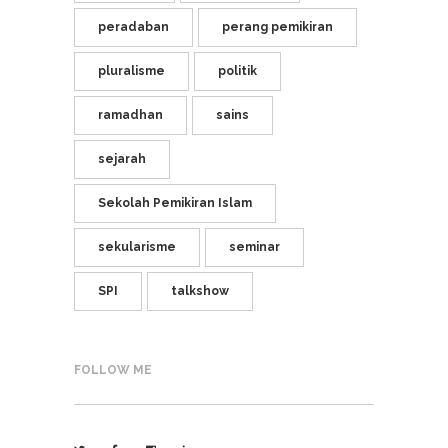
peradaban
perang pemikiran
pluralisme
politik
ramadhan
sains
sejarah
Sekolah Pemikiran Islam
sekularisme
seminar
SPI
talkshow
FOLLOW ME