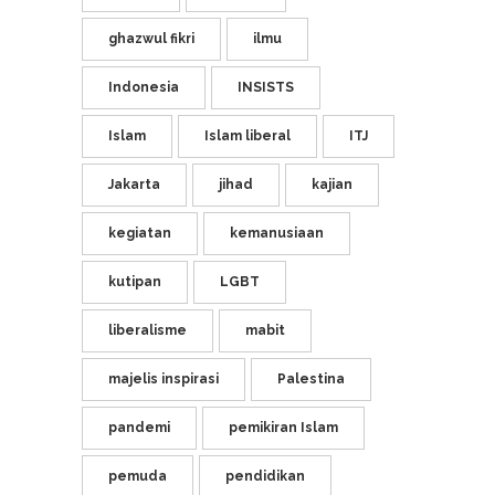
ghazwul fikri
ilmu
Indonesia
INSISTS
Islam
Islam liberal
ITJ
Jakarta
jihad
kajian
kegiatan
kemanusiaan
kutipan
LGBT
liberalisme
mabit
majelis inspirasi
Palestina
pandemi
pemikiran Islam
pemuda
pendidikan