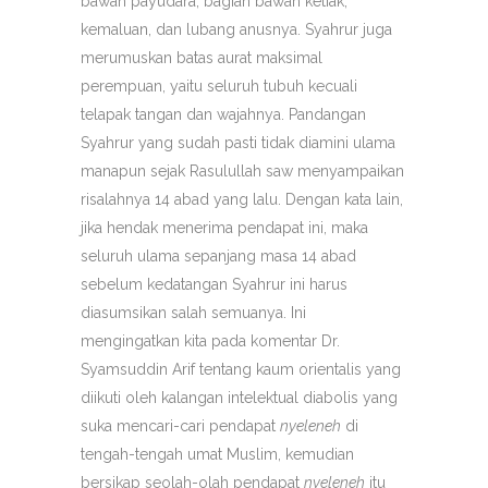
bawah payudara, bagian bawah ketiak,
kemaluan, dan lubang anusnya. Syahrur juga
merumuskan batas aurat maksimal
perempuan, yaitu seluruh tubuh kecuali
telapak tangan dan wajahnya. Pandangan
Syahrur yang sudah pasti tidak diamini ulama
manapun sejak Rasulullah saw menyampaikan
risalahnya 14 abad yang lalu. Dengan kata lain,
jika hendak menerima pendapat ini, maka
seluruh ulama sepanjang masa 14 abad
sebelum kedatangan Syahrur ini harus
diasumsikan salah semuanya. Ini
mengingatkan kita pada komentar Dr.
Syamsuddin Arif tentang kaum orientalis yang
diikuti oleh kalangan intelektual diabolis yang
suka mencari-cari pendapat
nyeleneh
di
tengah-tengah umat Muslim, kemudian
bersikap seolah-olah pendapat
nyeleneh
itu