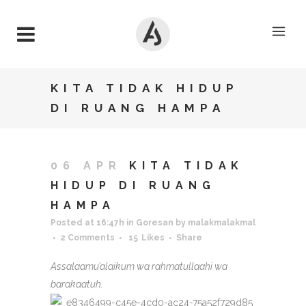
KITA TIDAK HIDUP
DI RUANG HAMPA
06 APR
KITA TIDAK
HIDUP DI RUANG
HAMPA
Posted at 16:47h
in
Goresan
by
malakmalakmal
2 Comments
15
Likes
Share
Assalaamu’alaikum wa rahmatullaahi wa
barakaatuh.