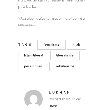
kita pilih, dengan konsekuensi yang sudah
pula kita ketahui.
Wassalaamu’alaikum wa rahmatullaahi wa
barakaatuh.
TAGS:
feminisme
hijab
Islam liberal
liberalisme
perempuan
sekularisme
LUKMAN
Posted at 17:56h, 06 April
REPLY