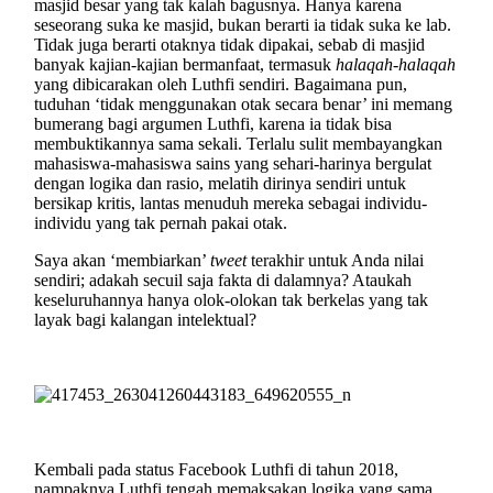
masjid besar yang tak kalah bagusnya. Hanya karena
seseorang suka ke masjid, bukan berarti ia tidak suka ke lab.
Tidak juga berarti otaknya tidak dipakai, sebab di masjid
banyak kajian-kajian bermanfaat, termasuk
halaqah-halaqah
yang dibicarakan oleh Luthfi sendiri. Bagaimana pun,
tuduhan ‘tidak menggunakan otak secara benar’ ini memang
bumerang bagi argumen Luthfi, karena ia tidak bisa
membuktikannya sama sekali. Terlalu sulit membayangkan
mahasiswa-mahasiswa sains yang sehari-harinya bergulat
dengan logika dan rasio, melatih dirinya sendiri untuk
bersikap kritis, lantas menuduh mereka sebagai individu-
individu yang tak pernah pakai otak.
Saya akan ‘membiarkan’
tweet
terakhir untuk Anda nilai
sendiri; adakah secuil saja fakta di dalamnya? Ataukah
keseluruhannya hanya olok-olokan tak berkelas yang tak
layak bagi kalangan intelektual?
Kembali pada status Facebook Luthfi di tahun 2018,
nampaknya Luthfi tengah memaksakan logika yang sama.