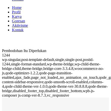
Home
Profil
Karya
Goresan
Aktivisme
Kontak
Pembodohan Itu Diperlukan
1244
wp-singular,post-template-default,single,single-post,postid-
1244,single-format-standard,wp-theme-bridge,wp-child-theme-
bridge-child,theme-bridge,bridge-core-3.3.4.8,woocommerce-no-
js,qode-optimizer-1.2.2,qode-page-transition-
enabled,ajax_fade,page_not_loaded,,no_animation_on_touch,qode_
content-sidebar-responsive,qode-smooth-scroll-enabled,columns-
4,qode-child-theme-ver-1.0.0,qode-theme-ver-30.8.8.8,qode-theme-
bridge,disabled_footer_top,disabled_footer_bottom,wpb-js-
composer js-comp-ver-8.7.3,vc_responsive