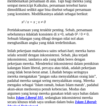
membenarkan persamaan di atas. Tapi bagi mereka yang
sempat mencicipi Kalkulus, persamaan tersebut harus
dimodifikasi sedikit agar bisa disebut sebagai persamaan
yang konsisten. Modifikasinya adalah sebagai berikut:
x² / x = x ; x ≠ 0
Pertidaksamaan yang terakhir penting. Sebab, persamaan
sebelumnya tidaklah konsisten di x=0, sebab 0² / 0 ≠ 0.
Sebuah bilangan yang dibagi dengan nilai nol akan
menghasilkan angka yang tidak terdefinisikan.
Inilah pekerjaan mahasiswa sains sehari-hari; mereka harus
selalu sensitif dengan inkonsistensi. Sebab, jika terjadi
inkonsistensi, tandanya ada yang tidak beres dengan
pekerjaan mereka. Mendeteksi inkonsistensi dalam pemikiran
kalangan Islam liberal, percaya atau tidak, adalah pekerjaan
yang tidak berat-berat amat. Lihatlah betapa seringnya
mereka mengatakan “jangan suka menyalahkan orang lain”,
padahal mereka sangat sering menyalahkan orang. Mereka
mengaku sebagai ‘Islam ramah, bukan Islam marah’, padahal
akun-akun medsosnya penuh kebencian. Modus dan
argumen yang kerap mereka gunakan telah saya bahas dalam
buku
Islam Liberal 101
, sedangkan inkonsistensi mereka
secara khusus telah saya uraikan dalam buku
Islam Liberal: