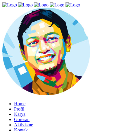
Home
Profil
Karya
Goresan
Aktivisme
Kontak