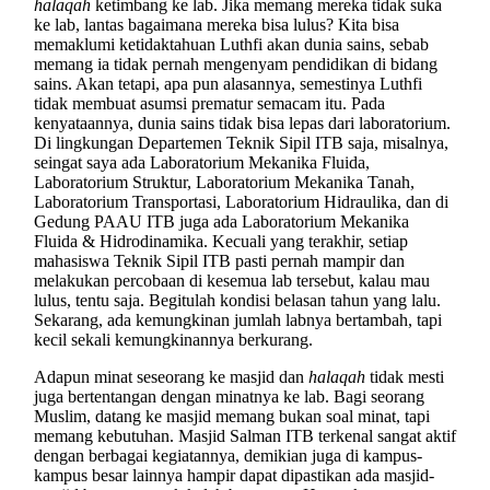
halaqah
ketimbang ke lab. Jika memang mereka tidak suka
ke lab, lantas bagaimana mereka bisa lulus? Kita bisa
memaklumi ketidaktahuan Luthfi akan dunia sains, sebab
memang ia tidak pernah mengenyam pendidikan di bidang
sains. Akan tetapi, apa pun alasannya, semestinya Luthfi
tidak membuat asumsi prematur semacam itu. Pada
kenyataannya, dunia sains tidak bisa lepas dari laboratorium.
Di lingkungan Departemen Teknik Sipil ITB saja, misalnya,
seingat saya ada Laboratorium Mekanika Fluida,
Laboratorium Struktur, Laboratorium Mekanika Tanah,
Laboratorium Transportasi, Laboratorium Hidraulika, dan di
Gedung PAAU ITB juga ada Laboratorium Mekanika
Fluida & Hidrodinamika. Kecuali yang terakhir, setiap
mahasiswa Teknik Sipil ITB pasti pernah mampir dan
melakukan percobaan di kesemua lab tersebut, kalau mau
lulus, tentu saja. Begitulah kondisi belasan tahun yang lalu.
Sekarang, ada kemungkinan jumlah labnya bertambah, tapi
kecil sekali kemungkinannya berkurang.
Adapun minat seseorang ke masjid dan
halaqah
tidak mesti
juga bertentangan dengan minatnya ke lab. Bagi seorang
Muslim, datang ke masjid memang bukan soal minat, tapi
memang kebutuhan. Masjid Salman ITB terkenal sangat aktif
dengan berbagai kegiatannya, demikian juga di kampus-
kampus besar lainnya hampir dapat dipastikan ada masjid-