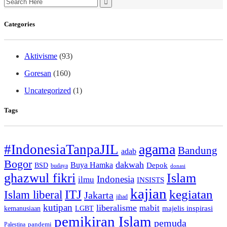
for:
Categories
Aktivisme
(93)
Goresan
(160)
Uncategorized
(1)
Tags
agama
#IndonesiaTanpaJIL
Bandung
adab
Bogor
dakwah
Buya Hamka
BSD
Depok
budaya
donasi
ghazwul fikri
Islam
Indonesia
ilmu
INSISTS
kajian
ITJ
kegiatan
Islam liberal
Jakarta
jihad
kutipan
liberalisme
mabit
kemanusiaan
LGBT
majelis inspirasi
pemikiran Islam
pemuda
pandemi
Palestina