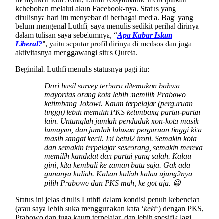
kehebohan melalui akun Facebook-nya. Status yang
ditulisnya hari itu menyebar di berbagai media. Bagi yang
belum mengenal Luthfi, saya menulis sedikit perihal dirinya
dalam tulisan saya sebelumnya, “
Apa Kabar Islam
Liberal?
”, yaitu seputar profil dirinya di medsos dan juga
aktivitasnya menggawangi situs Qureta.
Beginilah Luthfi menulis statusnya pagi itu:
Dari hasil survey terbaru ditemukan bahwa
mayoritas orang kota lebih memilih Prabowo
ketimbang Jokowi. Kaum terpelajar (perguruan
tinggi) lebih memilih PKS ketimbang partai-partai
lain. Untunglah jumlah penduduk non-kota masih
lumayan, dan jumlah lulusan perguruan tinggi kita
masih sangat kecil. Ini betul2 ironi. Semakin kota
dan semakin terpelajar seseorang, semakin mereka
memilih kandidat dan partai yang salah. Kalau
gini, kita kembali ke zaman batu saja. Gak ada
gunanya kuliah. Kalian kuliah kalau ujung2nya
pilih Prabowo dan PKS mah, ke got aja. 😀
Status ini jelas ditulis Luthfi dalam kondisi penuh kebencian
(atau saya lebih suka menggunakan kata ‘
keki
‘) dengan PKS,
Prabowo dan juga kaum terpelajar, dan lebih spesifik lagi,