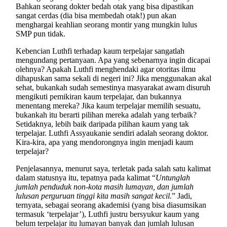
Bahkan seorang dokter bedah otak yang bisa dipastikan
sangat cerdas (dia bisa membedah otak!) pun akan
menghargai keahlian seorang montir yang mungkin lulus
SMP pun tidak.
Kebencian Luthfi terhadap kaum terpelajar sangatlah
mengundang pertanyaan. Apa yang sebenarnya ingin dicapai
olehnya? Apakah Luthfi menghendaki agar otoritas ilmu
dihapuskan sama sekali di negeri ini? Jika menggunakan akal
sehat, bukankah sudah semestinya masyarakat awam disuruh
mengikuti pemikiran kaum terpelajar, dan bukannya
menentang mereka? Jika kaum terpelajar memilih sesuatu,
bukankah itu berarti pilihan mereka adalah yang terbaik?
Setidaknya, lebih baik daripada pilihan kaum yang tak
terpelajar. Luthfi Assyaukanie sendiri adalah seorang doktor.
Kira-kira, apa yang mendorongnya ingin menjadi kaum
terpelajar?
Penjelasannya, menurut saya, terletak pada salah satu kalimat
dalam statusnya itu, tepatnya pada kalimat “
Untunglah
jumlah penduduk non-kota masih lumayan, dan jumlah
lulusan perguruan tinggi kita masih sangat kecil.
” Jadi,
ternyata, sebagai seorang akademisi (yang bisa diasumsikan
termasuk ‘terpelajar’), Luthfi justru bersyukur kaum yang
belum terpelajar itu lumayan banyak dan jumlah lulusan