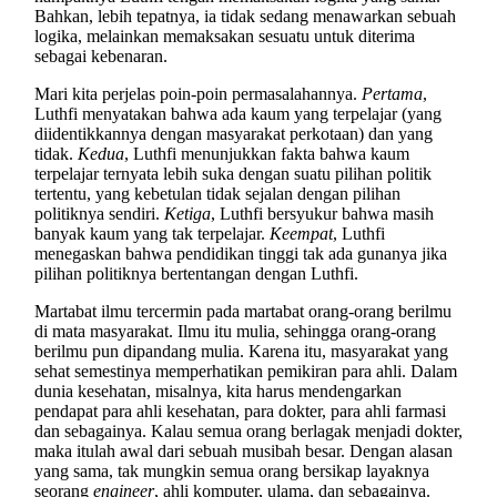
Bahkan, lebih tepatnya, ia tidak sedang menawarkan sebuah
logika, melainkan memaksakan sesuatu untuk diterima
sebagai kebenaran.
Mari kita perjelas poin-poin permasalahannya.
Pertama
,
Luthfi menyatakan bahwa ada kaum yang terpelajar (yang
diidentikkannya dengan masyarakat perkotaan) dan yang
tidak.
Kedua
, Luthfi menunjukkan fakta bahwa kaum
terpelajar ternyata lebih suka dengan suatu pilihan politik
tertentu, yang kebetulan tidak sejalan dengan pilihan
politiknya sendiri.
Ketiga
, Luthfi bersyukur bahwa masih
banyak kaum yang tak terpelajar.
Keempat
, Luthfi
menegaskan bahwa pendidikan tinggi tak ada gunanya jika
pilihan politiknya bertentangan dengan Luthfi.
Martabat ilmu tercermin pada martabat orang-orang berilmu
di mata masyarakat. Ilmu itu mulia, sehingga orang-orang
berilmu pun dipandang mulia. Karena itu, masyarakat yang
sehat semestinya memperhatikan pemikiran para ahli. Dalam
dunia kesehatan, misalnya, kita harus mendengarkan
pendapat para ahli kesehatan, para dokter, para ahli farmasi
dan sebagainya. Kalau semua orang berlagak menjadi dokter,
maka itulah awal dari sebuah musibah besar. Dengan alasan
yang sama, tak mungkin semua orang bersikap layaknya
seorang
engineer
, ahli komputer, ulama, dan sebagainya.