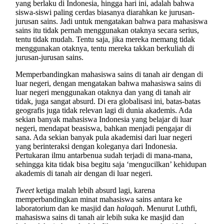
yang berlaku di Indonesia, hingga hari ini, adalah bahwa
siswa-siswi paling cerdas biasanya diarahkan ke jurusan-
jurusan sains. Jadi untuk mengatakan bahwa para mahasiswa
sains itu tidak pernah menggunakan otaknya secara serius,
tentu tidak mudah. Tentu saja, jika mereka memang tidak
menggunakan otaknya, tentu mereka takkan berkuliah di
jurusan-jurusan sains.
Memperbandingkan mahasiswa sains di tanah air dengan di
luar negeri, dengan mengatakan bahwa mahasiswa sains di
luar negeri menggunakan otaknya dan yang di tanah air
tidak, juga sangat absurd. Di era globalisasi ini, batas-batas
geografis juga tidak relevan lagi di dunia akademis. Ada
sekian banyak mahasiswa Indonesia yang belajar di luar
negeri, mendapat beasiswa, bahkan menjadi pengajar di
sana. Ada sekian banyak pula akademisi dari luar negeri
yang berinteraksi dengan koleganya dari Indonesia.
Pertukaran ilmu antarbenua sudah terjadi di mana-mana,
sehingga kita tidak bisa begitu saja ‘mengucilkan’ kehidupan
akademis di tanah air dengan di luar negeri.
Tweet
ketiga malah lebih absurd lagi, karena
memperbandingkan minat mahasiswa sains antara ke
laboratorium dan ke masjid dan
halaqah
. Menurut Luthfi,
mahasiswa sains di tanah air lebih suka ke masjid dan